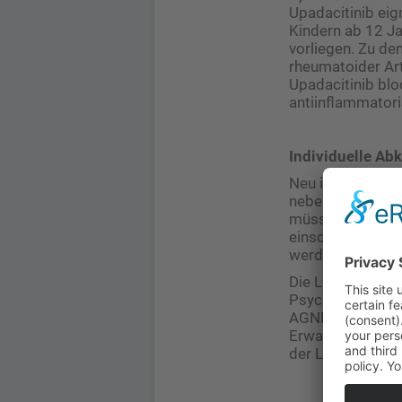
Upadacitinib eig
Kindern ab 12 J
vorliegen. Zu de
rheumatoider Arth
Upadacitinib bl
antiinflammatoris
Individuelle Ab
Neu in der Leitl
neben der Diagno
müssten unnötige
einschränkende 
werden.
Die Leitlinien-A
Psychotherapie 
AGNES (für Elter
Erwachsene) einz
der Leitlinie hel