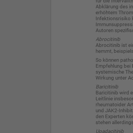
für die Interval
Abklärung des in
erhöhtem Thromb
Infektionsrisiko
Immunsuppressio
Autoren spezifisc
Abrocitinib
Abrocitinib ist e
hemmt, beispielsw
So können patho
Empfehlung bei E
systemische ­The
Wirkung unter Acr
Baricitinib
Baricitinib wird
Leitlinie insbes
rheumatoider Arth
und JAK2-Inhibito
den Experten kön
­stehen allerdin
Upadacitinib