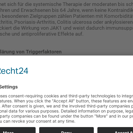
net sich für die systemische Therapie der moderaten bis s
ahren und Erwachsenen bis 64 Jahre, wenn keine Kontraindi
n besonderen Zielgruppen zählen Patienten mit Komorbiditä
ritis, Psoriasis-Arthritis, Colitis ulcerosa oder ankylosieren
ockiert die Wirkung von JAK1 und weist dadurch immunsuppr
che und antiproliferative Effekte auf.
klärung von Triggerfaktoren
inie empfohlen wird die individuelle Diagnostik möglicher Au
stik der AD an sich. Eliminationsdiäten können zwar hilfreic
 Diäten gerade im Hinblick auf eine Mangelernährung sowie
diätetische Maßnahmen entstehende psychische Belastung 
utoren empfehlen auch ausdrücklich, nicht medikamentöse V
und spezielle Schulungsprogramme mit nachgewiesener Wi
n AD-kranker Kinder, erkrankte Kinder und Jugendliche) ode
usetzen. Die praxisorientierten Checklisten für alle Alters
fen bei der Therapieentscheidung.