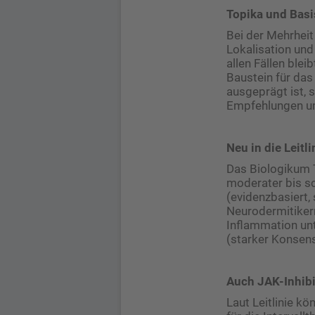
Topika und Basi
Bei der Mehrheit
Lokalisation un
allen Fällen blei
Baustein für da
ausgeprägt ist, 
Empfehlungen um
Neu in die Leit
Das Biologikum 
moderater bis s
(evidenzbasiert,
Neurodermitikern
Inflammation unt
(starker Konsens
Auch JAK-Inhib
Laut Leitlinie k