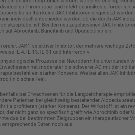
ltherapie generell empfohlen werden, wobei Screening, Monit
dividuellen Thrombose- und Infektionsrisikos erforderlich si
oserisiko sollten keine JAK-Inhibitoren eingesetzt werden
 kann individuell entschieden werden, ob die durch JAK induz
n akzeptabel ist. Bei den neu zugelassenen JAK-Inhibitore
h auf Abrocitinib, Baricitinib und Upadacitinib ein.
in oraler, JAK1-selektiver Inhibitor, der mehrere wichtige Zy
eise IL-4, IL-13, IL-31 und Interferon-γ. ­
physiologische Prozesse bei Neurodermitis unterbunden we
rwachsenen mit moderater bis schwerer AD mit der Indikati
rapie besteht ein starker Konsens. Wie bei allen JAK-Inhibit
ocitinib schnell ein.
 ebenfalls bei Erwachsenen für die Langzeittherapie empfohle
ondere Patienten bei gleichzeitig bestehender Alopecia areat
ritis profitieren (starker Konsens). Der Wirkstoff ist ein re
r, der nicht ganz so spezifisch greift wie Abrocitinib oder U
nte das bei bestimmten Zielgruppen ein therapeutischer Vor
gs entsprechende Daten noch aus.