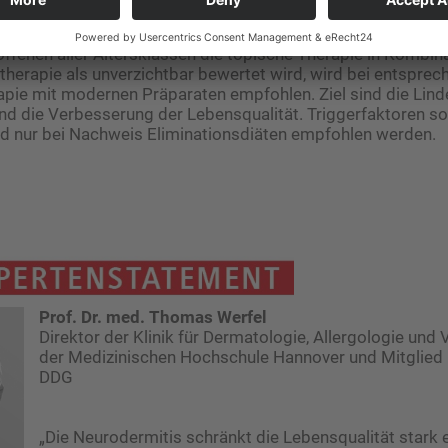
ffenen aller Altersklassen die topische Therapie in Kombina
herapie als unverzichtbar bewertet wird, wird bei entsprec
apie mit modernen Präparaten empfohlen. Ziel sind die Lin
d die Verbesserung der Lebensqualität. Triggerfaktoren soll
nd nur bei Nachweis Eliminationsdiäten empfohlen werden.
Prof. Dr. med. Thomas Werfel
Direktor der Klinik für Dermatologie, Allergologie und
der Medizinischen Hochschule Hannover und Mitglied
DDG
„Die Neurodermitis schränkt die Lebensqualität stark ein