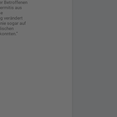
er Betroffenen
dermitis aus
se
g verändert
inie sogar auf
dischen
 konnten.”