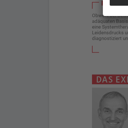
Obwohl bei Betro
adäquaten Basist
eine Systemther
Leidensdrucks un
diagnostiziert u