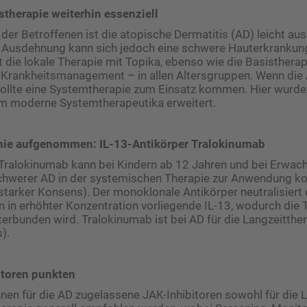
stherapie weiterhin essenziell
 der Betroffenen ist die atopische Dermatitis (AD) leicht au
d Ausdehnung kann sich jedoch eine schwere Hauterkrankung
bt die lokale Therapie mit Topika, ebenso wie die Basistherap
s Krankheitsmanagement – in allen Altersgruppen. Wenn die
sollte eine Systemtherapie zum Einsatz kommen. Hier wurde
 moderne Systemtherapeutika erweitert.
linie aufgenommen: IL-13-Antikörper Tralokinumab
Tralokinumab kann bei Kindern ab 12 Jahren und bei Erwac
chwerer AD in der systemischen Therapie zur Anwendung 
 starker Konsens). Der monoklonale Antikörper neutralisiert 
 in erhöhter Konzentration vorliegende IL-13, wodurch die 
erbunden wird. Tralokinumab ist bei AD für die Langzeitthe
).
itoren punkten
önnen für die AD zugelassene JAK-Inhibitoren sowohl für die L