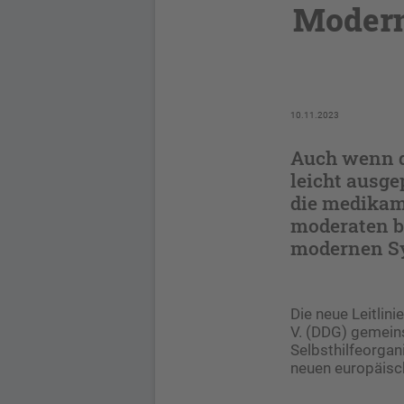
Modern
10.11.2023
Auch wenn di
leicht ausgep
die medikam
moderaten b
modernen Sy
Die neue Leitlin
V. (DDG) gemein
Selbsthilfeorgan
neuen europäisc