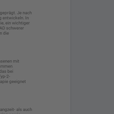
sgeprägt. Je nach
 entwickeln. In
ie, ein wichtiger
 AD schwerer
n die
hsenen mit
kommen
das bei
Typ-2-
rapie geeignet
angzeit- als auch