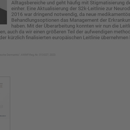
Alltagsbereiche und geht häufig mit Stigmatisierung d
einher. Eine Aktualisierung der S2k-Leitlinie zur Neuro
2016 war dringend notwendig, da neue medikamentö
Behandlungsoptionen das Management der Erkrankun
haben. Mit der Überarbeitung konnten wir nun die Leit­l
en, auch da wir einen größeren Teil der aufwendigen metho
der kürzlich finalisierten europäischen Leitlinie übernehmen
topische Dermatitis“, AWMF-Reg.-Nr.: 013-027, 2023