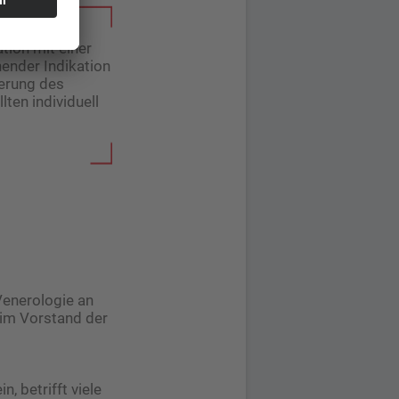
tion mit einer
hender Indikation
derung des
ten individuell
 Venerologie an
 im Vorstand der
, betrifft viele