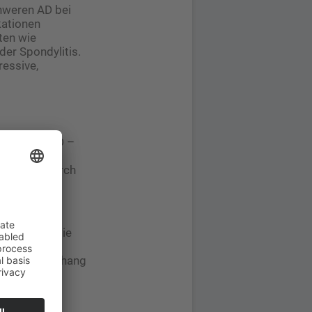
chweren AD bei
kationen
ten wie
der Spondylitis.
essive,
slöser der AD –
h sein, doch
 auf die durch
­vermieden
erfahren wie
rksamkeit wie
r ARNE (für
klassen im Anhang