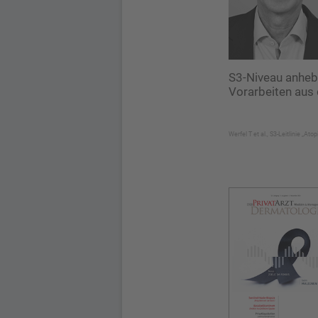
S3-Niveau anheb
Vorarbeiten aus 
Werfel T et al., S3-Leitlinie „A