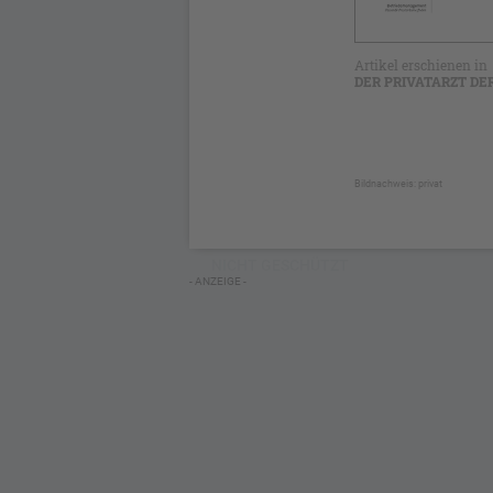
Artikel erschienen in
DER PRIVATARZT DE
Bildnachweis: privat
NICHT GESCHÜTZT
- ANZEIGE -