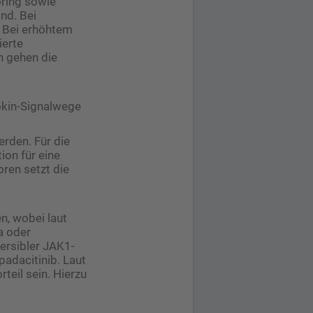
oring sowie
nd. Bei
. Bei erhöhtem
ierte
n gehen die
tokin-Signalwege
rden. Für die
on für eine
oren setzt die
n, wobei laut
a oder
versibler JAK1-
padacitinib. Laut
teil sein. Hierzu