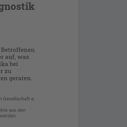
gnostik
 Betroffenen
er auf, was
ka bei
r zu
en geraten.
n Gesellschaft e.
ekte aus den
 werden.