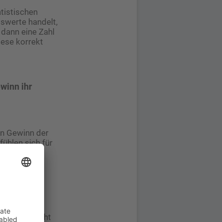
atistischen
swerte handelt,
 dann eine Zahl
iese korrekt
winn ihr
en Gewinn der
fühlen sich für
 das Bild des
e Tasche
ugen: Es geht