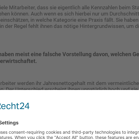
ele Mitarbeiter, dass sie eigentlich alle Kennzahlen beim St
hen können. Auch wenn es sich hierbei nur um Durchschnitt
einschätzen, in welche Kategorie eine Praxis fällt. Sie haben
in der Regel fehlt ihnen das nötige Hintergrundwissen, um d
haben meist eine falsche Vorstellung davon, welchen Ge
erwirtschaftet.
rbeiter werden ihr Jahresnettogehalt mit dem vermeintlich
n. Der Unterschied erscheint ihnen unnatürlich hoch und sie 
rbeit nicht ausreichend und fair bezahlt. Es entsteht schnell
rs, der seine Arbeitnehmer ausbeutet und nur in die eigen
anzbericht
ation kann der hierbei entstehenden Unzufriedenheit vorbe