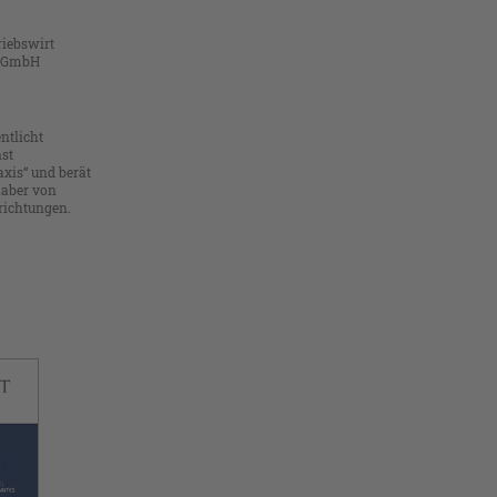
riebswirt
g GmbH
ntlicht
st
xis“ und berät
haber von
richtungen.