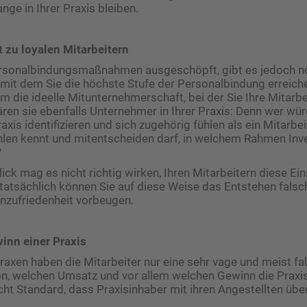
ange in Ihrer Praxis bleiben.
tt zu loyalen Mitarbeitern
Personalbindungsmaßnahmen ausgeschöpft, gibt es jedoch n
, mit dem Sie die höchste Stufe der Personalbindung erreiche
um die ideelle Mitunternehmerschaft, bei der Sie Ihre Mitarbe
ren sie ebenfalls Unternehmer in Ihrer Praxis: Denn wer wü
axis identifizieren und sich zugehörig fühlen als ein Mitarbeit
hlen kennt und mitentscheiden darf, in welchem Rahmen Inv
?
ick mag es nicht richtig wirken, Ihren Mitarbeitern diese Ei
atsächlich können Sie auf diese Weise das Entstehen falsch
nzufriedenheit vorbeugen.
nn einer Praxis
raxen haben die Mitarbeiter nur eine sehr vage und meist fa
n, welchen Umsatz und vor allem welchen Gewinn die Praxis
icht Standard, dass Praxisinhaber mit ihren Angestellten üb