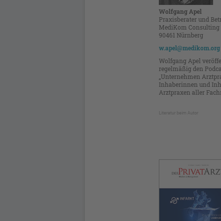
Wolfgang Apel
Praxisberater und Bet
MediKom Consultin
90461 Nürnberg
w.apel@medikom.org
Wolfgang Apel veröffe
regelmäßig den Podca
„Unternehmen Arztpra
Inhaberinnen und In
Arztpraxen aller Fach
Literatur beim Autor