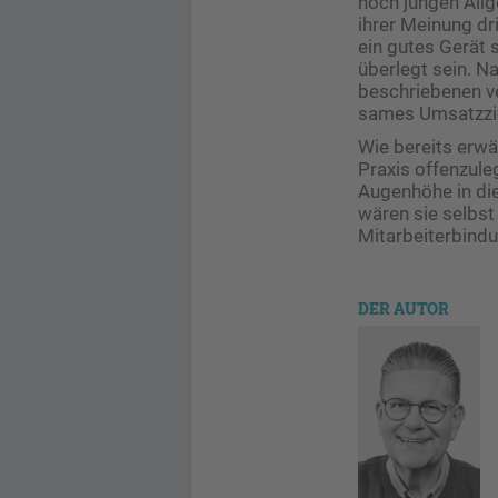
noch jungen Allge
ihrer Meinung dr
ein gutes Gerät s
überlegt sein. N
beschriebenen v
sames Umsatzziel
Wie bereits erwäh
Praxis offen­zul
Augenhöhe in die
wären sie selbst
Mitarbeiterbindu
DER AUTOR