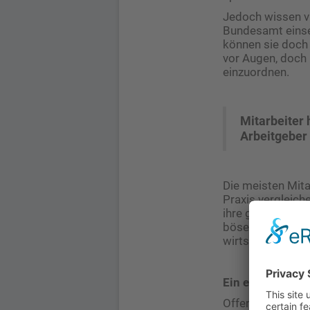
Jedoch wissen vi
Bundesamt einse
können sie doch 
vor Augen, doch 
einzuordnen.
Mitarbeiter 
Arbeitgeber 
Die meisten Mita
Praxis vergleiche
ihre geleistete A
bösen Arbeitgebe
wirtschaftet.
Ein eigener Fin
Offene Kommunik