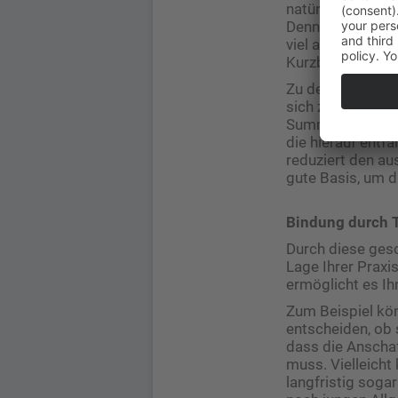
natürlich nicht 
Denn vermutlich 
viel anfangen k
Kurzbericht erste
Zu der Position 
sich zum Beispie
Summe als einen 
die hierauf entf
reduziert den au
gute Basis, um di
Bindung durch 
Durch diese gesc
Lage Ihrer Praxis
ermöglicht es Ih
Zum Beispiel kö
entscheiden, ob s
dass die Anschaf
muss. Vielleicht
langfristig soga