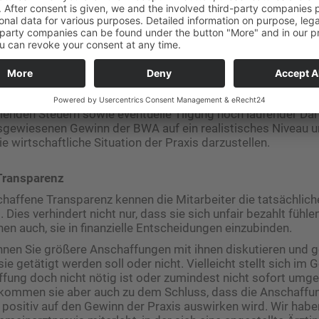
darum, Ihre gesamte betriebswirtschaftliche Auswertung (B
würden Ihre Angestellten mit den betriebswirtschaftlichen Z
önnen. Doch Sie können stattdessen basierend auf der BWA 
llen, der alle für Ihre Mitarbeiter relevante Punkte beinhaltet
„Personalkosten“ sollten Sie ein angemessenes Gehalt für si
l am Krankenhaustarif zzgl. 20 % Sozialabgaben orientiert, 
Posten in der Kurz-BWA ausweisen. Zusätzlich subtrahieren
allenden Steuern sowie eventuelle Tilgung noch laufender Da
sgewiesenen Gewinn der BWA auf ein realistisches Niveau un
e wirtschaftliche Situation der Praxis darzustellen.
Transparenz
haffene Transparenz kennen die Mitarbeiter die tatsächliche
. Dies verhindert nicht nur, dass sie sich unfair bezahlt fühl
nen auch, sie in finanzielle Entscheidungen einzubinden.
nnen Sie größere Anschaffungen mit ihnen diskutieren und
ie getätigt werden soll oder nicht. Vielleicht stellt sich im
fung doch nicht nötig ist oder zumindest nicht sofort umg
 kommen sie aber auch zu dem Schluss, dass die Anschaffu
r positiv auf den Gewinn der Praxis auswirken wird. Wir haben