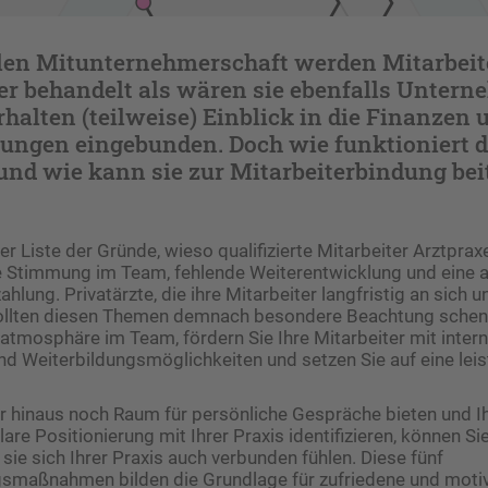
ellen Mitunternehmerschaft werden Mitarbei
r behandelt als wären sie ebenfalls Untern
erhalten (teilweise) Einblick in die Finanzen
dungen eingebunden. Doch wie funktioniert d
d wie kann sie zur Mitarbeiterbindung bei
r Liste der Gründe, wieso qualifi­zierte Mitarbeiter Arztprax
 Stimmung im Team, fehlende Weiterentwicklung und eine al
ung. Privatärzte, die ihre Mitarbeiter langfristig an sich u
sollten diesen Themen demnach besondere Beachtung schen
latmosphäre im Team, fördern Sie Ihre Mitarbeiter mit inter
nd Weiterbildungsmöglichkeiten und setzen Sie auf eine le
 hinaus noch Raum für persönliche Gespräche bieten und Ih
lare Positionierung mit Ihrer Praxis identifizieren, können Si
 sie sich Ihrer Praxis auch verbunden fühlen. Diese fünf
smaßnahmen bilden die Grundlage für zufriedene und motiv