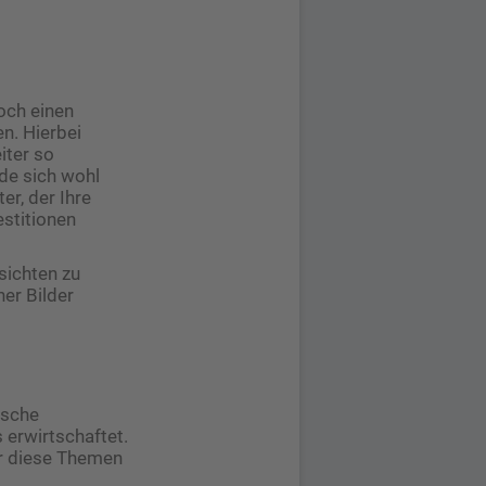
och einen
n. Hierbei
iter so
rde sich wohl
er, der Ihre
estitionen
nsichten zu
er Bilder
lsche
 erwirtschaftet.
er diese Themen