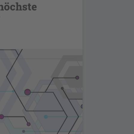
höchste
g