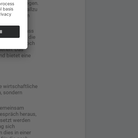
WA) offenzulegen.
ahlen nicht allzu
einen eigenen
.
ch selbst, dass
addieren und die
 Sie bitte noch
rlehen. Das
d bietet eine
 wirtschaftliche
en, sondern
 gemeinsam
 Gespräch heraus,
esetzt werden
ng sich
 dies in einer