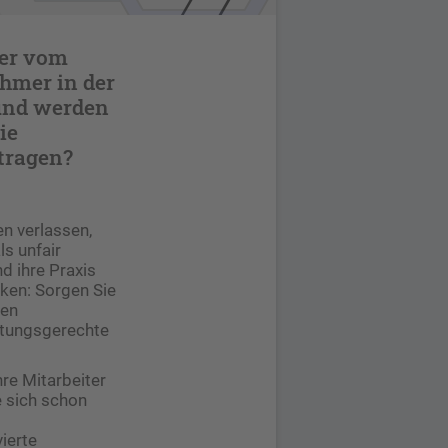
ter vom
ehmer in der
 und werden
ie
tragen?
en verlassen,
s unfair
nd ihre Praxis
ken: Sorgen Sie
nen
istungsgerechte
re Mitarbeiter
e sich schon
ierte