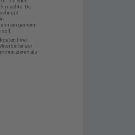
 für die nach
rk machte. Da
 sehr gut
in
erin ein gemein­
soll.
ckdaten Ihrer
Mitarbeiter auf
kommunizieren als