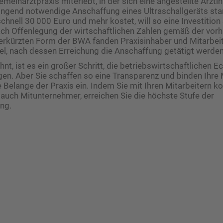
meinarztpraxis miterlebt, in der sich eine angestellte Ärztin
ingend notwendige Anschaffung eines Ultraschallgeräts sta
chnell 30 000 Euro und mehr kostet, will so eine Investition
ach Offenlegung der wirtschaftlichen Zahlen gemäß der vorh
erkürzten Form der BWA fanden Praxisinhaber und Mitarbeit
, nach dessen Erreichung die Anschaffung getätigt werden 
nt, ist es ein großer Schritt, die betriebswirtschaftlichen E
egen. Aber Sie schaffen so eine Transparenz und binden Ihre 
 Belange der Praxis ein. Indem Sie mit Ihren Mitarbeitern 
 auch Mitunternehmer, erreichen Sie die höchste Stufe der
ng.