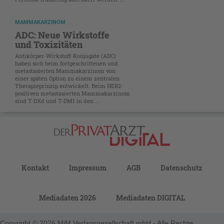
MAMMAKARZINOM
ADC: Neue Wirkstoffe
und Toxizitäten
Antikörper-Wirkstoff-Konjugate (ADC)
haben sich beim fortgeschrittenen und
metastasierten Mammakarzinom von
einer späten Option zu einem zentralen
Therapieprinzip entwickelt. Beim HER2-
positiven ­metastasierten Mammakarzinom
sind T-DXd und T-DM1 in den ...
Kontakt
Impressum
AGB
Datenschutz
Mediadaten 2026
Mediadaten DIGITAL
Copyright © 2026 MiM Verlagsgesellschaft mbH - Alle Rechte