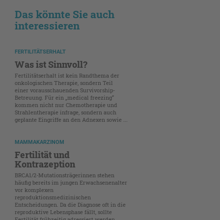
Das könnte Sie auch
interessieren
FERTILITÄTSERHALT
Was ist Sinnvoll?
Fertilitätserhalt ist kein Randthema der
onkologischen Therapie, sondern Teil
einer vorausschauenden Survivorship-
Betreuung. Für ein „medical freezing“
kommen nicht nur Chemotherapie und
Strahlentherapie infrage, sondern auch
geplante Eingriffe an den Adnexen sowie ...
MAMMAKARZINOM
Fertilität und
Kontrazeption
BRCA1/2-Mutationsträgerinnen stehen
häufig bereits im jungen Erwachsenenalter
vor komplexen
reproduktionsmedizinischen
Entscheidungen. Da die Diagnose oft in die
reproduktive Lebensphase fällt, sollte
Fertilität frühzeitig adressiert werden. ...