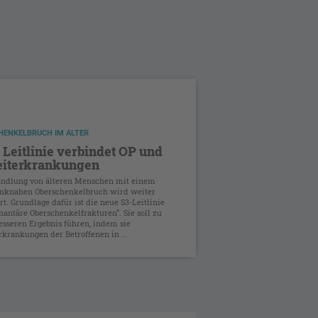
HENKELBRUCH IM ALTER
Leitlinie verbindet OP und
eiterkrankungen
andlung von älteren Menschen mit einem
enknahen Oberschenkelbruch wird weiter
rt. Grundlage dafür ist die neue S3-Leitlinie
hantäre Oberschenkelfrakturen“. Sie soll zu
sseren Ergebnis führen, indem sie
rkrankungen der Betroffenen in ...