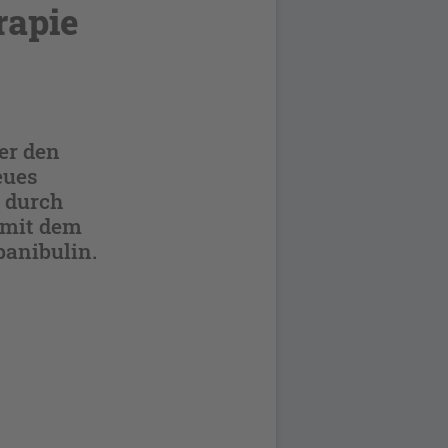
rapie
ber den
eues
g durch
 mit dem
banibulin.