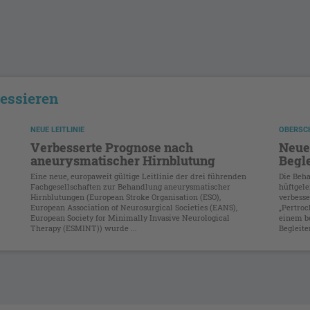
ressieren
NEUE LEITLINIE
OBERSC
Verbesserte Prognose nach
Neue 
aneurysmatischer Hirnblutung
Begl
Eine neue, europaweit gültige Leitlinie der drei führenden
Die Beh
Fachgesellschaften zur Behandlung aneurysmatischer
hüftgel
Hirnblutungen (European Stroke Organisation (ESO),
verbesse
European Association of Neurosurgical Societies (EANS),
„Pertroc
European Society for Minimally Invasive Neurological
einem be
Therapy (ESMINT)) wurde ...
Begleite