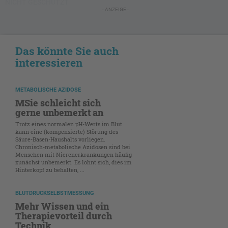
NICHT GESCHÜTZT
- ANZEIGE -
Das könnte Sie auch
interessieren
METABOLISCHE AZIDOSE
MSie schleicht sich
gerne unbemerkt an
Trotz eines normalen pH-Werts im Blut
kann eine (kompensierte) Störung des
Säure-Basen-Haushalts vorliegen.
Chronisch-metabolische Azidosen sind bei
Menschen mit Nierenerkrankungen häufig
zunächst unbemerkt. Es lohnt sich, dies im
Hinterkopf zu behalten, ...
BLUTDRUCKSELBSTMESSUNG
Mehr Wissen und ein
Therapievorteil durch
Technik