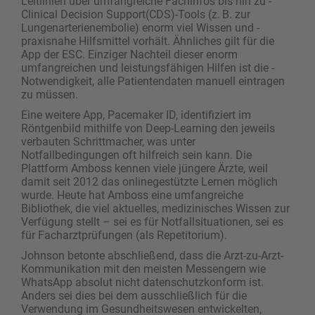
Leitlinien über umfangreiche Fachinfos bis hin zu ­
Clinical Decision Support(CDS)-Tools (z. B. zur
Lungenarterienembolie) enorm viel Wissen und ­
praxisnahe Hilfsmittel vorhält. Ähnliches gilt für die
App der ESC. Einziger Nachteil dieser enorm
umfangreichen und leistungsfähigen Hilfen ist die ­
Notwendigkeit, alle Patientendaten manuell eintragen
zu müssen.
Eine weitere App, Pacemaker ID, identifiziert im
Röntgenbild mithilfe von Deep-Learning den jeweils
verbauten Schrittmacher, was unter
Notfallbedingungen oft hilfreich sein kann. Die
Plattform Amboss kennen viele jüngere Ärzte, weil
damit seit 2012 das onlinegestützte Lernen möglich
wurde. Heute hat Amboss eine umfangreiche
Bibliothek, die viel ­aktuelles, medizinisches Wissen zur
Verfügung stellt – sei es für Notfallsituationen, sei es
für Facharztprüfungen (als Repetitorium).
Johnson betonte abschließend, dass die Arzt-zu-Arzt-
Kommunikation mit den meisten Messengern wie
WhatsApp absolut nicht datenschutzkonform ist.
Anders sei dies bei dem ausschließlich für die
Verwendung im Gesundheitswesen entwickelten,