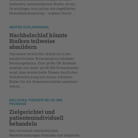
laufenden randomisierten Studie, ob ein
14-wöchiges, rein online durchgeführtes
Gesundheitscoaching – ergänzt durch ...
AKUTER SCHLAFMANGEL
Nachholschlaf könnte
Risiken teilweise
abmildern
Chronisch verkürzter Schlaf ist in der
hausärztlichen Versorgung ein häufiges
Beratungsthema. Eine große UK-Biobank-
Analyse mit mehr als 85.000 Erwachsenen
zeigt, dass wiederholte Phasen deutlicher
Schlafverkürzung mit einem erhöhten
Risiko für die Gesamtmortalität assoziiert
waren. ...
BIOLOGIKA-THERAPIE BEI AD UND
PSORIASIS
Zielgerichtet und
patientenindividuell
behandeln
Den chronisch-entzündlichen
Hauterkrankungen Psoriasis und atopische