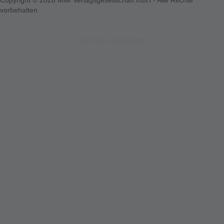
Copyright © 2026 MiM Verlagsgesellschaft mbH - Alle Rechte
vorbehalten
123-nicht-eingeloggt