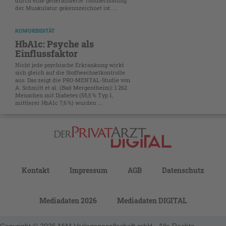
durch eine generalisierte Tonuserhöhung
der Muskulatur gekennzeichnet ist. ...
KOMORBIDITÄT
HbA1c: Psyche als
Einflussfaktor
Nicht jede psychische Erkrankung wirkt
sich gleich auf die Stoffwechselkontrolle
aus. Das zeigt die PRO-MENTAL-Studie von
A. Schmitt et al. (Bad Mergentheim): 1 262
Menschen mit Diabetes (55,5 % Typ 1,
mittlerer HbA1c 7,6 %) wurden ...
Kontakt
Impressum
AGB
Datenschutz
Mediadaten 2026
Mediadaten DIGITAL