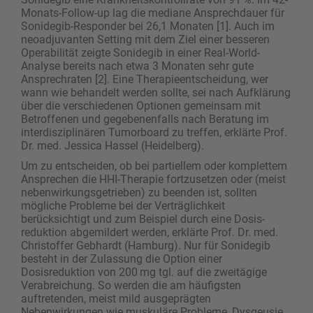
Monats-Follow-up lag die mediane Ansprechdauer für
Sonidegib-Responder bei 26,1 Monaten [1]. Auch im
neoadjuvanten Setting mit dem Ziel einer besseren
Operabilität zeigte Sonidegib in einer Real-World-
Analyse bereits nach etwa 3 Monaten sehr gute
Ansprechraten [2]. Eine Therapieentscheidung, wer
wann wie behandelt werden sollte, sei nach Aufklärung
über die verschiedenen Optionen gemeinsam mit
Betroffenen und gegebenenfalls nach Beratung im
interdisziplinären Tumorboard zu treffen, erklärte Prof.
Dr. med. Jessica Hassel (Heidelberg).
Um zu entscheiden, ob bei partiellem oder komplettem
Ansprechen die HHI-Therapie fortzusetzen oder (meist
nebenwirkungsgetrieben) zu beenden ist, sollten
mögliche Probleme bei der Verträglichkeit
berücksichtigt und zum Beispiel durch eine Dosis­­
reduktion abgemildert werden, erklärte Prof. Dr. med.
Christoffer Gebhardt (Hamburg). Nur für Sonidegib
besteht in der Zulassung die Option einer
Dosisreduktion von 200 mg tgl. auf die zweitägige
Verabreichung. So werden die am häufigsten
auftretenden, meist mild ausgeprägten
Nebenwirkungen wie muskuläre Probleme, Dysgeusie,