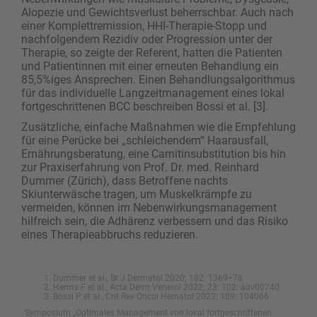
Alopezie und Gewichtsverlust beherrschbar. Auch nach
einer Komplett­remission, HHI-Therapie-Stopp und
nachfolgendem Rezidiv oder Progression unter der
Therapie, so zeigte der Referent, hatten die Patienten
und Patientinnen mit einer erneuten Behandlung ein
85,5%iges ­Ansprechen. Einen Behandlungsalgorithmus
für das individuelle Langzeitmanagement eines lokal
fortgeschrittenen BCC beschreiben Bossi et al. [3].
Zusätzliche, einfache Maßnahmen wie die Empfehlung
für eine Perücke bei „schleichendem“ Haarausfall,
Ernährungsberatung, eine Carnitinsubstitution bis hin
zur Praxiserfahrung von Prof. Dr. med. Reinhard
Dummer (Zürich), dass Betroffene nachts
Skiunterwäsche tragen, um Muskelkrämpfe zu
vermeiden, können im Nebenwirkungsmanagement
hilfreich sein, die Adhärenz verbessern und das Risiko
eines Therapieabbruchs reduzieren.
Dummer et al., Br J Dermatol 2020; 182: 1369−78
Herms F et al., Acta Derm Venerol 2022; 23: 102: adv00740
Bossi P et al., Crit Rev Oncol Hematol 2023; 189: 104066
Symposium „Optimales Management von lokal fortgeschrittenen