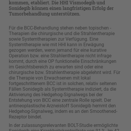
kommen, etabliert. Die HHI Vismodegib und
Sonidegib können einen langfristigen Erfolg der
Tumorbehandlung unterstützen.
Für die BCC-Behandlung stehen neben topischen ­
Therapien die chirurgische und die Strahlentherapie
sowie Systemtherapien zur Verfügung. Eine
Systemtherapie wie mit HHI kann in Erwägung
gezogen werden, wenn jemand für eine kurative
Operation bzw. eine ­Strahlentherapie nicht infrage
kommt, durch eine OP funktionelle Einschränkungen
im Gesichtsbereich zu erwarten sind oder eine
chirurgische bzw. Strahlentherapie abgelehnt wird. Für
die Therapie von Erwachsenen mit lokal
fortgeschrittenem BCC ist in solchen, relativ seltenen
Fällen Sonidegib als Systemtherapie indiziert, da die
Aktivierung des Hedge­hog-Signalwegs bei der
Entstehung von BCC eine zentrale Rolle spielt. Der
antineoplastische ­Arzneistoff Sonidegib hemmt den
Hedgehog-Signalweg, indem es an den Smoothened-
Rezeptor bindet.
In der zulassungsrelevanten BOLT-Studie ermöglichte
Sonidegib eine Krankheitskontrollrate von 91 %. Im 42-