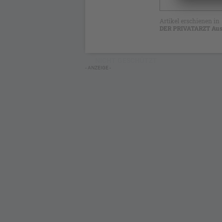
Artikel erschienen in
DER PRIVATARZT Aus
NICHT GESCHÜTZT
- ANZEIGE -