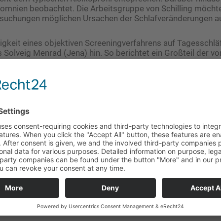
omnien beobachtet. Die Arbeitsgruppe von Schilling möcht
suchungen möglichen Ursachen der Schlafveränderungen a
gkeit eines objektiven Screeningverfahrens auf Tagesschläfr
Solveig Menrad (Jena) hin. So berichtet ein Großteil der v
exzessiver TS, wobei die Häufigkeit einer objektivierbaren TS
ss Scale (ESS) sei für diese Fälle zu allgemein formuliert. O
st wie der Pupillen-Unruhe-Index seien zu bevorzugen.