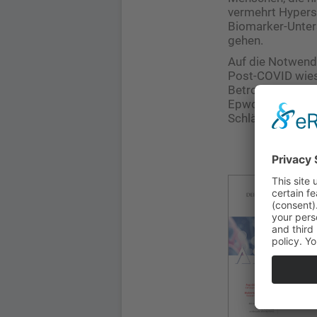
vermehrt Hypers
Biomarker-Unter
gehen.
Auf die Notwendi
Post-COVID wies 
Betroffenen von 
Epworth Sleepine
Schläfrigkeitste