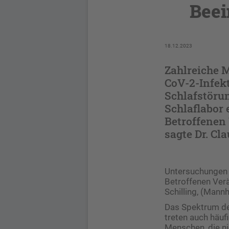
Beei
18.12.2023
Zahlreiche 
CoV-2-Infek
Schlafstöru
Schlaflabor 
Betroffenen
sagte Dr. Cl
Untersuchungen i
Betroffenen Ver
Schilling, (Mann
Das Spektrum de
treten auch häu
Menschen, die ni