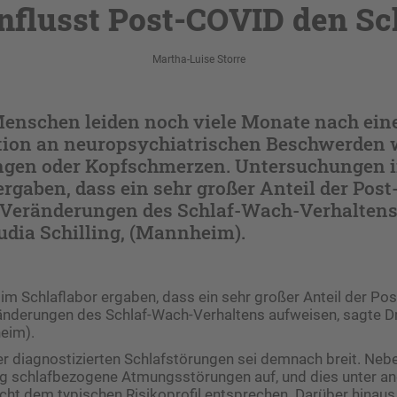
nflusst Post-COVID den Sc
Martha-Luise Storre
Menschen leiden noch viele Monate nach ein
tion an neuropsychiatrischen Beschwerden w
ngen oder Kopfschmerzen. Untersuchungen 
ergaben, dass ein sehr großer Anteil der Pos
 Veränderungen des Schlaf-Wach-Verhaltens
audia Schilling, (Mannheim).
m Schlaflabor ergaben, dass ein sehr großer Anteil der Po
änderungen des Schlaf-Wach-Verhaltens aufweisen, sagte Dr
heim).
r diagnostizierten Schlafstörungen sei demnach breit. Neb
fig schlafbezogene Atmungsstörungen auf, und dies unter a
cht dem typischen Risikoprofil entsprechen. Darüber hinau