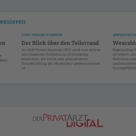
ressieren
STIFF-PERSON-SYNDROM
ADIPOSITASTH
en
Der Blick über den Tellerrand
Wearable
Als Stiff-Person-Syndrom (SPS) wird eine seltene
Regelmäßige P
neurologische (Autoimmun-)Erkrankung
oft schwer um
ie
bezeichnet, die durch eine generalisierte
Bratislava unt
ekten
Tonuserhöhung der Muskulatur gekennzeichnet
randomisierten
ist. ...
durchgeführte
e
...