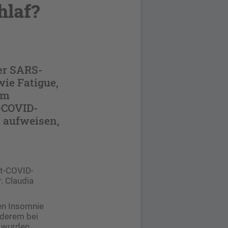
hlaf?
er SARS-
ie Fatigue,
im
t-COVID-
 aufweisen,
st-COVID-
. Claudia
en Insomnie
nderem bei
s wurden