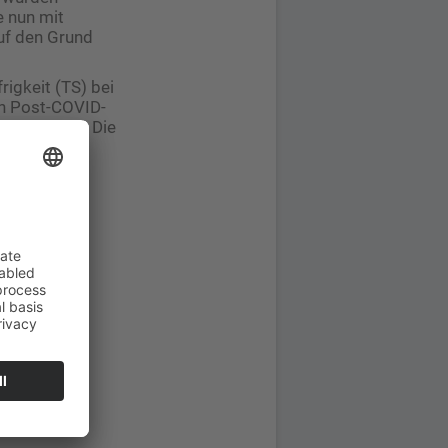
e nun mit
uf den Grund
igkeit (TS) bei
on Post-COVID-
 gering sei. Die
bjektive