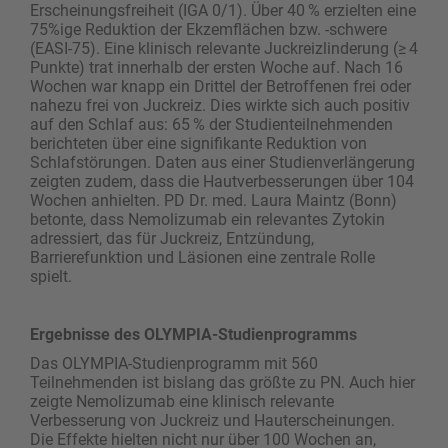
Erscheinungsfreiheit (IGA 0/1). Über 40 % erzielten eine
75%ige Reduktion der Ekzemflächen bzw. -schwere
(EASI‑75). Eine klinisch relevante Juckreizlinderung (≥ 4
Punkte) trat innerhalb der ersten Woche auf. Nach 16
Wochen war knapp ein Drittel der Betroffenen frei oder
nahezu frei von Juckreiz. Dies wirkte sich auch positiv
auf den Schlaf aus: 65 % der Studienteilnehmenden
berichteten über eine signifikante Reduktion von
Schlafstörungen. Daten aus einer Studienverlängerung
zeigten zudem, dass die Hautverbesserungen über 104
Wochen anhielten. PD Dr. med. Laura Maintz (Bonn)
betonte, dass Nemolizumab ein relevantes Zytokin
adressiert, das für Juckreiz, Entzündung,
Barrierefunktion und Läsionen eine zentrale Rolle
spielt.
Ergebnisse des OLYMPIA-Studienprogramms
Das OLYMPIA-Studienprogramm mit 560
Teilnehmenden ist bislang das größte zu PN. Auch hier
zeigte Nemolizumab eine klinisch relevante
Verbesserung von Juckreiz und Hauterscheinungen.
Die Effekte hielten nicht nur über 100 Wochen an,