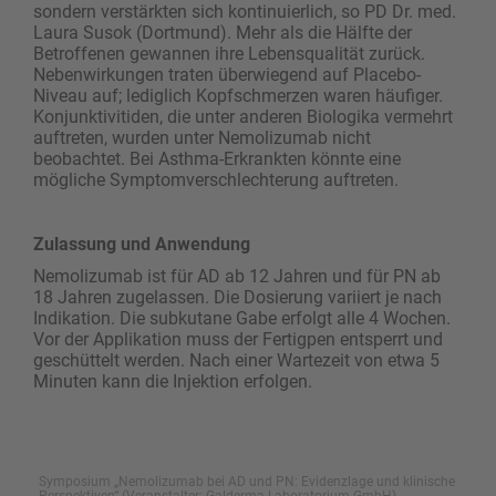
sondern verstärkten sich kontinuierlich, so PD Dr. med.
Laura Susok (Dortmund). Mehr als die Hälfte der
Betroffenen gewannen ihre Lebensqualität zurück.
Nebenwirkungen traten überwiegend auf Placebo-
Niveau auf; lediglich Kopfschmerzen waren häufiger.
Konjunktivitiden, die unter anderen Biologika vermehrt
auftreten, wurden unter Nemolizumab nicht
beobachtet. Bei Asthma-Erkrankten könnte eine
mögliche Symptomverschlechterung auftreten.
Zulassung und Anwendung
Nemolizumab ist für AD ab 12 Jahren und für PN ab
18 Jahren zugelassen. Die Dosierung variiert je nach
Indikation. Die subkutane Gabe erfolgt alle 4 Wochen.
Vor der Applikation muss der Fertigpen entsperrt und
geschüttelt werden. Nach einer Wartezeit von etwa 5
Minuten kann die Injektion erfolgen.
Symposium „Nemolizumab bei AD und PN: Evidenzlage und klinische