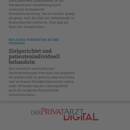
Nach positivem Epikutantest ist die
therapeutische Empfehlung meist
eindeutig: konsequente
Kontaktvermeidung. Das ist leichter gesagt
als getan, weil die Zahl der Inhaltsstoffe in
Kosmetika fast endlos ist. Eine App auf
Basis der europäischen ...
BIOLOGIKA-THERAPIE BEI AD UND
PSORIASIS
Zielgerichtet und
patientenindividuell
behandeln
Den chronisch-entzündlichen
Hauterkrankungen Psoriasis und atopische
Dermatitis (AD) ist gemein, dass eine frühe
und wirksame Krankheitskontrolle neben
einer Verbesserung der Lebensqualität
auch die mögliche Komorbidität
reduzieren kann....