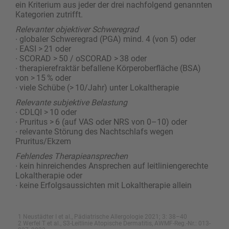
ein Kriterium aus jeder der drei nachfolgend genannten
Kategorien zutrifft.
Relevanter objektiver Schweregrad
∙ globaler Schweregrad (PGA) mind. 4 (von 5) oder
∙ EASI > 21 oder
∙ SCORAD > 50 / oSCORAD > 38 oder
∙ therapierefraktär befallene Körperoberfläche (BSA)
von > 15 % oder
∙ viele Schübe (> 10/Jahr) unter Lokaltherapie
Relevante subjektive Belastung
∙ CDLQI > 10 oder
∙ Pruritus > 6 (auf VAS oder NRS von 0–10) oder
∙ relevante Störung des Nachtschlafs wegen
Pruritus/Ekzem
Fehlendes Therapieansprechen
∙ kein hinreichendes Ansprechen auf leitlinien­gerechte
Lokaltherapie oder
∙ keine Erfolgsaussichten mit Lokaltherapie allein
1 Neustädter I et al., Pädiatrische Allergologie 2021; 3: 38–40
2 Werfel T et al., S3-Leitlinie Atopische Dermatitis, AWMF-Reg.-Nr.: 013-