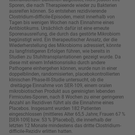
Sporen, die nach Therapieende wieder zu Bakterien
ausreifen können. So entstehen rezidivierende
Clostridium-difficile-Episoden, meist innerhalb von
Tagen bis wenigen Wochen nach Einnahme eines
Antibiotikums. Ursächlich dafür ist eine erneute
Sporenausreifung, die durch das gestörte Mikrobiom
begünstigt wird. Ein therapeutischer Ansatz, der die
Wiederherstellung des Mikrobioms adressiert, könnte
zu langfristigeren Erfolgen führen, wie bereits in
Studien zu Stuhltransplantationen gezeigt wurde. Da
diese mit einem Infektionsrisiko durch andere
Pathogene einhergehen können, wurde nun in einer
doppelblinden, randomisierten, placebokontrollierten
klinischen Phase-III-Studie untersucht, ob die
dreitägige Einnahme von SER-109, einem oralen
mikrobiotischen Produkt aus gereinigten lebenden
Firmicutes-Sporen, nach 8 Wochen zu einer geringeren
Anzahl an Rezidiven führt als die Einnahme eines
Placebos. Insgesamt wurden 182 Patienten
eingeschlossen (mittleres Alter 65,5 Jahre; Frauen 67 %
[SER-109] bzw. 53 % [Placebo]), die innerhalb der
letzten 12 Monate mindestens das dritte Clostridium-
difficile-Rezidiv erlitten hatten.