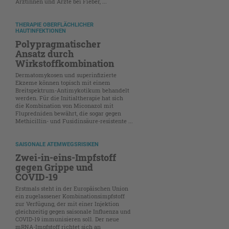
Ärztinnen und Ärzte bei Fieber, ...
THERAPIE OBERFLÄCHLICHER
HAUTINFEKTIONEN
Polypragmatischer
Ansatz durch
Wirkstoffkombination
Dermatomykosen und superinfizierte
Ekzeme können topisch mit einem
Breitspektrum-Antimykotikum behandelt
werden. Für die Initialtherapie hat sich
die Kombination von Miconazol mit
Flupredniden bewährt, die sogar gegen
Methicillin- und Fusidinsäure-resistente ...
SAISONALE ATEMWEGSRISIKEN
Zwei-in-eins-Impfstoff
gegen Grippe und
COVID-19
Erstmals steht in der Europäischen Union
ein zugelassener Kombinationsimpfstoff
zur Verfügung, der mit einer Injektion
gleichzeitig gegen saisonale Influenza und
COVID-19 immunisieren soll. Der neue
mRNA-Impfstoff richtet sich an