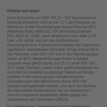
Effektiv und sicher
Unter Einnahme von SER-109 (3 × 107 Sporenkolonie-
bildende Einheiten) kam es bei 12 % der Patienten zu
Rezidiven, in der Placebogruppe lag die Rate bei 40 %
(Relatives Risiko [RR] 0,32; 95%-Konfidenzintervall
[95%-KI] 0,18–0,58). Auch stratifiziert nach Alter (< 65
bzw. ≥ 65 Jahre) und Art des Antibiotikums
(Vancomycin bzw. Fidaxomicin) blieben die Ergebnisse
signifikant. Anhaltenden klinischen Erfolg ­wiesen 88 %
der Patienten unter SER-109 auf, in der Placebogruppe
waren es 60 %. Nebenwirkungen traten in beiden
Gruppen etwa gleich häufig auf (51 % unter SER-109 ;
52 % unter Placebo), waren meist gastrointestinaler Art
und mild bis moderat ausgeprägt. Bereits ab Woche 1
konnten in der ­Verumgruppe metabolomische
Veränderungen des Mikrobioms durch SER-109-
Spezies nachgewiesen werden, und auch ein Anstieg
der sekundären Gallensäuren war zu verzeichnen –
also ein insgesamt protektives Milieu gegen die
Ausbreitung von Clostridium difficile.
Ein zweigleisiger Therapieansatz mit bakterienab­