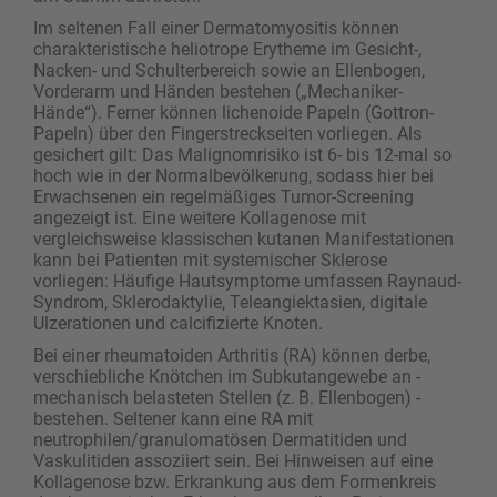
Im seltenen Fall einer Dermatomyositis können
charakteristische heliotrope Erytheme im Gesicht-,
Nacken- und Schulterbereich sowie an Ellenbogen,
Vorderarm und Händen bestehen („Mechaniker-
Hände“). Ferner können lichenoide Papeln (Gottron-
Papeln) über den Fingerstreckseiten vorliegen. Als
gesichert gilt: Das Malignomrisiko ist 6- bis 12-mal so
hoch wie in der Normalbevölkerung, sodass hier bei
Erwachsenen ein regelmäßiges Tumor-Screening
angezeigt ist. Eine weitere Kollagenose mit
vergleichsweise klassischen kutanen Manifestationen
kann bei Patienten mit systemischer Sklerose
vorliegen: Häufige Hautsymptome umfassen Raynaud-
Syndrom, Sklerodaktylie, Teleangiektasien, digitale
Ulzerationen und calcifizierte Knoten.
Bei einer rheumatoiden Arthritis (RA) können derbe,
verschiebliche Knötchen im Subkutangewebe an ­
mechanisch belasteten Stellen (z. B. Ellenbogen) ­
bestehen. Seltener kann eine RA mit
neutrophilen/granulomatösen Dermatitiden und
Vaskulitiden assoziiert sein. Bei Hinweisen auf eine
Kollagenose bzw. Erkrankung aus dem Formenkreis