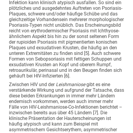
Infektion kann klinisch atypisch ausfallen. So sind ein
plötzliches und ausgedehntes Auftreten von Psoriasis-
Plaques, schwere und/oder häufige Schübe und das
gleichzeitige Vorhandensein mehrerer morphologischer
Psoriasis-Typen nicht unüblich. Das Erscheinungsbild
reicht von erythrodermischer Psoriasis mit Ichthyose-
ähnlichem Aspekt bis hin zu der sonst seltenen Form
der rupioiden Psoriasis mit pigmentierten konischen
Plaques und exsudativen Krusten, die häufig an den
unteren Extremitäten zu finden sind [5]. Auch schwere
Formen von Sebopsoriasis mit fettigen Schuppen und
exsudativen Krusten an Kopf und oberem Rumpf,
retroaurikulär, perinasal und in den Beugen finden sich
gehäuft bei HIV-Infizierten [6].
Zwischen HIV und der
Leishmaniose
gibt es eine
verstärkende Wirkung und aufgrund der Tatsache, dass
diese beiden Erkrankungen in immer mehr Ländern
endemisch vorkommen, werden auch immer mehr
Fälle von HIV-Leishmaniose-Co-Infektionen berichtet –
inzwischen bereits aus über 45 Ländern [7]. Die
klinische Präsentation der Hauterscheinungen ist
häufig atypisch und kann zum Beispiel mit
asymmetrischem Gesichtserythem, asymmetrischer