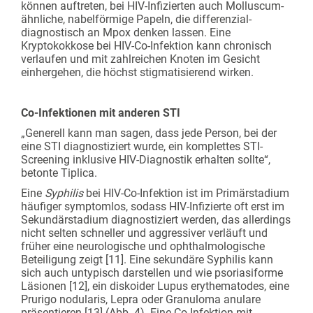
können auftreten, bei HIV-Infizierten auch Mollus­cum-
ähnliche, nabelförmige Papeln, die differenzial­
diagnostisch an Mpox denken lassen. Eine
Kryptokokkose bei HIV-Co-Infektion kann chronisch
verlaufen und mit zahlreichen Knoten im Gesicht
einhergehen, die höchst stigmatisierend wirken.
Co-Infektionen mit anderen STI
„Generell kann man sagen, dass jede Person, bei der
eine STI diagnostiziert wurde, ein komplettes STI-
Screening inklusive HIV-Diagnostik erhalten sollte“,
betonte Tiplica.
Eine
Syphilis
bei HIV-Co-Infektion ist im Primärstadium
häufiger symptomlos, sodass HIV-Infizierte oft erst im
Sekundärstadium diagnostiziert werden, das allerdings
nicht selten schneller und aggressiver verläuft und
früher eine neurologische und ophthalmologische
Beteiligung zeigt [11]. Eine sekundäre Syphilis kann
sich auch untypisch darstellen und wie psoriasiforme
Läsionen [12], ein diskoider Lupus erythematodes, eine
Prurigo nodularis, Lepra oder Granuloma anulare
präsentieren [13] (Abb. 4). Eine Co-Infektion mit