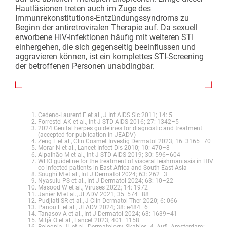
Hautläsionen treten auch im Zuge des
Immunrekonstitutions-Entzündungssyndroms zu
Beginn der antiretroviralen Therapie auf. Da sexuell
erworbene HIV-Infektionen häufig mit weiteren STI
einhergehen, die sich gegenseitig beeinflussen und
aggravieren können, ist ein komplettes STI-Screening
der betroffenen ­Personen unabdingbar.
Cedeno-Laurent F et al., J Int AIDS Sic 2011; 14: 5
Forrestel AK et al., Int J STD AIDS 2016; 27: 1342–5
2024 Genital herpes guidelines for diagnostic and treatment
(accepted for publication in JEADV)
Zeng L et al., Clin Cosmet Investig Dermatol 2023; 16: 3165–70
Morar N et al., Lancet Infect Dis 2010; 10: 470–8
Alpalhão M et al., Int J STD AIDS 2019; 30: 596–604
WHO guideline for the treatment of visceral leishmaniasis in HIV
co-infected patients in East Africa and South-East Asia
Soughi M et al., Int J Dermatol 2024; 63: 262–3
Nyasulu PS et al., Int J Dermatol 2024; 63: 10–22
Masood W et al., Viruses 2022; 14: 1972
Janier M et al., JEADV 2021; 35: 574–88
Pudjiati SR et al., J Clin Dermatol Ther 2020; 6: 066
Panou E et al., JEADV 2024; 38: e484–6
Tanasov A et al., Int J Dermatol 2024; 63: 1639–41
Mitjà O et al., Lancet 2023; 401: 1158