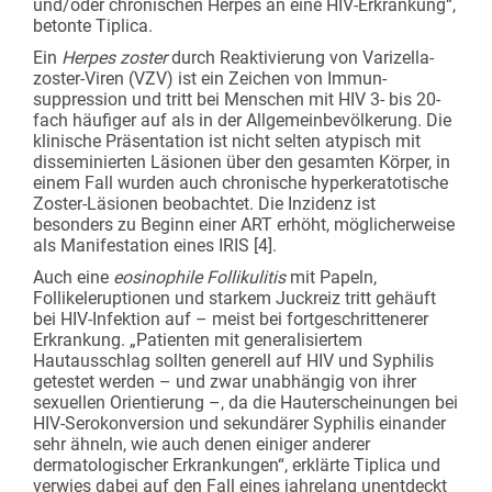
und/oder chronischen Herpes an eine HIV-Erkrankung“,
betonte Tiplica.
Ein
Herpes zoster
durch Reaktivierung von Varizella-
zoster-Viren (VZV) ist ein Zeichen von Immun­
suppression und tritt bei Menschen mit HIV 3- bis 20-
fach häufiger auf als in der Allgemeinbevölkerung. Die
klinische Präsentation ist nicht selten atypisch mit
disseminierten Läsionen über den gesamten Körper, in
einem Fall wurden auch chronische hyper­keratotische
Zoster-Läsionen beobachtet. Die Inzidenz ist
besonders zu Beginn einer ART erhöht, möglicherweise
als Manifestation eines IRIS [4].
Auch eine
eosinophile Follikulitis
mit Papeln,
Follikeleruptionen und starkem Juckreiz tritt gehäuft
bei HIV-Infektion auf – meist bei fortgeschrittenerer
Erkrankung. „Patienten mit generalisiertem
Hautausschlag sollten generell auf HIV und Syphilis
getestet werden – und zwar unabhängig von ihrer
sexuellen Orientierung –, da die Hauterscheinungen bei
HIV-Serokonversion und sekundärer Syphilis einander
sehr ähneln, wie auch denen einiger anderer
dermatologischer Erkrankungen“, erklärte Tiplica und
verwies dabei auf den Fall eines jahrelang unentdeckt