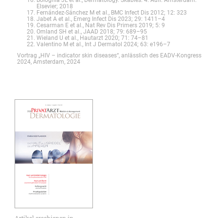
Bolognia JL et al., Dermatology. Skabies. 4. Aufl. Amsterdam:
Elsevier; 2018
Fernández-Sánchez M et al., BMC Infect Dis 2012; 12: 323
Jabet A et al., Emerg Infect Dis 2023; 29: 1411–4
Cesarman E et al., Nat Rev Dis Primers 2019; 5: 9
Omland SH et al., JAAD 2018; 79: 689–95
Wieland U et al., Hautarzt 2020; 71: 74–81
Valentino M et al., Int J Dermatol 2024; 63: e196–7
Vortrag „HIV – indicator skin diseases“, anlässlich des EADV-Kongress
2024, Amsterdam, 2024
Artikel erschienen in