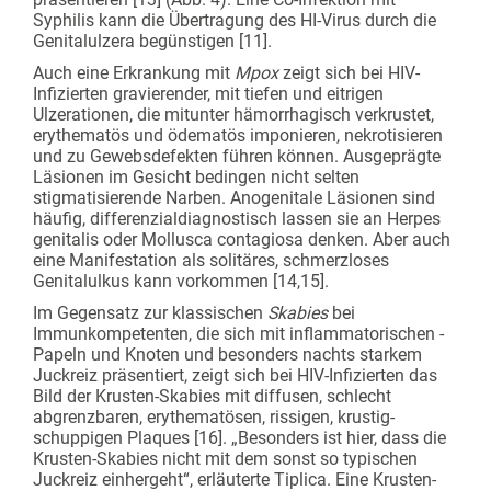
Syphilis kann die Übertragung des HI-Virus durch die
Genitalulzera begünstigen [11].
Auch eine Erkrankung mit
Mpox
zeigt sich bei HIV-
Infizierten gravierender, mit tiefen und eitrigen
Ulzerationen, die mitunter hämorrhagisch verkrustet,
erythematös und ödematös imponieren, nekrotisieren
und zu Gewebsdefekten führen können. Ausgeprägte
Läsionen im Gesicht bedingen nicht selten
stigmatisierende Narben. Anogenitale Läsionen sind
häufig, differenzialdiagnostisch lassen sie an Herpes
genitalis oder Mollusca contagiosa denken. Aber auch
eine Manifestation als solitäres, schmerzloses
Genitalulkus kann vorkommen [14,15].
Im Gegensatz zur klassischen
Skabies
bei
Immunkompetenten, die sich mit inflammatorischen ­
Papeln und Knoten und besonders nachts starkem
Juckreiz präsentiert, zeigt sich bei HIV-Infizierten das
Bild der Krusten-Skabies mit diffusen, schlecht
abgrenzbaren, erythematösen, rissigen, krustig-
schuppigen Plaques [16]. „Besonders ist hier, dass die
Krusten-Skabies nicht mit dem sonst so typischen
Juckreiz einhergeht“, erläuterte Tiplica. Eine Krusten-