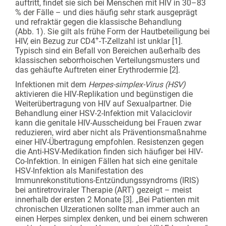
auftritt, findet sie sich bei Menschen mit HIV in 30–83
% der Fälle – und dies häufig sehr stark ausgeprägt
und refraktär gegen die klassische Behandlung
(Abb. 1). Sie gilt als frühe Form der Hautbeteiligung bei
+
HIV, ein Bezug zur CD4
-T-Zellzahl ist unklar [1].
Typisch sind ein Befall von Bereichen außerhalb des
klassischen seborrhoischen Verteilungsmusters und
das gehäufte Auftreten einer Erythrodermie [2].
Infektionen mit dem
Herpes-simplex-Virus (HSV)
aktivieren die HIV-Replikation und begünstigen die
Weiterübertragung von HIV auf Sexualpartner. Die
Behandlung einer HSV-2-Infektion mit Valaciclovir
kann die genitale HIV-Ausscheidung bei Frauen zwar
reduzieren, wird aber nicht als Präventionsmaßnahme
einer HIV-Übertragung empfohlen. Resistenzen gegen
die Anti-HSV-Medikation finden sich häufiger bei HIV-
Co-Infektion. In einigen Fällen hat sich eine genitale
HSV-Infektion als Manifestation des
Immunrekonstitutions-Entzündungssyndroms (IRIS)
bei antiretroviraler Therapie (ART) gezeigt – meist
innerhalb der ersten 2 Monate [3]. „Bei Patienten mit
chronischen Ulzerationen sollte man immer auch an
einen Herpes simplex denken, und bei einem schweren