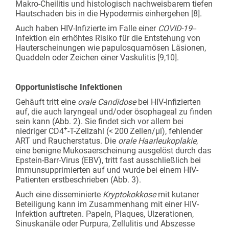
Makro-Cheilitis und histologisch nachweisbarem tiefen
Hautschaden bis in die Hypodermis einhergehen [8].
Auch haben HIV-Infizierte im Falle einer
COVID-19
-­
Infektion ein erhöhtes Risiko für die Entstehung von
Hauterscheinungen wie papulosquamösen Läsionen,
Quaddeln oder Zeichen einer Vaskulitis [9,10].
Opportunistische Infektionen
Gehäuft tritt eine
orale Candidose
bei HIV-Infizierten
auf, die auch laryngeal und/oder ösophageal zu finden
sein kann (Abb. 2). Sie findet sich vor allem bei
+
niedriger CD4
-T-Zellzahl (< 200 Zellen/μl), fehlender
ART und Raucherstatus. Die
orale Haarleukoplakie
,
eine benigne Mukosaerscheinung ausgelöst durch das
Epstein-Barr-Virus (EBV), tritt fast ausschließlich bei
Immunsupprimierten auf und wurde bei einem HIV-
Patienten erstbeschrieben (Abb. 3).
Auch eine disseminierte
Kryptokokkose
mit kutaner
Beteiligung kann im Zusammenhang mit einer HIV-
Infektion auftreten. Papeln, Plaques, Ulzerationen,
Sinuskanäle oder Purpura, Zellulitis und Abszesse