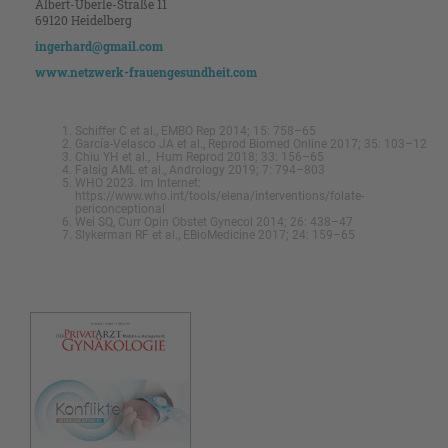
Albert-Überle-Straße 11
69120 Heidelberg
ingerhard@gmail.com
www.netzwerk-frauengesundheit.com
Schiffer C et al., EMBO Rep 2014; 15: 758–65
García-Velasco JA et al., Reprod Biomed Online 2017; 35: 103–12
Chiu YH et al., Hum Reprod 2018; 33: 156–65
Falsig AML et al., Andrology 2019; 7: 794–803
WHO 2023. Im Internet:
https://www.who.int/tools/elena/interventions/folate-
periconceptional
Wei SQ, Curr Opin Obstet Gynecol 2014; 26: 438–47
Slykerman RF et al., EBioMedicine 2017; 24: 159–65