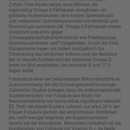
Zufuhr. Eine Studie zeigte, dass Männer, die
regelmäßig Omega-3-Fettsäuren einnahmen, ein
größeres Hodenvolumen, eine höhere Spermienzahl
und verbesserte Spermienparameter wie Motilität und
Morphologie aufwiesen [4]. Omega-3-Fettsäuren wirken
zusätzlich präventiv gegen
Schwangerschaftskomplikationen wie Präeklampsie,
Gestationsdiabetes und Frühgeburten. Durch die DHA-
Komponente tragen sie zudem maßgeblich zur
Entwicklung des kindlichen Gehirns und der Netzhaut
bei. In diesem Kontext wird ein optimaler Omega-3-
Index im Blut empfohlen, der zwischen 8 und 11 %
liegen sollte.
Folsäure ist einer der bekanntesten Mikronährstoffe im
Zusammenhang mit der Schwangerschaftsvorsorge.
Zahlreiche Studien belegen, dass die präkonzeptionelle
Supplementation von Folsäure das Risiko für
Neuralrohrdefekte wie Spina bifida signifikant reduziert
[5]. Trotz der klaren Evidenz nehmen nur etwa 20 % der
Frauen Folsäure gemäß den empfohlenen Richtlinien
ein, noch weniger beginnen die Supplementation
bereits vor der Konzeption. Besonders vorteilhaft ist die
Kombination von Folsäure mit Vitamin B
, da beide
12