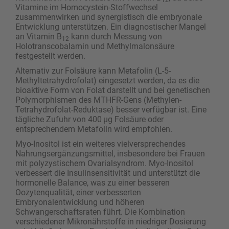
Vitamine im Homocystein-Stoffwechsel
zusammenwirken und synergistisch die embryonale
Entwicklung unterstützen. Ein ­diagnostischer Mangel
an Vitamin B
kann durch Messung von
12
Holotranscobalamin und Methylmalonsäure
festgestellt werden.
Alternativ zur Folsäure kann Metafolin (L-5-
Methyltetrahydrofolat) eingesetzt werden, da es die
bioaktive Form von Folat darstellt und bei genetischen
Polymorphismen des MTHFR-Gens (Methylen-
Tetrahydrofolat-Reduktase) besser verfügbar ist. Eine
tägliche Zufuhr von 400 µg Folsäure oder
entsprechendem Metafolin wird empfohlen.
Myo-Inositol ist ein weiteres vielversprechendes
Nahrungsergänzungsmittel, insbesondere bei Frauen
mit polyzystischem Ovarialsyndrom. Myo-Inositol
verbessert die Insulinsensitivität und unterstützt die
hormonelle Balance, was zu einer besseren
Oozytenqualität, einer verbesserten
Embryonalentwicklung und höheren
Schwangerschaftsraten führt. Die Kombination
verschiedener Mikronährstoffe in niedriger Dosierung