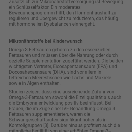
Zusätzlich zur Mikronährstoffversorgung ist Bewegung
ein Schlüsselfaktor. Ein moderates
Bewegungsprogramm hilft, den Hormonhaushalt zu
regulieren und Übergewicht zu reduzieren, das häufig
mit ­hormonellen Dysbalancen einhergeht.
Mikronährstoffe bei Kinderwunsch
Omega-3-Fettsäuren gehören zu den essenziellen
Fettsäuren und müssen über die Nahrung oder durch
gezielte Supplementation zugeführt werden. Die beiden
wichtigsten Vertreter, Eicosapentaensäure (EPA) und
Docosahexaensäure (DHA), sind vor allem in
fettreichen Meeresfischen wie Lachs und Makrele
sowie in Algen enthalten.
Studien zeigen, dass eine ausreichende Zufuhr von
Omega-3-Fettsäuren sowohl die Eizellqualität als auch
die Embryonalentwicklung positiv beeinflusst. Bei
Frauen, die im Zuge einer IVF-Behandlung Omega-3-
Fettsäuren supplementierten, waren die
Schwangerschaftsraten signifikant höher als in
Kontrollgruppen [3]. Darüber hinaus profitiert auch die
männliche Fertilität von einer erhöhten Omega-3-­