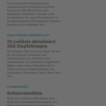
Die hormonfreie Behandlung von
vasomotorischen Symptomen eröffnet
Frauen mit HR+ Brustkrebs unter
adjuvanter endokriner Therapie neue
Perspektiven. Der duale Neurokinin-1/-3
Rezeptorantagonist Elinzanetant reduziert
signifikant die Häufigkeit von ...
FINALE VERSION VERÖFFENTLICHT
S3-Leitlinie aktualisiert
Still-Empfehlungen
Im Frühjahr 2026 wurde die finale Version
der S3-Leitlinie „Stilldauer und
Interventionen zur Stillförderung“
veröffentlicht. Sie empfiehlt, reifgeborene
Babys in den ersten 6 Monaten voll zu
stillen und eine Gesamtstilldauer von
mindestens 12 Monaten. Damit nähert sich
die ...
STUDIEN-UPDATE
Schmerzmedizin
Wohl kein erhöhtes ADHS-Risiko beim
Kind durch Pränatales Paracetamol +++
Besser Amitriptylin als Duloxetin bei