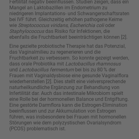
Fertilität negativ beeinflussen. Studien zeigen, dass ein
Mangel an Laktobazillen im Endometrium zu
niedrigeren Implantations- und Schwangerschaftsraten
bei IVF führt. Gleichzeitig erhöhen pathogene Keime
wie
Streptococcus viridans
,
Escherichia coli
oder
Staphylococcus
das Risiko für Infektionen, die
ebenfalls die Fruchtbarkeit beeinträchtigen können [2].
Eine gezielte probiotische Therapie hat das Potenzial,
das Vaginalmilieu zu regenerieren und die
Fruchtbarkeit zu verbessern. So konnte gezeigt werden,
dass orale Probiotika mit
Lactobacillus rhamnosus
und
Lactobacillus fermentum
bei bis zu 80 % der
Frauen mit Vaginaldysbiose eine gesunde Vaginalflora
wiederherstellen [2]. Dies stellt eine viel­versprechende
naturheilkundliche Ergänzung zur Behandlung von
Infertilität dar. Auch das intestinale Mikrobiom spielt
eine Rolle bei der hormonellen Balance und Entgiftung.
Eine gestörte Darmflora kann die Estrogen-Elimination
beeinflussen und zur Akkumulation von Estrogen
führen, was insbesondere bei Frauen mit hormonellen
Störungen wie dem polyzystischen Ovarialsyndrom
(PCOS) problematisch ist.