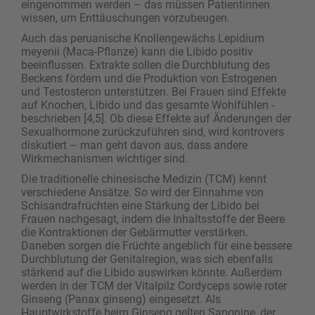
eingenommen werden – das müssen ­Patientinnen
wissen, um Enttäuschungen vorzubeugen.
Auch das peruanische Knollengewächs Lepidium
meyenii (Maca-Pflanze) kann die Libido positiv
beeinflussen. Extrakte sollen die Durchblutung des
Beckens fördern und die Produktion von Estrogenen
und Testosteron unterstützen. Bei Frauen sind Effekte
auf Knochen, Libido und das gesamte Wohlfühlen ­
beschrieben [4,5]. Ob diese Effekte auf Änderungen der
Sexualhormone zurückzuführen sind, wird kontrovers
diskutiert – man geht davon aus, dass andere
Wirkmechanismen wichtiger sind.
Die traditionelle chinesische Medizin (TCM) kennt
verschiedene Ansätze. So wird der Einnahme von
Schisandrafrüchten eine Stärkung der Libido bei
Frauen nachgesagt, indem die Inhaltsstoffe der Beere
die Kontraktionen der Gebärmutter verstärken.
Daneben sorgen die Früchte angeblich für eine bessere
Durchblutung der Genitalregion, was sich ebenfalls
stärkend auf die Libido auswirken könnte. Außerdem
werden in der TCM der Vitalpilz Cordyceps sowie roter
Ginseng (Panax ginseng) eingesetzt. Als
Hauptwirkstoffe beim Ginseng gelten Saponine, der