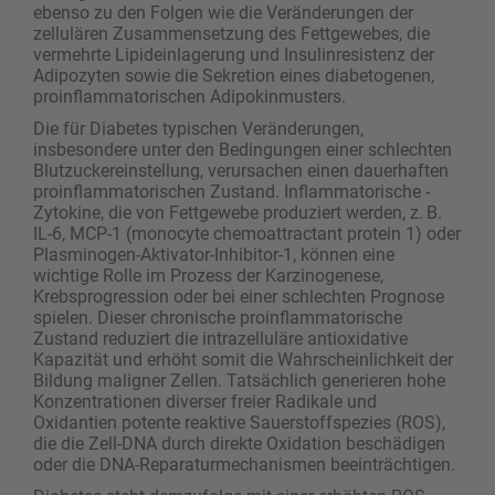
ebenso zu den Folgen wie die Veränderungen der
zellulären Zusammensetzung des Fettgewebes, die
vermehrte Lipideinlagerung und Insulinresistenz der
Adipozyten sowie die Sekretion eines diabetogenen,
proinflammatorischen Adipokinmusters.
Die für Diabetes typischen Veränderungen,
insbesondere unter den Bedingungen einer schlechten
Blutzuckereinstellung, verursachen einen dauerhaften
proinflammatorischen Zustand. Inflammatorische ­
Zytokine, die von Fettgewebe produziert werden, z. B.
IL-6, MCP-1 (monocyte chemoattractant protein 1) oder
Plasminogen-Aktivator-Inhibitor-1, können eine
wichtige Rolle im Prozess der Karzinogenese,
Krebsprogression oder bei einer schlechten Prognose
spielen. Dieser chronische proinflammatorische
Zustand reduziert die intrazelluläre antioxidative
Kapazität und erhöht somit die Wahrscheinlichkeit der
Bildung ­maligner Zellen. Tatsächlich generieren hohe
Konzentrationen diverser freier Radikale und
Oxidantien ­potente reaktive Sauerstoffspezies (ROS),
die die Zell-DNA durch direkte Oxidation beschädigen
oder die DNA-Reparaturmechanismen beeinträchtigen.