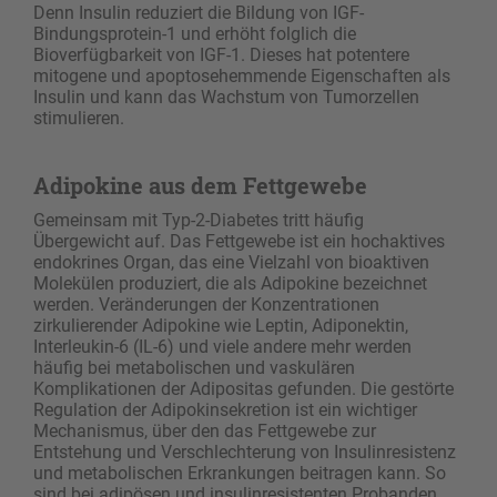
Denn Insulin reduziert die Bildung von IGF-
Bindungsprotein-1 und erhöht folglich die
Bioverfügbarkeit von IGF-1. Dieses hat potentere
mitogene und apoptosehemmende Eigenschaften als
Insulin und kann das Wachstum von Tumorzellen
stimulieren.
Adipokine aus dem Fettgewebe
Gemeinsam mit Typ-2-Diabetes tritt häufig
Übergewicht auf. Das Fettgewebe ist ein hochaktives
endokrines Organ, das eine Vielzahl von bioaktiven
Molekülen produziert, die als Adipokine bezeichnet
werden. Veränderungen der Konzentrationen
zirkulierender Adipokine wie Leptin, Adiponektin,
Interleukin-6 (IL-6) und viele andere mehr werden
häufig bei metabolischen und vaskulären
Komplikationen der Adipositas gefunden. Die gestörte
Regulation der Adipokinsekretion ist ein wichtiger
Mechanismus, über den das Fettgewebe zur
Entstehung und Verschlechterung von Insulinresistenz
und metabolischen Erkrankungen beitragen kann. So
sind bei adipösen und insulinresistenten Probanden