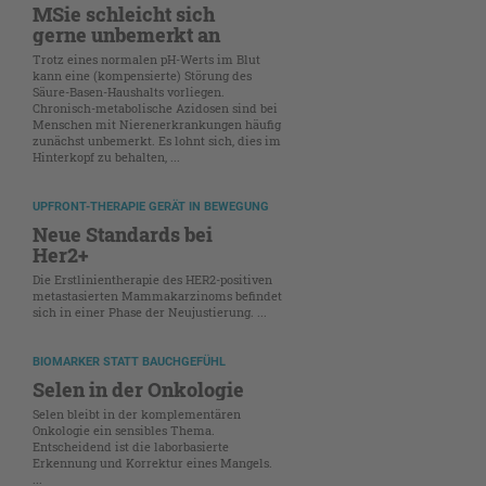
MSie schleicht sich
gerne unbemerkt an
Trotz eines normalen pH-Werts im Blut
kann eine (kompensierte) Störung des
Säure-Basen-Haushalts vorliegen.
Chronisch-metabolische Azidosen sind bei
Menschen mit Nierenerkrankungen häufig
zunächst unbemerkt. Es lohnt sich, dies im
Hinterkopf zu behalten, ...
UPFRONT-THERAPIE GERÄT IN BEWEGUNG
Neue Standards bei
Her2+
Die Erstlinientherapie des HER2-positiven
metastasierten Mammakarzinoms befindet
sich in einer Phase der Neujustierung. ...
BIOMARKER STATT BAUCHGEFÜHL
Selen in der Onkologie
Selen bleibt in der komplementären
Onkologie ein sensibles Thema.
Entscheidend ist die laborbasierte
Erkennung und Korrektur eines Mangels.
...