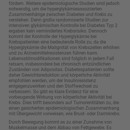
fördern. Weitere epidemiologische Studien sind jedoch
notwendig, um die hyperglykämieassoziierten
Zusammenhänge zwischen Diabetes und Krebs zu
verstehen. Denn große randomisierte Studien zur
intensiven glykämischen Kontrolle bei Diabetes Typ 2
ergaben kein vermindertes Krebsrisiko. Dennoch
kommt der Kontrolle der Hyperglykämie bei
Krebspatienten eine bedeutende Rolle zu, da die
Hyperglykämie die Malignität von Krebszellen erhöhen
und zu Arzneimittelresistenzen führen kann.
Lebensstilmodifikationen sind folglich in jedem Fall
ratsam, insbesondere bei chronisch entzündlichen
Zuständen von Adipositas. Diabetespatienten sollte
daher Gewichtsreduktion und körperliche Aktivität
empfohlen werden, um der Insulinresistenz
entgegenzuwirken und den Stoffwechsel zu
verbessern. So gibt es klare Evidenz für eine
vorbeugende Wirkung von körperlicher Aktivität bei
Krebs. Dies trifft besonders auf Tumor­entitäten zu, die
einen gesicherten epidemiologischen Zusammenhang
mit Übergewicht vorweisen, wie Brust- oder Darmkrebs.
Durch Bewegung kommt es zu einer Zunahme von
Muskelmasse und dem Abbau von Fettgewebe. Es