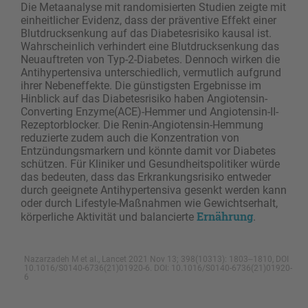
Die Metaanalyse mit randomisierten Studien zeigte mit
einheitlicher Evidenz, dass der präventive Effekt einer
Blutdrucksenkung auf das Diabetesrisiko kausal ist.
Wahrscheinlich verhindert eine Blutdrucksenkung das
Neuauftreten von Typ-2-Diabetes. Dennoch wirken die
Antihypertensiva unterschiedlich, vermutlich aufgrund
ihrer Nebeneffekte. Die günstigsten Ergebnisse im
Hinblick auf das Diabetesrisiko haben Angiotensin-
Converting Enzyme(ACE)-Hemmer und Angiotensin-II-
Rezeptorblocker. Die Renin-Angiotensin-Hemmung
reduzierte zudem auch die Konzentration von
Entzündungsmarkern und könnte damit vor Diabetes
schützen. Für Kliniker und Gesundheitspolitiker würde
das bedeuten, dass das Erkrankungsrisiko entweder
durch geeignete Antihypertensiva gesenkt werden kann
oder durch Lifestyle-Maßnahmen wie Gewichtserhalt,
Ernährung
körperliche Aktivität und balancierte
.
Nazarzadeh M et al., Lancet 2021 Nov 13; 398(10313): 1803‒1810, DOI
10.1016/S0140-6736(21)01920-6. DOI: 10.1016/S0140-6736(21)01920-
6