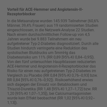
Vorteil für ACE-Hemmer und Angiotensin-II-
Rezeptorblocker
In die Metaanalyse wurden 145.939 Teilnehmer (60,6%
Männer, 39,4% Frauen) aus 19 randomisierten Studien
eingeschlossen, in die Netzwerk-Analyse 22 Studien.
Nach einem durchschnittlichen Follow-up von 4,5
Jahren wurde bei 9.883 Teilnehmern ein neu
aufgetretener Typ-2-Diabetes diagnostiziert. Durch alle
Studien hindurch verringerte eine Reduktion des
systolischen Blutdrucks um 5mmHg das
Diabetesrisiko um 11% (RR 0,89 [95%-KI 0,84‒0,95]).
Von den fünf untersuchten Hauptklassen reduzierten
ACE-Hemmer und Angiotensin-II-Rezeptorblocker das
Risiko für einen neu aufgetretenen Typ-2-Diabetes im
Vergleich zu Placebo (RR 0,84 [95%-KI 0,76‒0,93] bzw.
RR 0,84 [95%-KI 0,76‒0,92]). Risikoerhöhend erwies
sich dagegen der Einsatz von Betablockern und
Thiazid-Diuretika (RR 1,48 [95%-KI 1,27‒1,72] bzw. RR
1,20 [95%-KI 1,07‒1,35]), bei Calciumantagonisten
wurde kein Effekt beobachtet (RR 1,02 [95%-KI 0,92‒
1,13]).