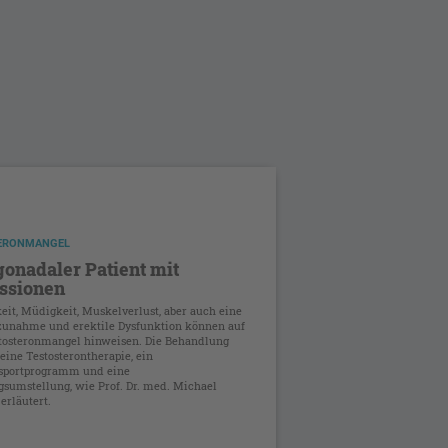
ERONMANGEL
onadaler Patient mit
ssionen
keit, Müdigkeit, Muskelverlust, aber auch eine
unahme und erektile Dysfunktion können auf
tosteronmangel hinweisen. Die Behandlung
 eine Testosterontherapie, ein
sportprogramm und eine
sumstellung, wie Prof. Dr. med. Michael
erläutert.