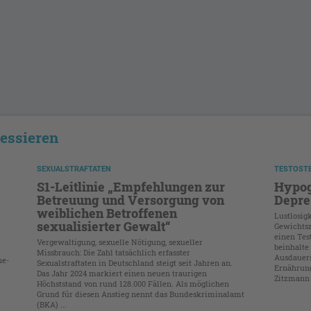
ressieren
SEXUALSTRAFTATEN
TESTOST
S1-Leitlinie „Empfehlungen zur
Hypog
Betreuung und Versorgung von
Depre
weiblichen Betroffenen
Lustlosig
sexualisierter Gewalt“
Gewichtsz
einen Tes
Vergewaltigung, sexuelle Nötigung, sexueller
beinhalte
Missbrauch: Die Zahl tatsächlich erfasster
Ausdauer
ne-
Sexualstraftaten in Deutschland steigt seit Jahren an.
Ernährung
Das Jahr 2024 markiert einen neuen traurigen
Zitzmann 
Höchststand von rund 128.000 Fällen. Als möglichen
Grund für diesen Anstieg nennt das Bundeskriminalamt
(BKA) ...