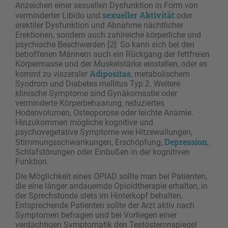
Anzeichen einer sexuellen ­Dysfunktion in Form von
sexueller Aktivität
verminderter Libido und
oder
erektiler Dysfunktion und Abnahme nächtlicher
Erektionen, sondern auch zahlreiche körperliche und
psychische Beschwerden [2]: So kann sich bei den
betroffenen Männern auch ein Rückgang der fettfreien
Körpermasse und der Muskelstärke einstellen, oder es
Adipositas
kommt zu ­viszeraler
, metabolischem
Syndrom und Diabetes mellitus Typ 2. Weitere
klinische Symptome sind Gynäkomastie oder
verminderte Körperbehaarung, reduziertes
Hodenvolumen, Osteoporose oder leichte Anämie.
Hinzukommen mögliche kognitive und
psychovegetative Symptome wie Hitzewallungen,
Depression
Stimmungsschwankungen, Erschöpfung, ­
,
Schlafstörungen oder Einbußen in der kognitiven
Funktion.
Die Möglichkeit eines OPIAD sollte man bei Patienten,
die eine länger andauernde Opioidtherapie erhalten, in
der Sprechstunde stets im Hinterkopf behalten.
Entsprechende Patienten sollte der Arzt aktiv nach
Symptomen befragen und bei Vorliegen einer
verdächtigen Symptomatik den Testosteronspiegel