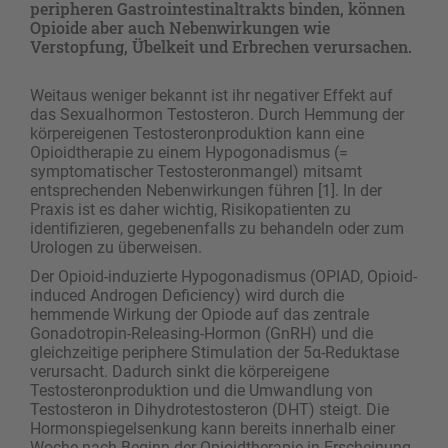
peripheren Gastrointestinaltrakts binden, können
Opioide aber auch Nebenwirkungen wie
Verstopfung, Übelkeit und Erbrechen verursachen.
Weitaus weniger bekannt ist ihr negativer Effekt auf
das Sexualhormon Testosteron. Durch Hemmung der
körpereigenen Testosteronproduktion kann eine
Opioidtherapie zu einem Hypogonadismus (=
symptomatischer Testosteronmangel) mitsamt
entsprechenden Nebenwirkungen führen [1]. In der
Praxis ist es daher wichtig, Risikopatienten zu
identifizieren, gegebenenfalls zu behandeln oder zum
Urologen zu überweisen.
Der Opioid-induzierte Hypogonadismus (OPIAD, Opioid-
induced Androgen Deficiency) wird durch die
hemmende Wirkung der Opiode auf das zentrale
Gonadotropin-Releasing-Hormon (GnRH) und die
gleichzeitige periphere Stimulation der 5α-Reduktase
verursacht. Dadurch sinkt die körpereigene
Testosteronproduktion und die Umwandlung von
Testosteron in Dihydrotestosteron (DHT) steigt. Die
Hormonspiegelsenkung kann bereits innerhalb einer
Woche nach Beginn der Opioidtherapie in Erscheinung