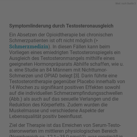
Symptomlinderung durch Testosteronausgleich
Ein Absetzen der Opioidtherapie bei chronischen
Schmerzpatienten ist oft nicht möglich (>
Schmerzmedizin
). In diesen Fällen kann beim
Vorliegen eines erniedrigten Testosteronspiegels ein
Ausgleich des Testosteronmangels mithilfe eines
geeigneten Hormonpräparats Abhilfe schaffen, wie u.
a. eine Studie an 84 Männern mit Nichttumor-
Schmerzen und OPIAD belegt [3]. Darin führte eine
Testosterontherapie gegenüber Placebo innerhalb von
14 Wochen zu signifikant positiven Effekten sowohl
auf die individuellen Schmerzempfindungsschwellen
(Abb.) als auch auf das sexuelle Verlangen und die
Reduktion des Körperfetts. Zudem wurden die
Muskelmasse und verschiedene Aspekte der
Lebensqualität positiv ­beeinflusst.
Ziel der Therapie ist das Erreichen von Serum-Testo­
steronwerten im mittleren physiologischen Bereich
(Normbereich ca. 12,1–35,0 nmol/l), was regel­mäßig