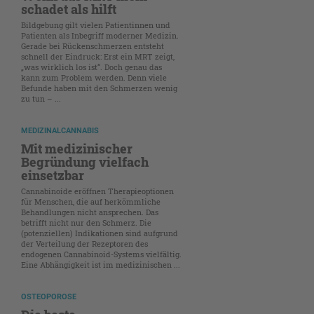
schadet als hilft
Bildgebung gilt vielen Patientinnen und
Patienten als Inbegriff moderner Medizin.
Gerade bei Rückenschmerzen entsteht
schnell der Eindruck: Erst ein MRT zeigt,
„was wirklich los ist“. Doch genau das
kann zum Problem werden. Denn viele
Befunde haben mit den Schmerzen wenig
zu tun – ...
MEDIZINALCANNABIS
Mit medizinischer
Begründung vielfach
einsetzbar
Cannabinoide eröffnen Therapieoptionen
für Menschen, die auf herkömmliche
Behandlungen nicht ansprechen. Das
betrifft nicht nur den Schmerz. Die
(potenziellen) Indikationen sind aufgrund
der Verteilung der Rezeptoren des
endogenen Cannabinoid-Systems vielfältig.
Eine Abhängigkeit ist im medizinischen ...
OSTEOPOROSE