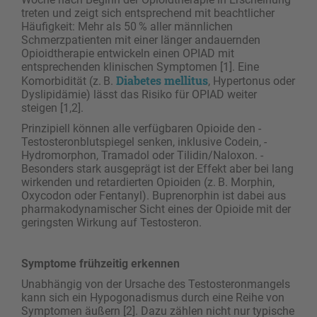
treten und zeigt sich entsprechend mit beachtlicher
Häufigkeit: Mehr als 50 % aller männlichen
Schmerzpatienten mit einer länger andauernden
Opioidtherapie entwickeln einen OPIAD mit
entsprechenden klinischen Symptomen [1]. Eine
Diabetes mellitus
Komorbidität (z. B.
, Hypertonus oder
Dyslipidämie) lässt das Risiko für OPIAD weiter
steigen [1,2].
Prinzipiell können alle verfügbaren Opioide den ­
Testosteronblutspiegel senken, inklusive Codein, ­
Hydromorphon, Tramadol oder Tilidin/Naloxon. ­
Besonders stark ausgeprägt ist der Effekt aber bei lang
wirkenden und retardierten Opioiden (z. B. ­Morphin,
Oxycodon oder Fentanyl). Buprenorphin ist dabei aus
pharmakodynamischer Sicht eines der Opioide mit der
geringsten Wirkung auf ­Testosteron.
Symptome frühzeitig erkennen
Unabhängig von der Ursache des Testosteronmangels
kann sich ein Hypogonadismus durch eine ­Reihe von
Symptomen äußern [2]. Dazu zählen nicht nur typische