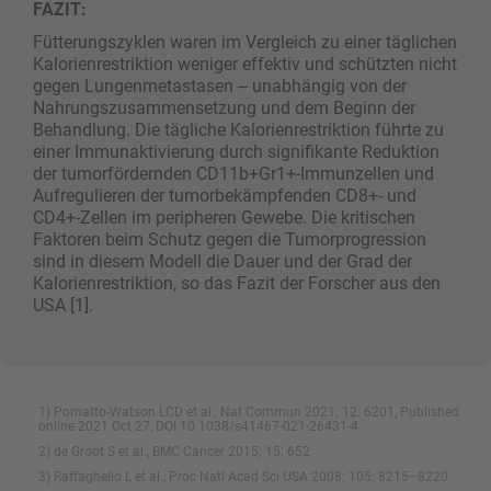
FAZIT:
Fütterungszyklen waren im Vergleich zu einer täglichen
Kalorienrestriktion weniger effektiv und schützten nicht
gegen Lungenmetastasen ‒ unabhängig von der
Nahrungszusammensetzung und dem Beginn der
Behandlung. Die tägliche Kalorienrestriktion führte zu
einer Immunaktivierung durch signifikante Reduktion
der tumorfördernden CD11b+Gr1+-Immunzellen und
Aufregulieren der tumorbekämpfenden CD8+- und
CD4+-Zellen im peripheren Gewebe. Die kritischen
Faktoren beim Schutz gegen die Tumorprogression
sind in diesem Modell die Dauer und der Grad der
Kalorienrestriktion, so das Fazit der Forscher aus den
USA [1].
1) Pomatto-Watson LCD et al., Nat Commun 2021; 12: 6201, Published
online 2021 Oct 27, DOI 10.1038/s41467-021-26431-4
2) de Groot S et al., BMC Cancer 2015; 15: 652
3) Raffaghello L et al., Proc Natl Acad Sci USA 2008; 105: 8215–8220