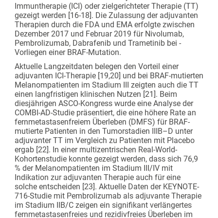
Immuntherapie (ICI) oder zielgerichteter Therapie (TT)
gezeigt werden [16-18]. Die Zulassung der adjuvanten
Therapien durch die FDA und EMA erfolgte zwischen
Dezember 2017 und Februar 2019 für Nivolumab,
Pembrolizumab, Dabrafenib und Trametinib bei ­
Vorliegen einer BRAF-Mutation.
Aktuelle Langzeitdaten belegen den Vorteil einer
adjuvanten ICI-Therapie [19,20] und bei BRAF-mutierten
Melanompatienten im Stadium III zeigten auch die TT
einen langfristigen klinischen Nutzen [21]. Beim
diesjährigen ASCO-Kongress wurde eine Analyse der
COMBI-AD-Studie präsentiert, die eine höhere Rate an
fernmetastasenfreiem Überleben (DMFS) für BRAF-
mutierte Patienten in den Tumorstadien IIIB–D unter
adjuvanter TT im Vergleich zu Patienten mit Placebo
ergab [22]. In einer multizentrischen Real-World-
Kohortenstudie konnte gezeigt werden, dass sich 76,9
% der Melanompatienten im Stadium III/IV mit
Indikation zur adjuvanten Therapie auch für eine
solche entscheiden [23]. Aktuelle Daten der KEYNOTE-
716-Studie mit Pembrolizumab als adjuvante Therapie
im Stadium IIB/C zeigen ein signifikant verlängertes
fernmetastasenfreies und rezidivfreies Überleben im