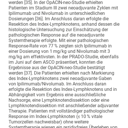
werden [35]. In der OpACIN-neo-Studie erhielten
Patienten im Stadium III zwei neoadjuvante Zyklen mit
Ipilimumab und Nivolumab in unterschiedlichen
Dosierungen [36]. Im Anschluss daran erfolgte die
Resektion des Index-Lymphknotens, anhand dessen die
histologische Untersuchung zur Einschätzung der
pathologischen Response auf die neoadjuvante
Systemtherapie erfolgte. Mit einer pathologischen
Response-Rate von 77 % zeigten sich Ipilimumab in
einer Dosierung von 1 mg/kg und Nivolumab mit 3
mg/kg am effektivsten. In der PRADO-Studie, ebenfalls
im Juni auf dem ASCO präsentiert, konnten die
Ergebnisse aus der OpACIN-neo-Studie bestätigt
werden [37]. Die Patienten erhielten nach Markierung
des Index-Lymphknotens zwei neoadjuvante Gaben
von Ipilimumab/Nivolumab. Im Anschluss daran
erfolgte die Resektion des Index-Lymphknotens und in
Abhängigkeit vom Ergebnis eine ausschließliche
Nachsorge, eine Lymphknotendissektion oder eine
Lymphknotendissektion mit anschließender adjuvanter
Therapie. Patienten mit vollständiger pathologischer
Response im Index-Lymphknoten (≤ 10 % vitale
Tumorzellen nachweisbar) ohne weitere
Systemtherapie wiesen ein rezidivfreies Überleben von