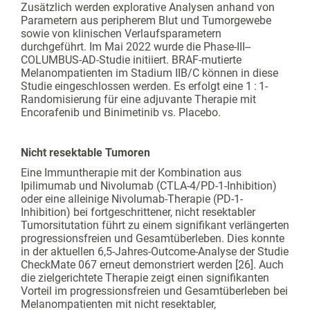
Zusätzlich werden explorative Analysen anhand von
Parametern aus peripherem Blut und Tumorgewebe
sowie von ­klinischen Verlaufsparametern
durchgeführt. Im Mai 2022 wurde die Phase-III-­
COLUMBUS-AD-Studie initiiert. BRAF-mutierte
Melanompatienten im ­Stadium IIB/C können in diese
Studie eingeschlossen werden. Es erfolgt eine 1 : 1-
Randomisierung für eine adju­vante Therapie mit
Encorafenib und Binimetinib vs. Placebo.
Nicht resektable Tumoren
Eine Immuntherapie mit der Kombination aus
Ipilimumab und Nivolumab (CTLA-4/PD-1-Inhibition)
oder eine alleinige Nivolumab-Therapie (PD-1-
Inhibition) bei fortgeschrittener, nicht resektabler
Tumor­situtation führt zu einem signifikant verlängerten
progressionsfreien und Gesamtüberleben. Dies konnte
in der aktuellen 6,5-Jahres-Outcome-Analyse der Studie
CheckMate 067 erneut demonstriert werden [26]. Auch
die zielgerichtete Therapie zeigt einen signifikanten
Vorteil im progressionsfreien und Gesamtüberleben bei
Melanompatienten mit nicht resektabler,