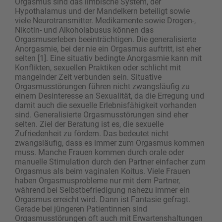
Orgasmus sind das limbische System, der
Hypothalamus und der Mandelkern beteiligt sowie
viele Neurotransmitter. Medikamente sowie Drogen-,
Nikotin- und Alkoholabusus können das
Orgasmuserleben beeinträchtigen. Die generalisierte
Anorgasmie, bei der nie ein Orgasmus auftritt, ist eher
selten [1]. Eine situativ bedingte Anorgasmie kann mit
Konflikten, sexuellen Praktiken oder schlicht mit
mangelnder Zeit verbunden sein. Situative
Orgasmusstörungen ­führen nicht zwangsläufig zu
einem Desinteresse an Sexualität, da die Erregung und
damit auch die sexuelle Erlebnisfähigkeit vorhanden
sind. Generalisierte Orgasmusstörungen sind eher
selten. Ziel der Beratung ist es, die sexuelle
Zufriedenheit zu fördern. Das bedeutet nicht
zwangsläufig, dass es immer zum Orgasmus kommen
muss. Manche Frauen kommen durch orale oder
manuelle Stimulation durch den Partner einfacher zum
Orgasmus als beim vaginalen Koitus. Viele Frauen
haben Orgasmusprobleme nur mit dem Partner,
während bei Selbstbefriedigung nahezu immer ein
Orgasmus erreicht wird. Dann ist Fantasie gefragt.
Gerade bei jüngeren Patientinnen sind
Orgasmusstörungen oft auch mit Erwartenshaltungen