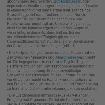
Kopfschmerzen
abdominalen Beschwerden,
oder
depressiven Verstimmungen, deren eigentliche Ursache
in einem Konflikt mit dem Partner liegt. Mangelnde
Sexualität gehört dann fast immer dazu. Nur ein
kleinerer Teil der Patientinnen spricht sexuelle
Probleme aber ungefragt an. Umso wichtiger ist es,
dass Sie die Initiative ergreifen und das Gespräch,
wenn nötig, in diese Richtung lenken. Bei der
sexualmedizinischen Tätigkeit gilt es, in der
frauenärztlichen Sprechstunde alle drei Dimensionen
der Sexualität zu berücksichtigen (Abb. 1).
• Die Fortpflanzungsdimension, die bei Frauen auf die
Menopause
Zeit zwischen Menarche und
beschränkt
ist. Sie begegnet uns in der Praxis Tag für Tag, die
Palette reicht von der Kontrazeptionsbehandlung zur
Kinderwunschberatung. Erst die zuverlässige
Schwangerschaftsverhütung seit Einführung der Pille
vor 60 Jahren macht es Paaren – und natürlich v. a.
den Frauen – möglich, sexuelle Lust und Fortpflanzung
zu trennen und die Familienplanung aktiv zu gestalten.
• Die Lustdimension umfasst sexuelles Verlangen,
Erregung und Orgasmus. Sie ist die Hauptmotivation,
sexuelle Kontakte zu suchen. Sie ist zwar eng mit der