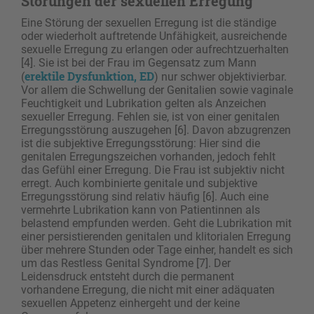
Störungen der sexuellen Erregung
Eine Störung der sexuellen Erregung ist die ständige
oder wiederholt auftretende Unfähigkeit, ausreichende
sexuelle Erregung zu erlangen oder aufrechtzuerhalten
[4]. Sie ist bei der Frau im Gegensatz zum Mann
erektile Dysfunktion, ED
(
) nur schwer objektivierbar.
Vor allem die Schwellung der Genitalien sowie vaginale
Feuchtigkeit und Lubrikation gelten als Anzeichen
sexueller Erregung. Fehlen sie, ist von einer genitalen
Erregungsstörung auszugehen [6]. Davon abzugrenzen
ist die subjektive Erregungsstörung: Hier sind die
genitalen Erregungszeichen vorhanden, jedoch fehlt
das Gefühl einer Erregung. Die Frau ist subjektiv nicht
erregt. Auch kombinierte genitale und subjektive
Erregungsstörung sind relativ häufig [6]. Auch eine
vermehrte Lubrikation kann von Patientinnen als
belastend empfunden werden. Geht die Lubrikation mit
einer persistierenden genitalen und ­klitorialen Erregung
über mehrere Stunden oder Tage einher, handelt es sich
um das Restless Genital Syndrome [7]. Der
Leidensdruck entsteht durch die permanent
vorhandene Erregung, die nicht mit einer adäquaten
sexuellen ­Appetenz einhergeht und der keine