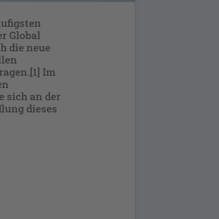
äufigsten
r Global
ch die neue
llen
agen.[1] Im
en
e sich an der
dlung dieses