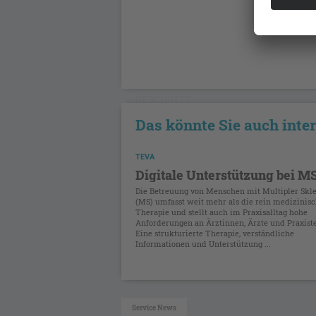
GESCHÜTZT
Das könnte Sie auch inte
TEVA
Digitale Unterstützung bei M
Die Betreuung von Menschen mit Multipler Skl
(MS) umfasst weit mehr als die rein medizinis
Therapie und stellt auch im Praxisalltag hohe
Anforderungen an Ärztinnen, Ärzte und Praxist
Eine strukturierte Therapie, verständliche
Informationen und Unterstützung ...
Service News