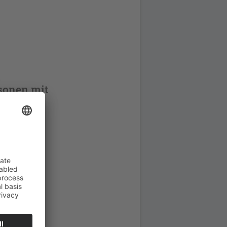
n
sonen mit
divrisiko