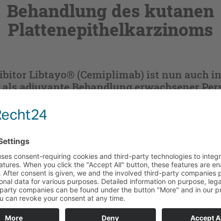
Behandlung des kutanen
Plattenepithelkarzinoms
ibitor Libtayo® (Cemiplimab) ist nun auch i
 als adjuvante Behandlung erwachsener Per
ttenepithelkarzinom (CSCC) und hohem Rezi
ion und Bestrahlung verfügbar.
 sich jetzt mit Ihrem DocCheck-Daten ein.
halten. Bitte authentifizieren Sie sich mittels DocCheck.