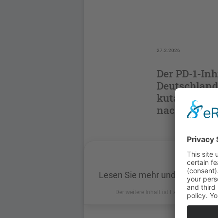
27.2.2026
Der PD-1-Inh
Deutschland
kutanem Pla
nach Operat
Lesen Sie mehr und loggen Sie
Der weitere Inhalt ist Fachkreisen vorbe