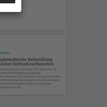
TERFRAU
ptomatische Behandlung
ischer Refluxbeschwerden
bin® protect ist eine neue OTC-Option für die
omatische Behandlung typischer
beschwerden. Es ermöglicht eine beschleunigte
tofffreisetzung von Omeprazol direkt im Magen
 einen 24-stündigen Schutz vor typischen
beschwerden bei ...