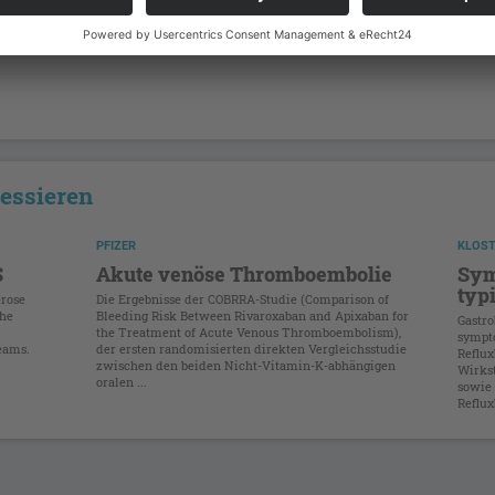
ressieren
PFIZER
KLOS
S
Akute venöse Thromboembolie
Sym
typ
erose
Die Ergebnisse der COBRRA-Studie (Comparison of
che
Bleeding Risk Between Rivaroxaban and Apixaban for
Gastro
the Treatment of Acute Venous Thromboembolism),
sympt
eams.
der ersten randomisierten direkten Vergleichsstudie
Reflux
zwischen den beiden Nicht-Vitamin-K-abhängigen
Wirks
oralen ...
­sowie
Reflux