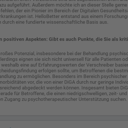
zu aufgeführt. Außerdem möchte ich an dieser Stelle gerne
ehlen, der ein Pionier im Bereich der Digitalen Gesundhei
rkrankungen ist. HelloBetter entstand aus einem Forschung
h durch eine fundierte wissenschaftliche Basis aus.
 positiven Aspekten: Gibt es auch Punkte, die Sie als krit
großes Potenzial, insbesondere bei der Behandlung psychis
erdings eignen sie sich nicht universell für alle Patienten o
, weshalb eine auf Erfahrungswerten der Verschreiber basi
scheidungsfindung erfolgen sollte, um Betroffenen die best
ndlung zu ermöglichen. Besonders im Bereich psychischer
orbiditäten vor, die von einer DiGA durch nur geringe Indivi
ausreichend abgedeckt werden können. Insgesamt bieten DiG
erade für Betroffene, die einen niedrigschwelligen, zeit- und
n Zugang zu psychotherapeutischer Unterstützung suchen.