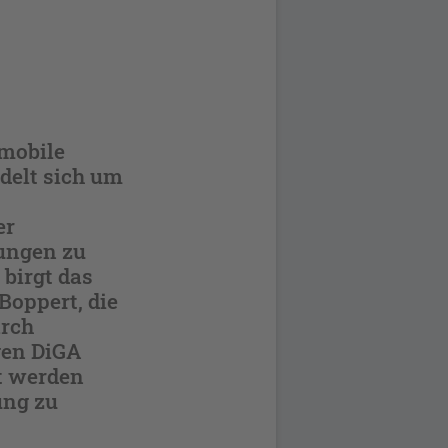
 mobile
delt sich um
er
ungen zu
birgt das
Boppert, die
arch
gen DiGA
zt werden
ung zu