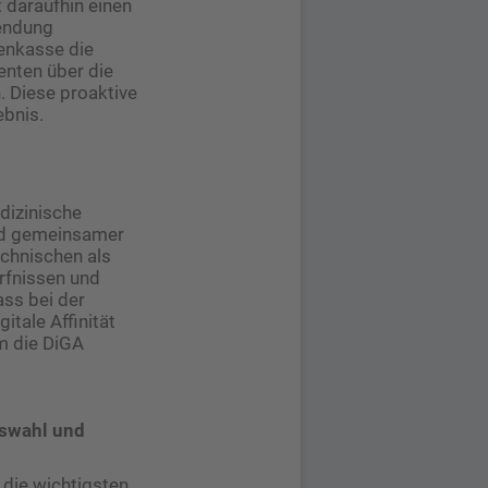
t daraufhin einen
wendung
kenkasse die
enten über die
. Diese proaktive
bnis.
dizinische
und gemeinsamer
echnischen als
rfnissen und
ass bei der
itale Affinität
m die DiGA
uswahl und
 die wichtigsten