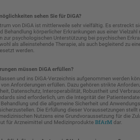
öglichkeiten sehen Sie für DiGA?
um von DiGA ist mittlerweile sehr vielfältig. Es erstreckt s
 Behandlung körperlicher Erkrankungen aus einer Vielzahl 
hin zur psychologischen Unterstützung bei psychischen Erk
ohl als alleinstehende Therapie, als auch begleitend zu ei
esetzt werden.
rungen müssen DiGA erfüllen?
lassen und ins DiGA-Verzeichnis aufgenommen werden kön
 von Anforderungen erfüllen. Dazu gehören strikte Anforde
heit, Datenschutz, Interoperabilität, Robustheit und Verbrau
dards sind erforderlich, um die Integrität der Patientendate
 Behandlung und die allgemeine Sicherheit und Anwendungs
cherzustellen. Die Erfüllung dieser Voraussetzungen stell
medizinischen Nutzens eine Grundvoraussetzung für die Zu
BfArM
ut für Arzneimittel und Medizinprodukte
dar.