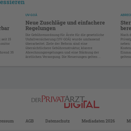
ressieren
UV-GOÄ
ABREC
Neue Zuschläge und einfachere
Ster
rbar
Regelungen
ber
Die Gebührenordnung für Ärzte für die gesetzliche
Nach d
 seit 15
Unfallversicherung (UV-GOÄ) wurde umfassend
Privat
onitor
überarbeitet. Ziele der Reform sind eine
neben 
übersichtlichere Gebührenstruktur, klarere
Kosten
ährend 35
Abrechnungsregelungen und eine Stärkung der
Einmal
ärztlichen Versorgung. Die Neuerungen gelten ...
geltend
ressum
AGB
Datenschutz
Mediadaten 2026
M