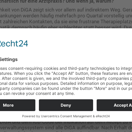
chaftlich für eine Arztpraxis? Und wenn ja, warum?
chkeit von DiGA zeigt sich vor allem auf indirektem Weg. Ge
ankungen werden häufig mehrfach pro Quartal vorstellig un
t zahlreichen Kontakten, da sie eine frustrane Therapieplat
tik demnach häufig eher schlechter statt besser wird. Dur
 DiGA als Therapieoption können Sie diesen Betroffenen ein
ten, was auch Ihre Praxisabläufe deutlich entlasten wird.
A nicht nur als Überbrückungsmaßnahme beispielsweise f
eha- oder Psychotherapieplatz warten?
ht. Sie stellen sogar eine vollwertige, eigenständige Therapi
tehende Therapieansätze ergänzen und maximieren deren 
ermöglichen DiGA eine systematische und hochwertige Nac
nthalten, was den Therapieerfolg nachhaltig sichern kann.
Verordnungsmodalitäten aus?
gt über eine individuelle Pharmazentralnummer (PZN), die
iGA und dem ICD-Code der Indikation auf dem Rezept zu ve
sverwaltungssystem sind alle DiGA auffindbar. Nach Erhalt 