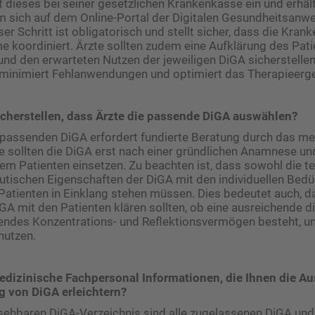
nt dieses bei seiner gesetzlichen Krankenkasse ein und erhäl
 sich auf dem Online-Portal der Digitalen Gesundheitsan
er Schritt ist obligatorisch und stellt sicher, dass die Kran
koordiniert. Ärzte sollten zudem eine Aufklärung des Pati
nd den erwarteten Nutzen der jeweiligen DiGA sicherstellen
inimiert Fehlanwendungen und optimiert das Therapieerge
sicherstellen, dass Ärzte die passende DiGA auswählen?
 passenden DiGA erfordert fundierte Beratung durch das me
ie sollten die DiGA erst nach einer gründlichen Anamnese 
m Patienten einsetzen. Zu beachten ist, dass sowohl die t
utischen Eigenschaften der DiGA mit den individuellen Bedü
Patienten in Einklang stehen müssen. Dies bedeutet auch, d
A mit den Patienten klären sollten, ob eine ausreichende dig
hendes Konzentrations- und Reflektionsvermögen besteht, u
nutzen.
edizinische Fachpersonal Informationen, die Ihnen die A
 von DiGA erleichtern?
nsehbaren DiGA-Verzeichnis sind alle zugelassenen DiGA und