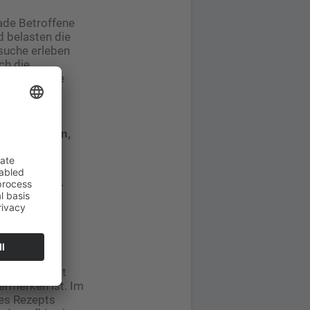
rade Betroffene
d belasten die
zsuche erleben
ch die
e schnellere
ür Patienten,
eoption dar.
Wirksamkeit.
hsorge nach
 zusammen mit
rmerken ist. Im
des Rezepts