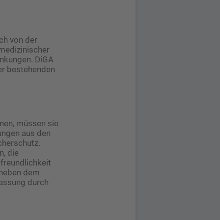
ich von der
medizinischer
rankungen. DiGA
ner bestehenden
nen, müssen sie
rungen aus den
cherschutz.
n, die
freundlichkeit
t neben dem
lassung durch