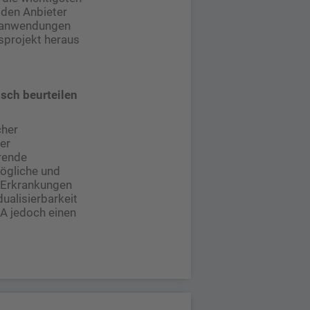
 den Anbieter
tsanwendungen
sprojekt heraus
isch beurteilen
cher
der
erende
mögliche und
 Erkrankungen
dualisierbarkeit
A jedoch einen