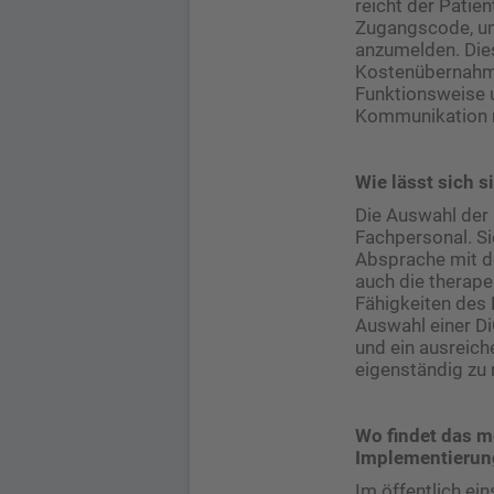
reicht der Patie
Zugangscode, um
anzumelden. Dies
Kostenübernahme 
Funktionsweise u
Kommunikation m
Wie lässt sich 
Die Auswahl der
Fachpersonal. S
Absprache mit de
auch die therape
Fähigkeiten des 
Auswahl einer DiG
und ein ausreic
eigenständig zu 
Wo findet das m
Implementierung
Im öffentlich ei