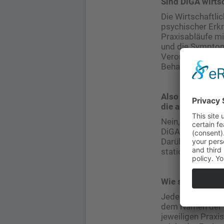
Sind DiGA wirts
Die Wirtschaftli
psychischer Erkr
Praxisabläufe mi
und die Symptoma
Verordnung einer
Behandlung anbie
Also dienen DiG
die auf einen R
Nein, absolut nic
DiGA können bes
Darüber hinaus 
stationären Aufe
Wie sehen die 
Jede DiGA verfü
dem Namen der D
jeweiligen Praxi