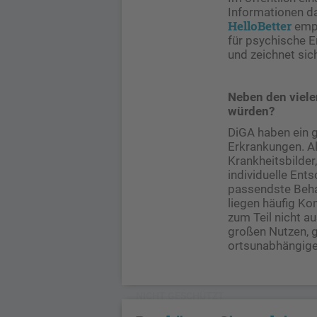
Informationen da
HelloBetter
empf
für psychische E
und zeichnet sic
Neben den vielen
würden?
DiGA haben ein 
Erkrankungen. All
Krankheitsbilder
individuelle Ent
passendste Beha
liegen häufig Kom
zum Teil nicht 
großen Nutzen, g
ortsunabhängige
NICHT GESCHÜTZT