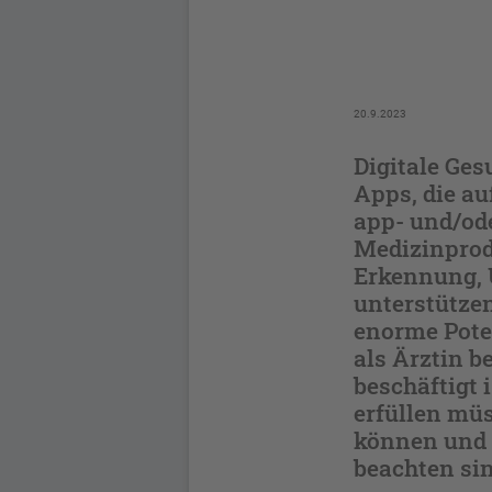
20.9.2023
Digitale Ge
Apps, die au
app- und/od
Medizinprodu
Erkennung,
unterstützen
enorme Poten
als Ärztin b
beschäftigt 
erfüllen müs
können und 
beachten sin