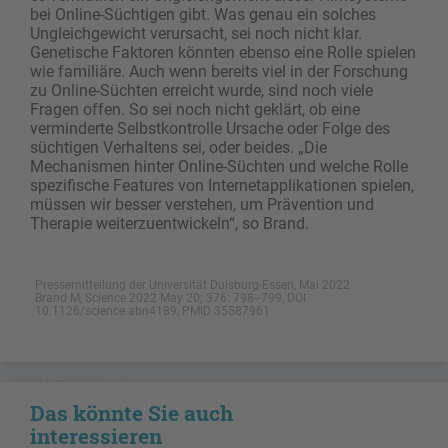
bei Online-Süchtigen gibt. Was genau ein solches
Ungleichgewicht verursacht, sei noch nicht klar.
Genetische Faktoren könnten ebenso eine Rolle spielen
wie familiäre. Auch wenn bereits viel in der Forschung
zu Online-Süchten erreicht wurde, sind noch viele
Fragen offen. So sei noch nicht geklärt, ob eine
verminderte Selbstkontrolle Ursache oder Folge des
süchtigen Verhaltens sei, oder beides. „Die
Mechanismen hinter Online-Süchten und welche Rolle
spezifische Features von Internetapplikationen spielen,
müssen wir besser verstehen, um Prävention und
Therapie weiterzuentwickeln“, so Brand.
Pressemitteilung der Universität Duisburg-Essen, Mai 2022
Brand M, Science 2022 May 20; 376: 798‒799, DOI
10.1126/science.abn4189, PMID 35587961
NICHT GESCHÜTZT
Das könnte Sie auch
interessieren