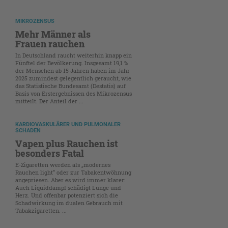
MIKROZENSUS
Mehr Männer als
Frauen rauchen
In Deutschland raucht weiterhin knapp ein
Fünftel der Bevölkerung. Insgesamt 19,1 %
der Menschen ab 15 Jahren haben im Jahr
2025 zumindest gelegentlich geraucht, wie
das Statistische Bundesamt (Destatis) auf
Basis von Erstergebnissen des Mikrozensus
mitteilt. Der Anteil der ...
KARDIOVASKULÄRER UND PULMONALER
SCHADEN
Vapen plus Rauchen ist
besonders Fatal
E-Zigaretten werden als „modernes
Rauchen light“ oder zur Tabakentwöhnung
angepriesen. Aber es wird immer klarer:
Auch Liquiddampf schädigt Lunge und
Herz. Und offenbar potenziert sich die
Schadwirkung im dualen Gebrauch mit
Tabakzigaretten. ...