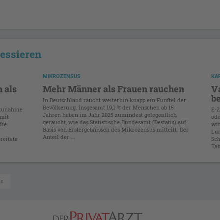
ressieren
MIKROZENSUS
KA
 als
Mehr Männer als Frauen rauchen
V
b
In Deutschland raucht weiterhin knapp ein Fünftel der
Bevölkerung. Insgesamt 19,1 % der Menschen ab 15
rzunahme
E-Z
Jahren haben im Jahr 2025 zumindest gelegentlich
 mit
ode
geraucht, wie das Statistische Bundesamt (Destatis) auf
die
wir
Basis von Erstergebnissen des Mikrozensus mitteilt. Der
Lun
Anteil der ...
reitete
Sc
Tab
as