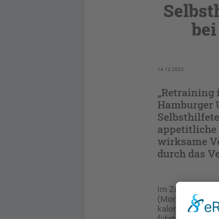
Selbst
bei
14.12.2022
„Retraining 
Hamburger U
Selbsthilfe
appetitliche
wirksame Ve
durch das Ve
Im Zuge einer 20
(Moritz et al., T
kalorienreichen
führte zu einer 