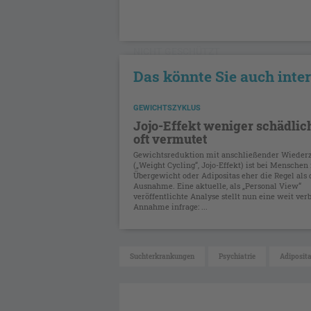
NICHT GESCHÜTZT
Das könnte Sie auch inte
GEWICHTSZYKLUS
Jojo-Effekt weniger schädlich
oft vermutet
Gewichtsreduktion mit anschließender Wiede
(„Weight Cycling“, Jojo-Effekt) ist bei Menschen
Übergewicht oder Adipositas eher die Regel als 
Ausnahme. Eine aktuelle, als „Personal View“
veröffentlichte Analyse stellt nun eine weit verb
Annahme infrage: ...
Suchterkrankungen
Psychiatrie
Adiposit