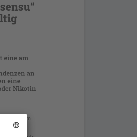
 sensu“
ltig
st eine am
endenzen an
en eine
der Nikotin
84 Teilnehmern
rlangen nach
eitraum und
 jetzt vorgelegte