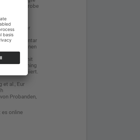
dieser Stichprobe
al. erneut
 und weiterer
rait-reduced
ssions-Inventar
dem vergangenen
ch keine
ei Personen mit
e das Retraining
ktion assoziiert.
et al., Eur
ch
l von Probanden,
 es online