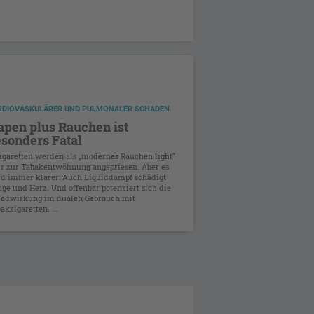
RDIOVASKULÄRER UND PULMONALER SCHADEN
apen plus Rauchen ist
esonders Fatal
igaretten werden als „modernes Rauchen light“
r zur Tabakentwöhnung angepriesen. Aber es
d immer klarer: Auch Liquiddampf schädigt
ge und Herz. Und offenbar potenziert sich die
hadwirkung im dualen Gebrauch mit
akzigaretten. ...