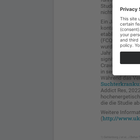
Studie zeigt nun
nicht nachhaltig 
Ein Jahr nach St
kontaktiert. Mit
etablierter psyc
(FCQ-T-r), dem 
wurden Lebensqu
Jahr online erho
signifikanten la
Craving nach kal
in sensu seinerz
Während das Verf
Suchterkrank
Addict Res, 2022
hochenergetische
die die Studie a
Weitere Informat
http://www.uke
(
1) Gehlenborg J et al., J Behav