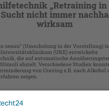
hilfetechnik „Retraining in
 Sucht nicht immer nachha
wirksam
in sensu“ (Umschulung in der Vorstellung) i
niversitätsklinikum (UKE) entwickelte
technik, die auf automatische Annäherungst
 Stimuli abzielt. Verschiedene Studien konnt
rminderung von Craving z.B. nach Alkohol o
rfahren zeigen.
19 publizierten randomisierten kontrollierten Studie mit 3
ransl Psychiatry, 2019) reduzierte Retraining in sensu das Ve
 Nahrungsmitteln nach einem sechswöchigen Interventionsz
Adipositas
Gewichtsreduktion bei den Teilnehmern (>
). Eine