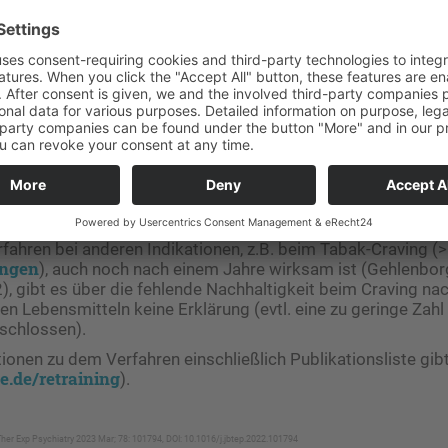
 allerdings, dass die ermutigenden Kurzzeit-Ergebnisse bei 
waren [1].
udienbeginn wurden alle Teilnehmer der Studie von Moritz et 
tels einer visuellen Analogskala zur Messung des Verlangens
hometrischer Tests wie dem Food Cravings Questionnaire-T
Three-Factor Eating-Fragebogen (TFEQ) und dem Beck-Depre
alität und die subjektive Bewertung der Intervention aus 
ben. Bei der statistischen Analyse der Ergebnisse zeigten si
ngfristigen Interaktionseffekte hinsichtlich der Endpunkte b
orienreichen Lebensmitteln. Lediglich bei den Probanden, di
eit intensiv nutzten, war es mit einer stärkeren Symptomredu
ahren bei anderen Indikationen, z.B. beim Tabak-Craving (>
ungen
), auch noch nach einem Jahre wirksam ist (Gehlenborg 
), gibt es über die fehlende Nachhaltigkeit beim Craving na
n Lebensmitteln keine Erklärung (evtl. eine zu geringe Zah
bschlossen).
ionen zu dem Verfahren einschließlich Publikationsliste gibt
.de/retraining
).
 Ther Exp Psychiatry 2023 Mar; 78: 101794, DOI: 10.1016/j.jbtep.2022.101794