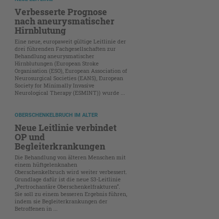
Verbesserte Prognose
nach aneurysmatischer
Hirnblutung
Eine neue, europaweit gültige Leitlinie der
drei führenden Fachgesellschaften zur
Behandlung aneurysmatischer
Hirnblutungen (European Stroke
Organisation (ESO), European Association of
Neurosurgical Societies (EANS), European
Society for Minimally Invasive
Neurological Therapy (ESMINT)) wurde ...
OBERSCHENKELBRUCH IM ALTER
Neue Leitlinie verbindet
OP und
Begleiterkrankungen
Die Behandlung von älteren Menschen mit
einem hüftgelenknahen
Oberschenkelbruch wird weiter verbessert.
Grundlage dafür ist die neue S3-Leitlinie
„Pertrochantäre Oberschenkelfrakturen“.
Sie soll zu einem besseren Ergebnis führen,
indem sie Begleiterkrankungen der
Betroffenen in ...