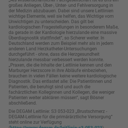
großes Anliegen, Über-, Unter- und Fehlversorgung in
der Medizin abzubauen. Dabei sind unsere Leitlinien
wichtige Elemente, weil sie helfen, das Wichtige vom
Unwichtigen zu unterscheiden. Das gilt bei
kardiologischen Fragestellungen in besonderem Maße,
da gerade in der Kardiologie hierzulande eine massive
Überdiagnostik stattfindet“, so Scherer weiter. In
Deutschland werden zum Beispiel mehr als in jedem
anderen Land Herzkatheter-Untersuchungen
durchgeführt - ohne, dass die Herzgesundheit
hierzulande messbar verbessert werden konnte.
„Praxen, die die Inhalte der Leitlinie kennen und den
Marburger Herzscore in ihre Abläufe einbeziehen,
brauchen in vielen Fällen keine weitere kardiologische
Diagnostik. Das entlastet alle: Die Patientinnen und
Patienten, die beruhigt sind und auch die
fachärztlichen Kolleginnen und Kollegen, die weniger
Patienten weiter abklären müssen“, sagt Bösner
abschließend.
Die DEGAM Leitlinie: S3 053-023 „Brustschmerz -
DEGAM-Leitlinie für die primärärztliche Versorgung“
steht online zur Verfügung
https://www.degam.de/leitlinie-s3-053-023
(
).