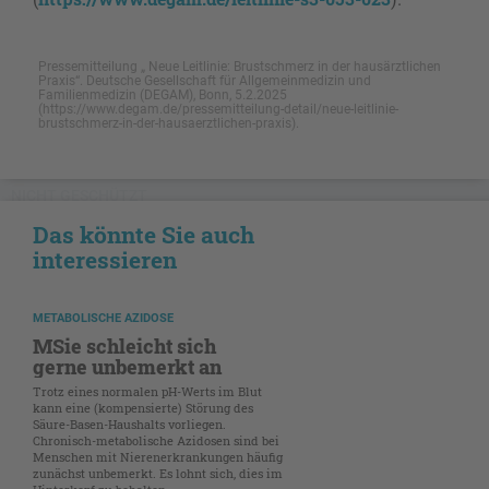
Pressemitteilung „ Neue Leitlinie: Brustschmerz in der hausärztlichen
Praxis“. Deutsche Gesellschaft für Allgemeinmedizin und
Familienmedizin (DEGAM), Bonn, 5.2.2025
(https://www.degam.de/pressemitteilung-detail/neue-leitlinie-
brustschmerz-in-der-hausaerztlichen-praxis).
NICHT GESCHÜTZT
Das könnte Sie auch
interessieren
METABOLISCHE AZIDOSE
MSie schleicht sich
gerne unbemerkt an
Trotz eines normalen pH-Werts im Blut
kann eine (kompensierte) Störung des
Säure-Basen-Haushalts vorliegen.
Chronisch-metabolische Azidosen sind bei
Menschen mit Nierenerkrankungen häufig
zunächst unbemerkt. Es lohnt sich, dies im