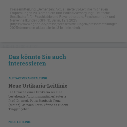
Pressemitteilung „Demenzen: Aktualisierte S3-Leitlinie mit neuen
Empfehlungen zu Biomarkern und Palliativversorgung“. Deutsche
Gesellschaft für Psychiatrie und Psychotherapie, Psychosomatik und
Nervenheilkunde (DGPPN), Berlin, 12.3.2025
(https://www.dgppn.de/presse/pressemitteilungen/pressemitteilungen-
2025/demenzen-aktualisierte-s3-leitlinie.html).
NICHT GESCHÜTZT
Das könnte Sie auch
interessieren
AUFTAKTVERANSTALTUNG
Neue Urtikaria-Leitlinie
Die Ursache einer Urtikaria sei eine
bestehende Autoimmunität, erläuterte
Prof. Dr. med. Petra Staubach-Renz
(Mainz). Je nach Form könne es zudem
Trigger geben. ...
NEUE LEITLINIE