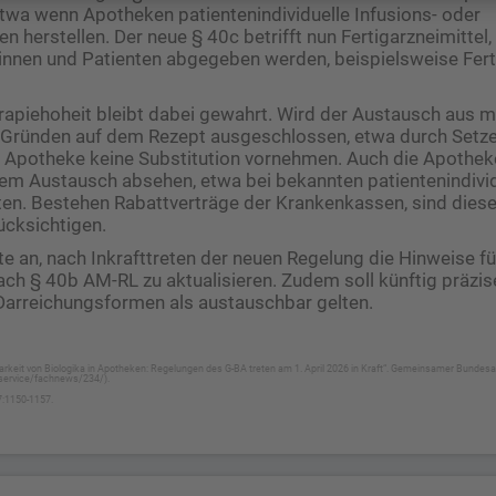
twa wenn Apotheken patientenindividuelle Infusions- oder
n herstellen. Der neue § 40c betrifft nun Fertigarzneimittel, 
tinnen und Patienten abgegeben werden, beispielsweise Fert
erapiehoheit bleibt dabei gewahrt. Wird der Austausch aus m
 Gründen auf dem Rezept ausgeschlossen, etwa durch Setze
e Apotheke keine Substitution vornehmen. Auch die Apothek
inem Austausch absehen, etwa bei bekannten patientenindivi
ten. Bestehen Rabattverträge der Krankenkassen, sind diese
ücksichtigen.
e an, nach Inkrafttreten der neuen Regelung die Hinweise fü
ch § 40b AM-RL zu aktualisieren. Zudem soll künftig präzise
Darreichungsformen als austauschbar gelten.
rkeit von Biologika in Apotheken: Regelungen des G-BA treten am 1. April 2026 in Kraft“. Gemeinsamer Bundesa
/service/fachnews/234/).
7:1150-1157.