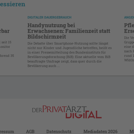
ressieren
DIGITALER DAUERGEBRAUCH
ANGE
Handynutzung bei
Pfl
rbar
Erwachsenen: Familienzeit statt
Ers
Bildschirmzeit
Die Ve
 seit 15
Grupp
Die Debatte über Smartphone-Nutzung sollte längst
onitor
eine d
nicht nur Kinder und Jugendliche betreffen, heißt es
nach 
in einer Pressemitteilung des Bundesinstituts für
ährend 35
rund 
Bevölkerungsforschung (BiB): Eine aktuelle vom BiB
WIdOm
beauftragte Umfrage zeigt, dass quer durch die
Bevölkerung auch ...
ressum
AGB
Datenschutz
Mediadaten 2026
M