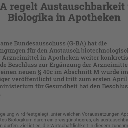
A regelt Austauschbarkeit
Biologika in Apotheken
ame Bundesausschuss (G-BA) hat die
gungen für den Austausch biotechnologisc
r Arzneimittel in Apotheken weiter konkretisi
de Beschluss zur Ergänzung der Arzneimittel
einen neuen § 40c im Abschnitt M wurde i
er veröffentlicht und tritt zum ersten April 
inisterium für Gesundheit hat den Beschlus
.
egelung wird festgelegt, unter welchen Voraussetzungen Ap
etes Biologikum durch ein preisgünstigeres, als austauschba
n dürfen. Ziel ist es, die Wirtschaftlichkeit in diesem zuneh