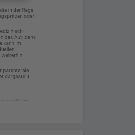
die in der Regel
igspritzen oder
edizinisch-
n des Aut-idem-
e kann im
duellen
 weiterhin
r parenterale
r dargestellt
usschuss (G-BA), Berlin,