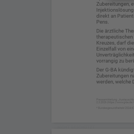
Zubereitungen, e
Injektionslösunge
direkt an Patien
Pens.
Die ärztliche Th
therapeutischen
Kreuzes, darf di
Einzelfall von e
Unverträglichkei
vorrangig zu ber
Der G-BA kündigt
Zubereitungen na
werden, welche 
Pressemitteilung: „Austauschba
2.3.2026 (https://www.g-ba.de
* Bundesgesundheitsbl 2024;6
NICHT GESCHÜTZT