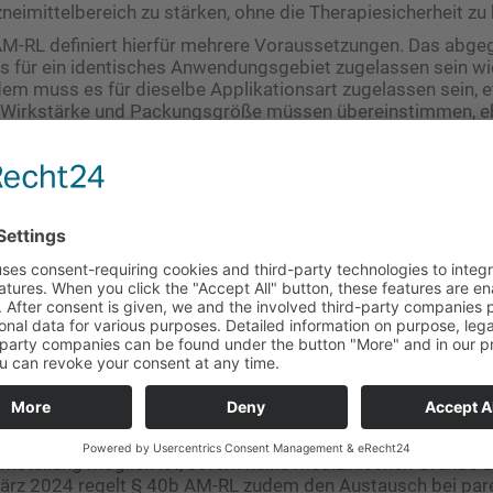
eimittelbereich zu stärken, ohne die Therapiesicherheit zu 
AM-RL definiert hierfür mehrere Voraussetzungen. Das abg
 für ein identisches Anwendungsgebiet zugelassen sein wi
dem muss es für dieselbe Applikationsart zugelassen sein,
. Wirkstärke und Packungsgröße müssen übereinstimmen, e
 oder eine als austauschbar definierte Variante. Wird eine 
m verwendet, muss auch das Behältnis - beispielsweise Fer
übereinstimmen.
ann ein Austausch sowohl zwischen einem Referenzarzneimi
 auch zwischen verschiedenen Biosimilars desselben Refere
entierung dient dabei die Anlage VIIa der Arzneimittel-Richtlin
menhänge zwischen Referenzbiologika und Biosimilars ab u
sche Prüfung der Austauschbarkeit.
piehoheit bleibt gewahrt
g ergänzt ein bereits bestehendes dreistufiges System inn
zte sind nach § 40a AM-RL bereits heute verpflichtet, bei Th
 Präparat – häufig ein Biosimilar – zu wählen und im Therapi
Umstellung möglich ist, sofern keine medizinischen Gründe
März 2024 regelt § 40b AM-RL zudem den Austausch bei par