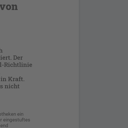
 von
h
ert. Der
-Richtlinie
m
in Kraft.
s nicht
otheken ein
r eingestuftes
mend