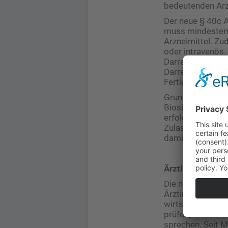
bedeutenden Arzn
Der neue § 40c 
muss mindestens
Arzneimittel. Zu
oder intravenös
Darreichungsform
Darreichungsfor
Fertigspritze – 
Grundsätzlich k
Biosimilars als
erfolgen. Als Ori
Zulassungszusam
damit die prakti
Ärztliche Thera
Die neue Regelun
Ärztinnen und Är
wirtschaftliches
prüfen, ob eine 
sprechen. Seit 