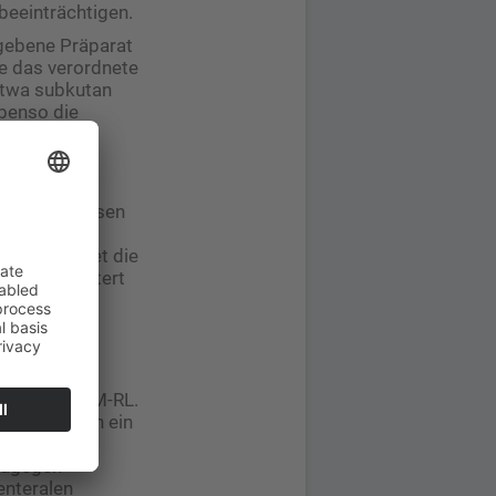
beeinträchtigen.
egebene Präparat
e das verordnete
 etwa subkutan
benso die
identische
tigpen oder
ttel und dessen
nzprodukts
ie. Sie bildet die
nd erleichtert
erhalb der AM-RL.
erapiebeginn ein
everlauf zu
 dagegen
enteralen