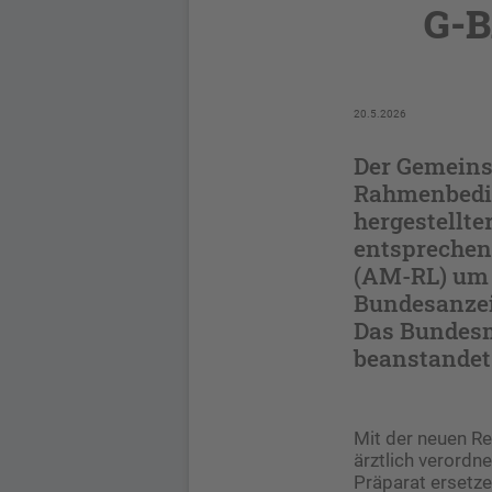
G-B
20.5.2026
Der Gemeins
Rahmenbedin
hergestellte
entsprechen
(AM-RL) um 
Bundesanzeig
Das Bundesm
beanstandet
Mit der neuen R
ärztlich verordn
Präparat ersetze