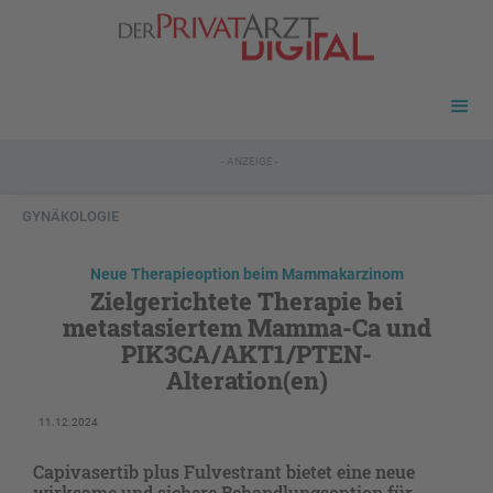
- ANZEIGE -
GYNÄKOLOGIE
Neue Therapieoption beim Mammakarzinom
Zielgerichtete Therapie bei
metastasiertem Mamma-Ca und
PIK3CA / AKT1 / PTEN-
Alteration(en)
11.12.2024
Capivasertib plus Fulvestrant bietet eine neue
wirksame und sichere Behandlungsoption für