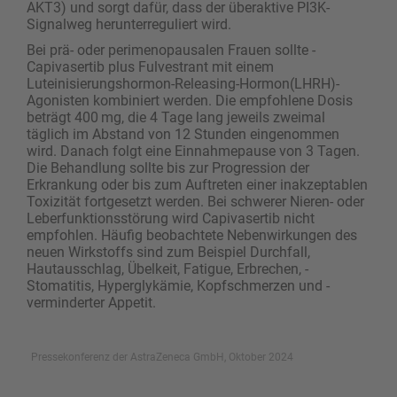
AKT3) und sorgt dafür, dass der überaktive PI3K-
Signalweg herunterreguliert wird.
Bei prä- oder perimenopausalen Frauen sollte ­
Capivasertib plus Fulvestrant mit einem
Luteinisierungshormon-Releasing-Hormon(LHRH)-
Agonisten kombiniert werden. Die empfohlene Dosis
beträgt 400 mg, die 4 Tage lang jeweils zweimal
täglich im Abstand von 12 Stunden eingenommen
wird. ­Danach folgt eine Einnahmepause von 3 Tagen.
Die Behandlung sollte bis zur Progression der
Erkrankung oder bis zum Auftreten einer inakzeptablen
Toxizität fortgesetzt werden. Bei schwerer Nieren- oder
Leberfunktionsstörung wird Capivasertib nicht
empfohlen. Häufig beobachtete Nebenwirkungen des
neuen Wirkstoffs sind zum Beispiel Durchfall,
Hautausschlag, Übelkeit, Fatigue, Erbrechen, ­
Stomatitis, Hyperglykämie, Kopfschmerzen und ­
verminderter Appetit.
Pressekonferenz der AstraZeneca GmbH, Oktober 2024