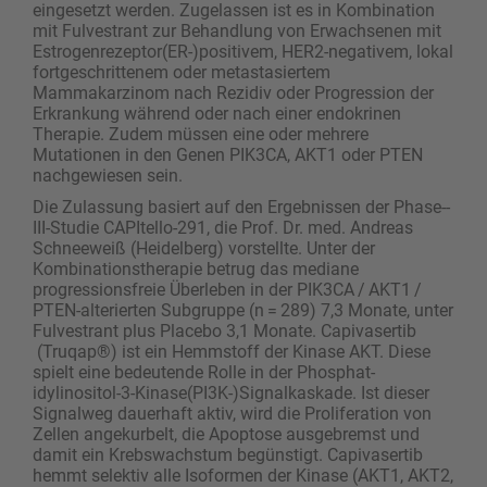
eingesetzt werden. Zugelassen ist es in Kombination
mit Fulvestrant zur Behandlung von Erwachsenen mit
Estrogenrezeptor(ER-)positivem, HER2-negativem, lokal
fortgeschrittenem oder metastasiertem
Mammakarzinom nach Rezidiv oder Progression der
Erkrankung während oder nach einer endokrinen
Therapie. Zudem müssen eine oder mehrere
Mutationen in den Genen PIK3CA, AKT1 oder PTEN
nachgewiesen sein.
Die Zulassung basiert auf den Ergebnissen der Phase-­
III-Studie CAPItello-291, die Prof. Dr. med. Andreas
Schneeweiß (Heidelberg) vorstellte. Unter der
Kombinationstherapie betrug das mediane
progressionsfreie Überleben in der PIK3CA / AKT1 /
PTEN-alterierten Subgruppe (n = 289) 7,3 Monate, unter
Fulvestrant plus Placebo 3,1 Monate. Capivasertib
(Truqap®) ist ein Hemmstoff der Kinase AKT. Diese
spielt eine bedeutende Rolle in der Phosphat­
idylinositol-3-­Kinase(PI3K-)Signalkaskade. Ist dieser
Signalweg dauerhaft aktiv, wird die Proliferation von
Zellen angekurbelt, die Apoptose ausgebremst und
damit ein Krebswachstum begünstigt. Capivasertib
hemmt selektiv alle Isoformen der Kinase (AKT1, AKT2,