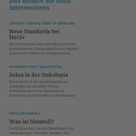
Das könnte Sie auch
interessieren
UPFRONT-THERAPIE GERÄT IN BEWEGUNG
Neue Standards bei
Her2+
Die Erstlinientherapie des HER2-positiven
metastasierten Mammakarzinoms befindet
sich in einer Phase der Neujustierung. ...
BIOMARKER STATT BAUCHGEFÜHL
Selen in der Onkologie
Selen bleibt in der komplementären
Onkologie ein sensibles Thema.
Entscheidend ist die laborbasierte
Erkennung und Korrektur eines Mangels.
...
FERTILITÄTSERHALT
Was ist Sinnvoll?
Fertilitätserhalt ist kein Randthema der
onkologischen Therapie, sondern Teil