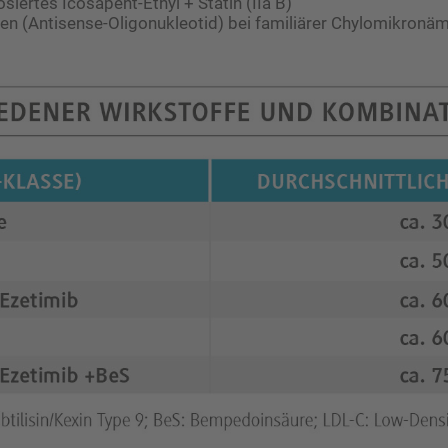
siertes Icosapent-Ethyl + Statin (IIa B)
n (Antisense-Oligonukleotid) bei familiärer Chylomikronäm