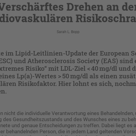
Verschärftes Drehen an de
diovaskulären Risikoschr
Sarah L. Bopp
 im Lipid-Leitlinien-Update der European So
ESC) und Atherosclerosis Society (EAS) sind 
xtremes Risiko“ mit LDL-Ziel < 40 mg/dl und d
nes Lp(a)-Wertes > 50 mg/dl als einen zusät
ären Risikofaktor. Hier lohnt es sich, nochm
n.
zen nicht die individuelle Verantwortung eines Behandelnden, 
g des Gesundheitszustands und des Wunsches eines zu be
ete und genaue Entscheidungen zu treffen. Dabei liegt es a
r behandelnden Person, die in jedem Land geltenden Vorsch