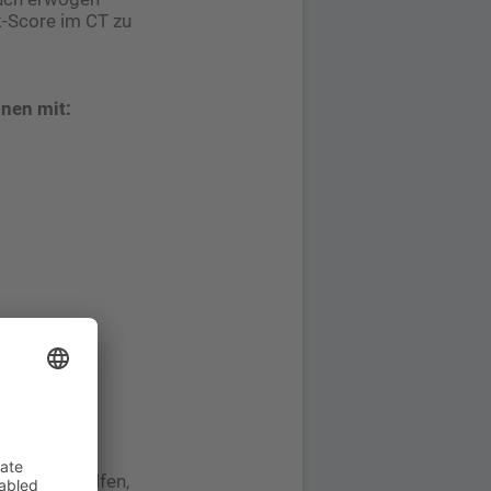
k-Score im CT zu
nen mit:
ovaskulärem
oll hier helfen,