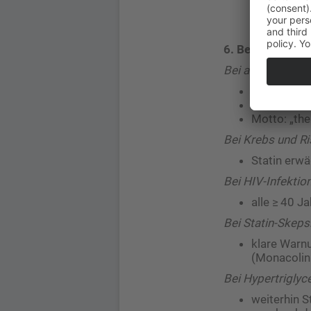
das LDL-C-Z
6. Besondere Si
Bei akutem Kor
Therapie so
Start mit h
Motto: „the
Bei Krebs und Ris
Statin erwä
Bei HIV-Infektio
alle ≥ 40 J
Bei Statin-Skeps
klare Warnu
(Monacolin
Bei Hypertriglyc
weiterhin S