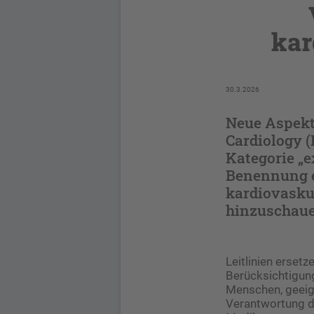
kar
30.3.2026
Neue Aspekte
Cardiology (
Kategorie „e
Benennung ei
kardiovaskul
hinzuschaue
Leitlinien erset
Berücksichtigun
Menschen, geeign
Verantwortung de