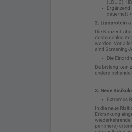
(LDL-C), HD
Ergänzend g
dauerhaft >
2. Lipoprotein a
Die Konzentration
desto schlechter
werden. Vor alle
sind Screening-A
Die Einordn
Da bislang kein z
andere behandel
3. Neue Risikok
Extremes R
In die neue Risi
Erkrankung einge
wiederkehrende G
periphere) arteri
unterhalb des a