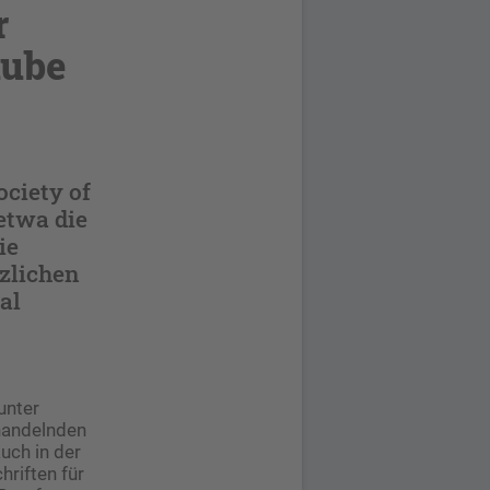
r
aube
ciety of
etwa die
ie
zlichen
al
unter
handelnden
uch in der
riften für