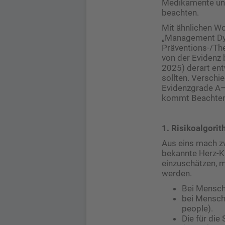
Medikamente und
beachten.
Mit ähnlichen Wor
„Management Dys
Präventions-/The
von der Evidenz 
2025) derart ent
sollten. Verschi
Evidenzgrade A– 
kommt Beachten
1. Risikoalgor
Aus eins mach z
bekannte Herz-Kr
einzuschätzen, m
werden.
Bei Mensch
bei Mensch
people).
Die für die