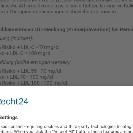
linische Atherosklerose bzw. einen erhöhten koronaren Kal
es in Therapieentscheidungen einbeziehen zu können.
medikamentösen LDL-Senkung (Primärprävention) bei Perso
ng (indiziert):
 Risiko + LDL-C > 70 mg/dl
ko + LDL-C > 100 mg/dl
ehlung (sollte erwogen werden):
 Risiko + LDL 55 –70 mg/dl
ko + LDL 70 –100 mg/dl
Risiko + LDL 100 –190 mg/dl
Risiko + LDL 116 –190 mg/dl
re prominent positioniert
tigt die Studie CLEAR OUTCOMES [3].
ntoleranz wird alternativ eine Non-Statin-Therapie mit kardi
fohlen (IA), der ATP-Citrat-Lyase-Hemmer Bempedoinsäure s