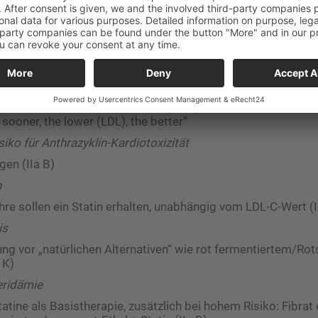
iel zu erreichen (IB).
tuationen
onarsyndrom
fort im Krankenhaus intensivieren (IC)
ochdosiertem Statin + Ezetimib (IIa B)
 sooner, the lower (LDL), the better“
iko für Anthrazyklin-Kardiotoxizität
gen (IIa B)
n
ahre sollen ein Statin erhalten, unabhängig vom LDL-C-Wert (
is
ng vor „natürlichen Alternativen“ wie rot fermentiertem/Ro
 K)
eridämie
tatine als Basistherapie, zusätzlich bei hohem Risiko: Fibra