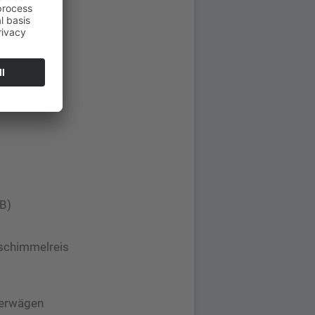
IB)
tschimmelreis
t erwägen