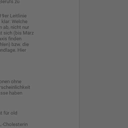
Berufs zu
9er Leitlinie
 klar: Welche
 ab, nicht nur
t sich (bis März
xis finden
hlen) bzw. die
ndlage. Hier
sonen ohne
scheinlichkeit
nisse haben
 für old
L-Cholesterin