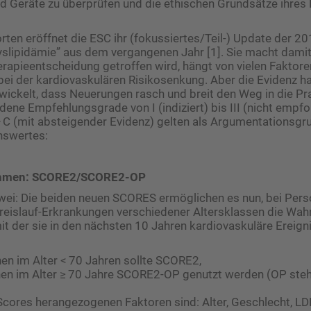
 Geräte zu überprüfen und die ethischen Grundsätze ihres 
ten eröffnet die ESC ihr (fokussiertes/Teil-) Update der 201
lipidämie” aus dem vergangenen Jahr [1]. Sie macht damit
rapieentscheidung getroffen wird, hängt von vielen Faktoren
bei der kardiovaskulären Risikosenkung. Aber die Evidenz ha
wickelt, dass Neuerungen rasch und breit den Weg in die Pra
edene Empfehlungsgrade von I (indiziert) bis III (nicht empfo
C (mit absteigender Evidenz) gelten als Argumentationsgru
swertes:
ithmen: SCORE2/SCORE2-OP
wei: Die beiden neuen SCORES ermöglichen es nun, bei Per
eislauf-Erkrankungen verschiedener Altersklassen die Wahr
it der sie in den nächsten 10 Jahren kardiovaskuläre Ereig
en im Alter < 70 Jahren sollte SCORE2,
en im Alter ≥ 70 Jahre SCORE2-OP ­genutzt werden (OP steht
 Scores herangezogenen Faktoren sind: Alter, Geschlecht, LD