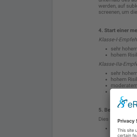
werden, auf subk
screenen, um di
4. Start einer 
Klasse-I-Empfehlu
sehr hohem
hohem Risi
Klasse-IIa-Empf
sehr hohem
hohem Risi
moderatem 
niedrigem 
5. Bempedoinsäu
Dies berücksich
Bei Statini
Nutzen emp