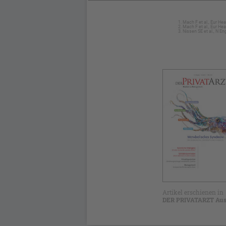
Mach F et al., Eur He
Mach F et al., Eur He
Nissen SE et al., N 
Artikel erschienen in
DER PRIVATARZT Aus