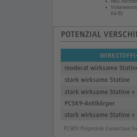
neu: hochdo
Volanesorse
IIa B)