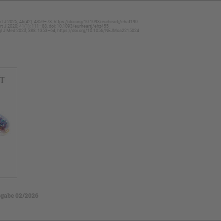
art J 2025; 46(42): 4359–78, https://doi.org/10.1093/eurheartj/ehaf190
art J 2020; 41(1): 111–88, doi: 10.1093/eurheartj/ehz455
Engl J Med 2023; 388: 1353–64, https://doi.org/10.1056/NEJMoa2215024
gabe 02/2026