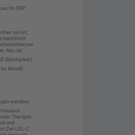
use, hs-CRP
öher sie ist,
ben bestimmt
Arteriosklerose
. Neu ist:
dl (Biomarker).
es aktuell,
wogen werden)
Kreislauf-
ender Therapie
are und
ein Ziel-LDL-C
auch erwogen