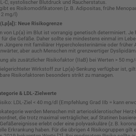
L-C, systolischer Blutdruck und Raucherstatus.
ibt es Risikomodifikatoren (z. B. Adipositas, frühe Menopa
 2 mg/l)
 (Lp[a]): Neue Risikogrenze
 von Lp(a) im Blut ist vorrangig genetisch determiniert. Je h
 für die Gefäße. Daher sollte sie mindestens einmal im Le
m Jüngere mit familiärer Hypercholesterinämie oder früher ­
nwärter, aber auch Menschen mit grenzwertiger Dyslipidämie
ung als zusätzlicher Risikofaktor (IIaB) bei Werten > 50 mg/
ielgerichteter Wirkstoff zur Lp(a)-Senkung verfügbar ist, gilt 
bare Risikofaktoren besonders strikt zu managen.
ategorie & LDL-Zielwerte
isiko: LDL-Ziel < 40 mg/dl (Empfehlung Grad IIb = kann er
kokategorie werden Menschen mit arteriosklerotischer Herz-
ordnet, die trotz maximal verträglicher, auf Statinen basier
efäßereignisse erlebt oder eine polyvaskuläre (z. B. koron
elle Erkrankung haben. Für die übrigen 4 Risikogruppen gilt 
us 2019 bekannten Werts [2]. Bei moderatem Risiko sollte 