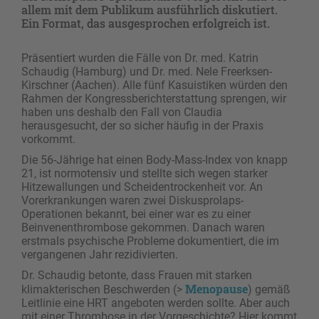
allem mit dem Publikum ausführlich diskutiert.
Ein Format, das ausgesprochen erfolgreich ist.
Präsentiert wurden die Fälle von Dr. med. Katrin
Schaudig (Hamburg) und Dr. med. Nele Freerksen-
Kirschner (Aachen). Alle fünf Kasuistiken würden den
Rahmen der Kongressberichterstattung sprengen, wir
haben uns deshalb den Fall von Claudia
herausgesucht, der so sicher häufig in der Praxis
vorkommt.
Die 56-Jährige hat einen Body-Mass-Index von knapp
21, ist ­normotensiv und stellte sich wegen starker
Hitzewallungen und Scheidentrockenheit vor. An
Vorerkrankungen waren zwei Diskusprolaps-
Operationen bekannt, bei einer war es zu einer
Beinvenenthrombose gekommen. Danach waren
erstmals psychische Probleme dokumentiert, die im
vergangenen Jahr rezidivierten.
Dr. Schaudig betonte, dass Frauen mit starken
Menopause
klimakterischen Beschwerden (>
) gemäß
Leitlinie eine HRT angeboten werden sollte. Aber auch
mit einer Thrombose in der Vorgeschichte? Hier kommt