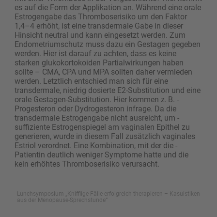
es auf die Form der Applikation an. Während eine orale
­Estrogengabe das Thromboserisiko um den Faktor
1,4–4 erhöht, ist eine transdermale Gabe in dieser
Hinsicht neutral und kann eingesetzt werden. Zum
Endometriumschutz muss dazu ein Gestagen gegeben
werden. Hier ist darauf zu achten, dass es keine
starken glukokortokoiden Partialwirkungen haben
sollte – CMA, CPA und MPA sollten daher vermieden
werden. Letztlich entschied man sich für eine
transdermale, niedrig dosierte E2-Substitution und eine
orale Gestagen-Substitution. Hier kommen z. B. ­
Progesteron oder Dydrogesteron infrage. Da die
transdermale Estrogengabe nicht ausreicht, um ­
suffiziente Estrogenspiegel am vaginalen Epithel zu
generieren, wurde in diesem Fall zusätzlich vaginales
Estriol verordnet. Eine Kombination, mit der die ­
Patientin deutlich weniger Symptome hatte und die
kein erhöhtes Thromboserisiko verursacht.
Lunchsymposium „Knifflige Fälle erfolgreich therapieren – ­Kasuistiken
aus der Menopause-Sprechstunde“