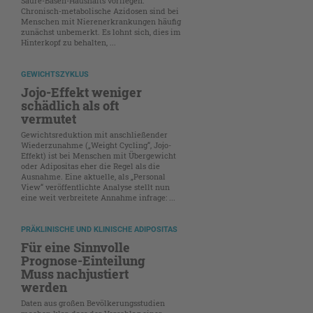
Säure-Basen-Haushalts vorliegen.
Chronisch-metabolische Azidosen sind bei
Menschen mit Nierenerkrankungen häufig
zunächst unbemerkt. Es lohnt sich, dies im
Hinterkopf zu behalten, ...
GEWICHTSZYKLUS
Jojo-Effekt weniger
schädlich als oft
vermutet
Gewichtsreduktion mit anschließender
Wiederzunahme („Weight Cycling“, Jojo-
Effekt) ist bei Menschen mit Übergewicht
oder Adipositas eher die Regel als die
Ausnahme. Eine aktuelle, als „Personal
View“ veröffentlichte Analyse stellt nun
eine weit verbreitete Annahme infrage: ...
PRÄKLINISCHE UND KLINISCHE ADIPOSITAS
Für eine Sinnvolle
Prognose-Einteilung
Muss nachjustiert
werden
Daten aus großen Bevölkerungsstudien