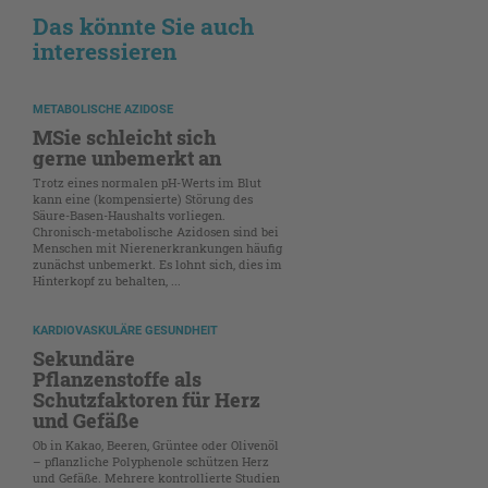
Das könnte Sie auch
interessieren
METABOLISCHE AZIDOSE
MSie schleicht sich
gerne unbemerkt an
Trotz eines normalen pH-Werts im Blut
kann eine (kompensierte) Störung des
Säure-Basen-Haushalts vorliegen.
Chronisch-metabolische Azidosen sind bei
Menschen mit Nierenerkrankungen häufig
zunächst unbemerkt. Es lohnt sich, dies im
Hinterkopf zu behalten, ...
KARDIOVASKULÄRE GESUNDHEIT
Sekundäre
Pflanzenstoffe als
Schutzfaktoren für Herz
und Gefäße
Ob in Kakao, Beeren, Grüntee oder Olivenöl
– pflanzliche Polyphenole schützen Herz
und Gefäße. Mehrere kontrollierte Studien