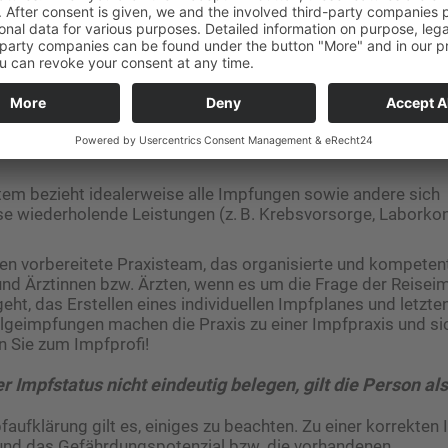
em bezieht idealerweise alle Impfungen sowie andere sich
 wiederholende Leistungen (z. B. Krebsvorsorge, Laborkont
n vorbereitete Praxisteam, das organisierte und kompeten
nd Ärztinnen bzw. Ärzten, wenn es um die Frage der Reisei
eht, das Erstellen eines individuellen Impfplanes und letzten
lgeimpfungen machen die Praxis zu einer Impfpraxis und si
 Sie zum Impfprofi!
er Impfstatus nicht eindeutig belegen, gilt die Person al
faufklärung gilt es, einiges zu beachten. Zu einer korrekten
 und das Gefährdungspotenzial bzw. die vorhandenen