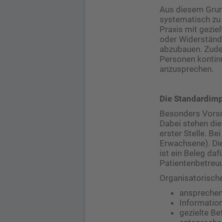
Aus diesem Grund
systematisch zu
Praxis mit gezie
oder Widerständ
abzubauen. Zude
Personen kontinui
anzusprechen.
Die Standardim
Besonders Vorso
Dabei stehen die
erster Stelle. B
Erwachsene). Di
ist ein Beleg daf
Patientenbetreu
Organisatorische
ansprechen
Information
gezielte Be