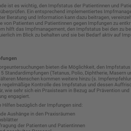
e ist es wichtig, den Impfstatus der Patientinnen und Patie
 überprüfen. Ein entsprechend implementiertes Impfmanage
lter Beratung und Information kann dazu beitragen, vereinze
e von Patienten und Patientinnen gegen Impfungen zu entkr
m hilft das Impfmanagement, den Impfstatus bei den zu b
erlich im Blick zu behalten und sie bei ­Bedarf aktiv auf Im
pfungen
rgeuntersuchungen bieten die Möglichkeit, den Impfstatus 
 5 Standardimpfungen (Tetanus, Polio, Diphtherie, Masern u
ei älteren Menschen kommen weitere hinzu (s. Impfempfehl
e regelmäßige Kontrolle des Impfstatus und dessen Auffris
ür, wie sehr sich ein Praxisteam in Bezug auf Prävention und
ung engagiert.
 Hilfen bezüglich der Impfungen sind:
de Aushänge in den Praxisräumen
sblätter
fragung der Patienten und Patientinnen