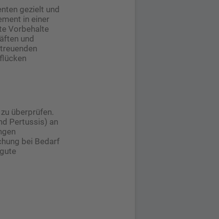
nten gezielt und
ment in einer
lte Vorbehalte
äften und
etreuenden
pflücken
zu überprüfen.
nd Pertussis) an
ungen
chung bei Bedarf
 gute