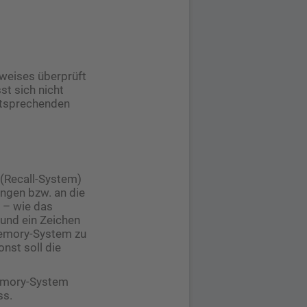
weises überprüft
st sich nicht
entsprechenden
(Recall-System)
ngen bzw. an die
t – wie das
und ein Zeichen
 Memory-System zu
nst soll die
Memory-System
ss.