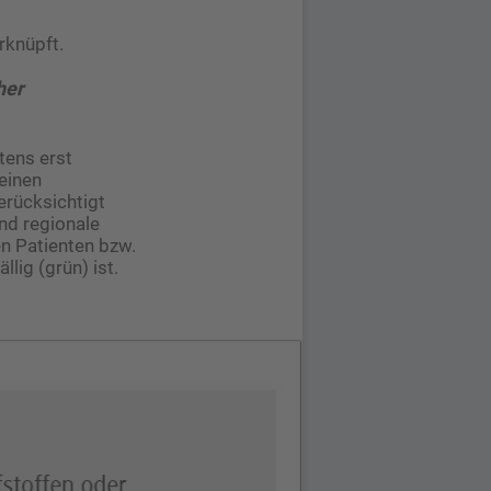
rknüpft.
her
tens erst
einen
berücksichtigt
nd regionale
n Patienten bzw.
llig (grün) ist.