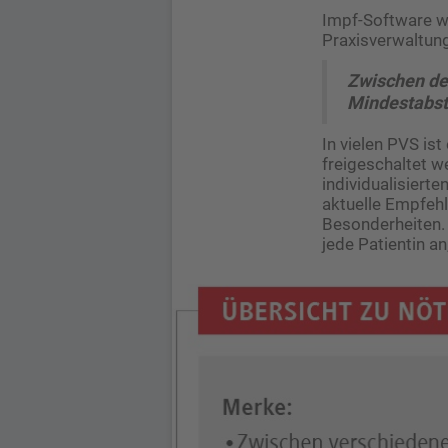
Impf-Software wi
Praxisverwaltun
Zwischen der
Mindestabst
In vielen PVS is
freigeschaltet w
individualisierte
aktuelle Empfeh
Besonderheiten.
jede Patientin an,