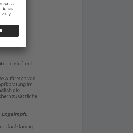
rolle etc.) mit
te Auftreten von
mpfberatung im
dlich die
chern zusätzliche
s ungeimpft.
 Impfaufklärung