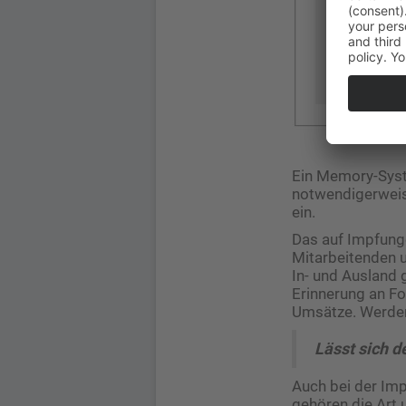
Ein Memory-Syst
notwendigerweise
ein.
Das auf Impfunge
Mitarbeitenden u
In- und Ausland g
Erinnerung an Fo
Umsätze. Werden
Lässt sich d
Auch bei der Imp
gehören die Art