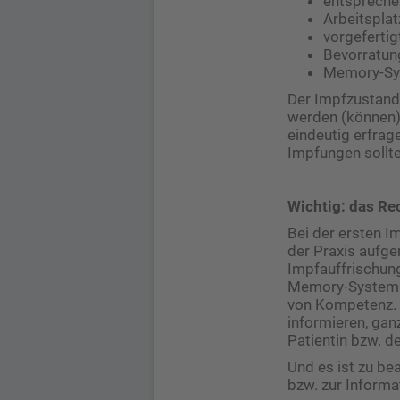
entspreche
Arbeitspla
vorgeferti
Bevorratun
Memory-S
Der Impfzustand
werden (können). 
eindeutig erfrage
Impfungen sollte
Wichtig: das Re
Bei der ersten 
der ­Praxis aufg
Impfauffrischung
Memory-System i
von Kompetenz. S
informieren, gan
Patientin bzw. d
Und es ist zu b
bzw. zur Informa