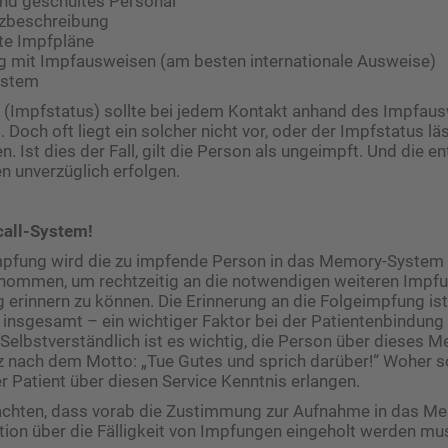
nd geschultes Personal
tzbeschreibung
gte Impfpläne
g mit Impfausweisen (am besten internationale Ausweise)
ystem
 (Impfstatus) sollte bei jedem Kontakt anhand des Impfaus
Doch oft liegt ein solcher nicht vor, oder der Impfstatus läs
n. Ist dies der Fall, gilt die Person als ungeimpft. Und die 
n unverzüglich erfolgen.
call-System!
Impfung wird die zu impfende Person in das Memory-System 
enommen, um rechtzeitig an die notwendigen weiteren Impfu
 erinnern zu können. Die Erinnerung an die Folgeimpfung is
nsgesamt – ein wichtiger Faktor bei der Patientenbindung 
elbstverständlich ist es wichtig, die Person über dieses
z nach dem Motto: „Tue Gutes und sprich darüber!“ Woher so
er Patient über diesen Service Kenntnis erlangen.
eachten, dass vorab die Zustimmung zur Aufnahme in das 
tion über die Fälligkeit von Impfungen eingeholt werden mu