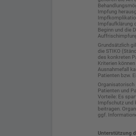
Behandlungsmögli
Impfung herausg
Impfkomplikatio
Impfaufklärung 
Beginn und die 
Auffrischimpfung
Grundsätzlich gi
die STIKO (Ständ
des konkreten Pa
Kriterien können
Ausnahmefall kan
Patienten bzw. E
Organisatorisch 
Patienten und Pa
Vorteile: Es spar
Impfschutz und 
beitragen. Organ
ggf. Information
Unterstützung d