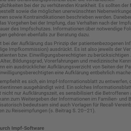
chkeiten bei der zu verhütenden Krankheit. Es sollten der
estellt sowie die möglichen unerwünschten Nebenwirkung
nen sowie Kontraindikationen beschrieben werden. Danebe
das Vorgehen bei der Impfung, das Verhalten nach der Imp
Dauer des Impfschutzes. Informationen über notwendige Fol
en gehören ebenfalls zur Beratung dazu.
lt bei der Aufklärung das Prinzip der patienten­bezogenen In
ige Impfkommission) ausdrückt. Es ist also jeweils der Ver
tienten bzw. Einwilligungs­berechtigten zu berücksichtigen
 Alter, Bildungsgrad, Vorer­fahrungen und medizinische Kenn
n ein ausdrücklicher Aufklärungs­verzicht von Seiten der Pa
inwilligungs­berechtigten eine Aufklärung entbehrlich mache
empfiehlt es sich, ein Impf-Informationsblatt zu entwerfen,
tientinnen ausgehändigt wird. Ein solches Informationsblat
t nicht nur Aufklärungszeit, es sensibilisiert die Betroffenen
kann zum Weitergeben der Informationen im Familien- und 
isatorisch bedeutsam sind auch Vorlagen für Recall-Verei
en zu Reise­impfungen (s. Beitrag S. 20–21).
urch Impf-Software