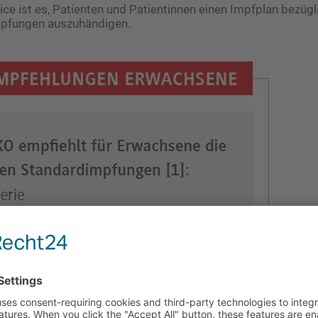
vice ist es, Patienten und Patientinnen einen Impfplan bezügl
pfungen auszuhändigen.