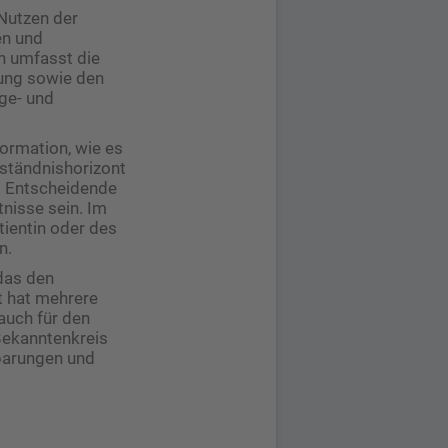
 Nutzen der
en und
n umfasst die
fung sowie den
ge- und
formation, wie es
ständnis­horizont
 . Entscheidende
tnisse sein. Im
tientin oder des
n.
 das den
t hat mehrere
 auch für den
Bekanntenkreis
nbarungen und