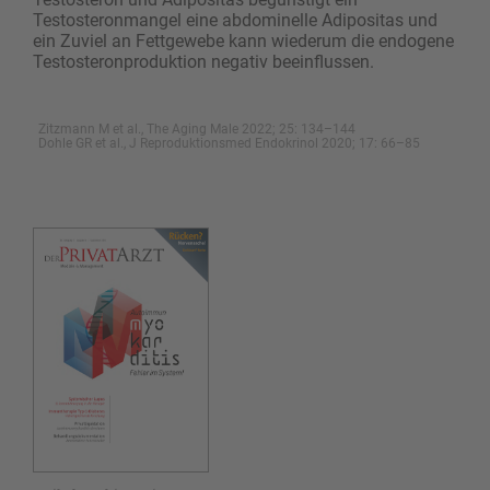
Testosteronmangel eine abdominelle Adipositas und
ein Zuviel an Fettgewebe kann wiederum die endogene
Testosteronproduktion negativ beeinflussen.
Zitzmann M et al., The Aging Male 2022; 25: 134–144
Dohle GR et al., J Reproduktionsmed Endokrinol 2020; 17: 66–85