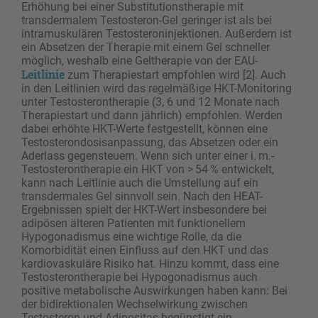
Erhöhung bei einer Substitutionstherapie mit
transdermalem Testosteron-Gel geringer ist als bei
intramuskulären Testosteroninjektionen. Außerdem ist
ein Absetzen der Therapie mit einem Gel schneller
möglich, weshalb eine Geltherapie von der EAU-
Leitlinie
zum Therapiestart empfohlen wird [2]. Auch
in den Leitlinien wird das regel­mäßige HKT-Monitoring
unter Testosterontherapie (3, 6 und 12 Monate nach
Therapiestart und dann jährlich) empfohlen. Werden
dabei erhöhte HKT-Werte festgestellt, können eine
Testosterondosisanpassung, das Absetzen oder ein
Aderlass gegensteuern. Wenn sich unter einer i. m.-
Testos­­terontherapie ein HKT von > 54 % entwickelt,
kann nach Leitlinie auch die Umstellung auf ein
transdermales Gel sinnvoll sein. Nach den HEAT-
Ergebnissen spielt der HKT-Wert insbesondere bei
adipösen älteren Patienten mit funktionellem
Hypogonadismus eine wichtige Rolle, da die
Komorbidität einen Einfluss auf den HKT und das
kardiovaskuläre Risiko hat. Hinzu kommt, dass eine
Testosterontherapie bei Hypogonadismus auch
positive metabolische Auswirkungen haben kann: Bei
der bidirektionalen Wechselwirkung zwischen
Testosteron und Adipositas begünstigt ein