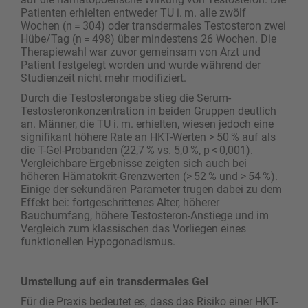
Patienten erhielten entweder TU i. m. alle zwölf
Wochen (n = 304) oder transdermales Testosteron zwei
Hübe/Tag (n = 498) über mindestens 26 Wochen. Die
Therapiewahl war zuvor gemeinsam von Arzt und
Patient festgelegt worden und wurde während der
Studienzeit nicht mehr modifiziert.
Durch die Testosterongabe stieg die Serum-
Testosteronkonzentration in beiden Gruppen deutlich
an. Männer, die TU i. m. erhielten, wiesen jedoch eine
signifikant höhere Rate an HKT-Werten > 50 % auf als
die T-Gel-Probanden (22,7 % vs. 5,0 %, p < 0,001).
Vergleichbare Ergebnisse zeigten sich auch bei
höheren Hämatokrit-Grenzwerten (> 52 % und > 54 %).
Einige der sekun­dären Parameter trugen dabei zu dem
Effekt bei: fortgeschrittenes Alter, höherer
Bauchumfang, höhere Testosteron-Anstiege und im
Vergleich zum klassischen das Vorliegen eines
funktionellen Hypogonadismus.
Umstellung auf ein transdermales Gel
Für die Praxis bedeutet es, dass das Risiko einer HKT-