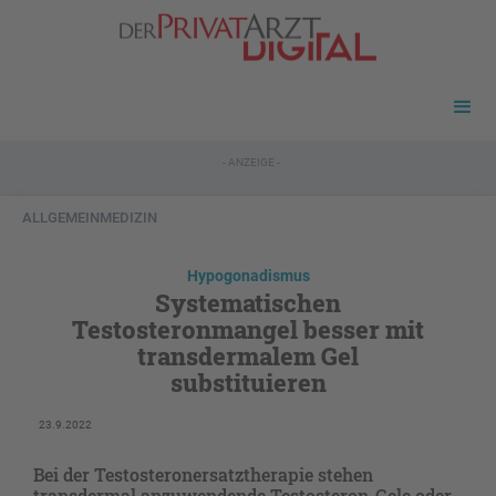
- ANZEIGE -
ALLGEMEINMEDIZIN
Hypogonadismus
Systematischen
Testosteronmangel besser mit
transdermalem Gel
substituieren
23.9.2022
Bei der Testosteronersatztherapie stehen
transdermal anzuwendende Testosteron-Gele oder