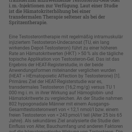
i. m.-Injektionen zur Verfügung. Laut einer Studie
ist die Hämatokrit­erhöhung bei einer
transdermalen Therapie seltener als bei der
Spritzentherapie.
Eine Testosterontherapie mit regelmäßig intramuskulär
injiziertem Testosteron-Undecanoat (TU, ein lang
wirkendes Depot-Testosteron) führt zu einer höheren
Rate an Hämatokritwerten (HKT) > 50 % als die tägliche
topische Applikation von Testosteron-Gel. Das ist das
Ergebnis der HEAT-Registerstudie, in der beide
Anwendungsformen miteinander verglichen wurden
(HEAT = HEmatopoietic Affection by Testosterone) [1].
Primäres Ziel der HEAT-Registerstudie war es,
transdermales Testosteron (16,2 mg/g) versus TU 1
000 mg i. m. in ihrer Wirkung auf Hämoglobin- und
Hämatokritwerte zu vergleichen. An der Studie nahmen
802 hypogonadale Männer mit einem Ausgangs-
Gesamttestosteronwert von < 12,1 nmol/l bzw. einem
freien Testosteron von < 243 pmol/l teil (Alter 25 bis 65
Jahre). Als sekundäres Ziel analysierte die Studie den
Einfluss von Alter, Bauchumfang und anderen Faktoren
auf die hämatopoetische Wirkung von Testosteron. Die