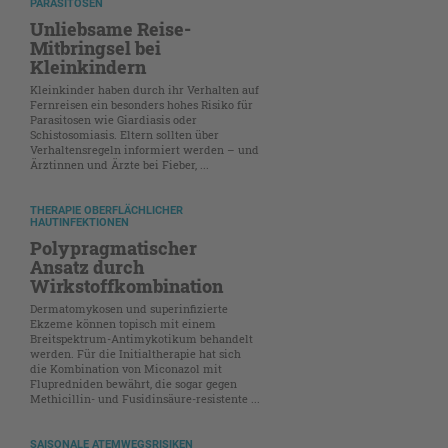
PARASITOSEN
Unliebsame Reise-
Mitbringsel bei
Kleinkindern
Kleinkinder haben durch ihr Verhalten auf
Fernreisen ein besonders hohes Risiko für
Parasitosen wie Giardiasis oder
Schistosomiasis. Eltern sollten über
Verhaltensregeln informiert werden – und
Ärztinnen und Ärzte bei Fieber, ...
THERAPIE OBERFLÄCHLICHER
HAUTINFEKTIONEN
Polypragmatischer
Ansatz durch
Wirkstoffkombination
Dermatomykosen und superinfizierte
Ekzeme können topisch mit einem
Breitspektrum-Antimykotikum behandelt
werden. Für die Initialtherapie hat sich
die Kombination von Miconazol mit
Flupredniden bewährt, die sogar gegen
Methicillin- und Fusidinsäure-resistente ...
SAISONALE ATEMWEGSRISIKEN