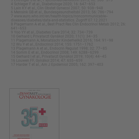
3 Entringer S et al., Psychoneuroendocrin 2015; 62: 366–375
4 Schleger F et al., Diabetologe 2020; 16: 647–653
5 Lain KY et al., Clin Obstet Gynecol 2007; 50: 938–948
6 Mensink GB et al., Bundesgesundheitsbl 2013; 56: 786–794
7 www.euro.who.int/en/health-topics/noncommunicable-­
diseases/diabetes/data-and-statistics. Zugriff 07.12.2021
8 Plagemann A et al., Best Pract Res Clin Endocrinol Metab 2012; 26:
641–653
9 Yoo YY et al., Diabetes Care 2014; 32: 734–739
10 Gerhard I, Privatarzt Gynäkol 2020; 11(1): 34–35
11 Plagemann A, Monatsschr Kinderheilkd 2016; 164: 91–98
12 Wu Y et al., Endocrinol 2014; 155: 1751–1762
13 Plagemann A et al., Endocrin Regulat 1998; 32: 77–85
14 Somm E et al., Endocrinol 2008; 149: 6288–6299
15 Gerhard I et al., Privatarzt Gynäkol 2019; 10(4): 44–45
16 Louwen FF, Gynäkol 2014; 47: 655–659
17 Harder T et al., Am J Epidemiol 2005; 162: 397–403