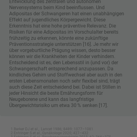
Entwicklung des zentralen und autonomen
Nervensystems beim Kind beeinflussen. Und
Adipositas der Schwangeren hat einen unabhängigen
Effekt auf jugendliches Körpergewicht. Diese
Erkenntnis hat eine hohe präventive Relevanz. Die
Risiken für eine Adipositas im Vorschulalter bereits
frühzeitig zu erkennen, könnte eine zukünftige
Präventionsstrategie unterstützen [16]. Je mehr wir
über vorgeburtliche Prägung wissen, desto besser
können wir die Krankheiten der Kinder verhindern.
Entscheidend ist es, den Lebensstil in (und vor) der
Schwangerschaft entsprechend anzupassen. Da
kindliches Gehirn und Stoffwechsel aber auch in den
ersten Lebensmonaten noch sehr flexibel sind, trägt
auch diese Zeit entscheidend bei. Dabei ist Stillen in
jeder Hinsicht die beste Ernährungsform für
Neugeborene und kann das langfristige
Übergewichtsrisiko um etwa 30 % senken [17].
1 Barker DJ et al., Lancet 1986; 8489: 1077–1081
2 Entringer S et al., Gynäkologe 2020; 427–432