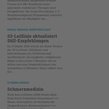
vasomotorischen Symptomen eröffnet
Frauen mit HR+ Brustkrebs unter
adjuvanter endokriner Therapie neue
Perspektiven. Der duale Neurokinin-1/-3
Rezeptorantagonist Elinzanetant reduziert
signifikant die Häufigkeit von ...
FINALE VERSION VERÖFFENTLICHT
S3-Leitlinie aktualisiert
Still-Empfehlungen
Im Frühjahr 2026 wurde die finale Version
der S3-Leitlinie „Stilldauer und
Interventionen zur Stillförderung“
veröffentlicht. Sie empfiehlt, reifgeborene
Babys in den ersten 6 Monaten voll zu
stillen und eine Gesamtstilldauer von
mindestens 12 Monaten. Damit nähert sich
die ...
STUDIEN-UPDATE
Schmerzmedizin
Wohl kein erhöhtes ADHS-Risiko beim
Kind durch Pränatales Paracetamol +++
Besser Amitriptylin als Duloxetin bei
Unspezifischem Rückenschmerz? +++