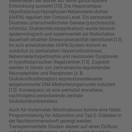
Seelenleben der Mutter auf seine ganze spätere
Entwicklung auswirkt [10]. Die Hippocampus-
Hypothalamus-Hypophysen-Nebennieren-Achse
(HHPA) reguliert den Cortisol-Level. Ein perinataler
Disstress unterschiedlichster Genese (psychosozial,
infektiös, Glukokortikoidapplikation) wurde klinisch-
epidemiologisch und experimentell als Risikofaktor
dauerhaft erhöhter Stressvulnerabilität identifiziert [12].
Im sich entwickelnden HHPA-System kommt es
zunächst zu perinatalem Hypercortisolismus,
Nebennierenhypertrophie und neuronalen Dysplasien
in hypothalamischen Regelzentren [13]. Zugleich
werden in Genen von zentralnervös-regulierenden
Neuropeptiden und Rezeptoren (z. B.
Glukokortikoidrezeptor) expressionsrelevante
epigenomische DNA-Methylierungsmuster induziert
[12]. Konsequenz ist eine perinatal erworbene,
nachfolgend persistierende zentrale
Glukokortikoidresistenz.
Auch für maternalen Nikotinabusus konnte eine fetale
Programmierung für Adipositas und Typ-2- Diabetes in
der Nachkommenschaft gezeigt werden.
Tierexperimentelle Studien deuten auf einen Einfluss