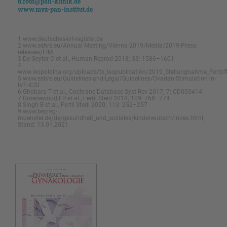
d.foth@pan-klinik.de
www.mvz-pan-institut.de
1 www.deutsches-ivf-register.de
2 www.eshre.eu/Annual-Meeting/Vienna-2019/Media/2019-Press-
releases/EIM
3 De Geyter C et al., Human Reprod 2018; 33: 1586–1601
4
www.leopoldina.org/uploads/tx_leopublication/2019_Stellungnahme_Fortp
5 www.eshre.eu/Guidelines-and-Legal/Guidelines/Ovarian-Stimulation-in-
IVF-ICSI
6 Ghobara T et al., Cochrane Database Syst Rev 2017; 7: CD003414
7 Groenewoud ER et al., Fertil Steril 2018; 109: 768–774
8 Singh B et al., Fertil Steril 2020; 113: 252–257
9 www.bezreg-
muenster.de/de/gesundheit_und_soziales/kinderwunsch/index.html,
Stand: 13.01.2021