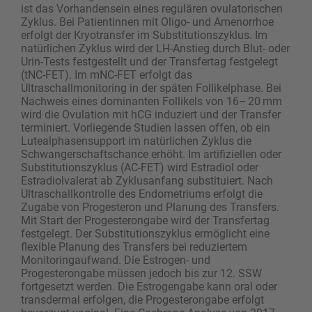
ist das Vorhandensein eines regulären ovulatorischen
Zyklus. Bei Patientinnen mit Oligo- und Amenorrhoe
erfolgt der Kryotransfer im Substitutionszyklus. Im
natürlichen Zyklus wird der LH-Anstieg durch Blut- oder
Urin-Tests festgestellt und der Transfertag festgelegt
(tNC-FET). Im mNC-FET erfolgt das
Ultraschallmonitoring in der späten Follikelphase. Bei
Nachweis eines dominanten Follikels von 16– 20 mm
wird die Ovulation mit hCG induziert und der Transfer
terminiert. Vorliegende Studien lassen offen, ob ein
Lutealphasensupport im natürlichen Zyklus die
Schwangerschaftschance erhöht. Im artifiziellen oder
Substitutionszyklus (AC-FET) wird Estradiol oder
Estradiolvalerat ab Zyklusanfang substituiert. Nach
Ultraschallkontrolle des Endometriums erfolgt die
Zugabe von Progesteron und Planung des Transfers.
Mit Start der Progesterongabe wird der Transfertag
festgelegt. Der Substitutionszyklus ermöglicht eine
flexible Planung des Transfers bei reduziertem
Monitoringaufwand. Die Estrogen- und
Progesterongabe müssen jedoch bis zur 12. SSW
fortgesetzt werden. Die Estrogengabe kann oral oder
transdermal erfolgen, die Progesterongabe erfolgt