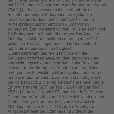
die Schwangerschaftsrate pro Embryotransfer stabil
bei 32,2 % und die Geburtenrate pro Embryotransfer bei
23,6 % [1]. Positiv zu werten ist die Abnahme der
Anzahl transferierter Embryonen pro Zyklus: im
Frischzyklus wurden durchschnittlich 1,7 und im
Auftauzyklus durchschnittlich 1,6 Embryonen
transferiert. Zum Vergleich wurden im Jahre 1997 noch
2,6 Embryonen im Schnitt übertragen. Der Anteil an
Mehrlingen ist in Deutschland erstmalig unter 20 %
gesunken. Die Zwillingsraten sind in Deutschland
höher als im europäischen Vergleich.
Qualitätskriterium der ART ist nicht allein die
Schwangerschaftschance, sondern die Vermeidung
von Mehrlingsschwangerschaften. In der Praxis hat
sich die Durchführung des Transfers am Tag 5 der
embryonalen Entwicklung (Blastozystenstadium) mit
höherer Implantationsrate zunehmend durchgesetzt.
Bei IVF beträgt z. B. die Implantationsrate beim Single
Em­bryo Transfer (SET) an Tag 3 20,4 % und an Tag 5
35,5 % [1] (Abb. 1). Nach SET konnte für IVF/ICSI eine
Geburtenrate/Transfer von 26,9 % erzielt werden, nach
Double Embryo Transfer (DET) von 30,5 % bei einer
Mehrlingsrate von 28,3 % [1] (Abb. 2). Wichtigste
Aufgabe betreuender Ärztinnen und Ärzte ist die