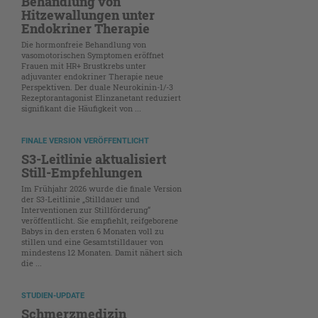
Behandlung von
Hitzewallungen unter
Endokriner Therapie
Die hormonfreie Behandlung von
vasomotorischen Symptomen eröffnet
Frauen mit HR+ Brustkrebs unter
adjuvanter endokriner Therapie neue
Perspektiven. Der duale Neurokinin-1/-3
Rezeptorantagonist Elinzanetant reduziert
signifikant die Häufigkeit von ...
FINALE VERSION VERÖFFENTLICHT
S3-Leitlinie aktualisiert
Still-Empfehlungen
Im Frühjahr 2026 wurde die finale Version
der S3-Leitlinie „Stilldauer und
Interventionen zur Stillförderung“
veröffentlicht. Sie empfiehlt, reifgeborene
Babys in den ersten 6 Monaten voll zu
stillen und eine Gesamtstilldauer von
mindestens 12 Monaten. Damit nähert sich
die ...
STUDIEN-UPDATE
Schmerzmedizin