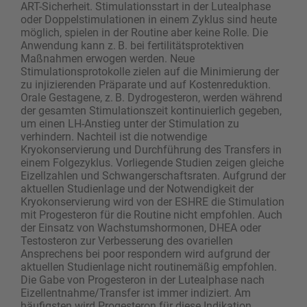
ART-Sicherheit. Stimulationsstart in der Lutealphase
oder Doppelstimulationen in einem Zyklus sind heute
möglich, spielen in der Routine aber keine Rolle. Die
Anwendung kann z. B. bei fertilitätsprotektiven
Maßnahmen erwogen werden. Neue
Stimulationsprotokolle zielen auf die Minimierung der
zu injizierenden Präparate und auf Kostenreduktion.
Orale Gestagene, z. B. Dydrogesteron, werden während
der gesamten Stimulationszeit kontinuierlich gegeben,
um einen LH-Anstieg unter der Stimulation zu
verhindern. Nachteil ist die notwendige
Kryokonservierung und Durchführung des Transfers in
einem Folgezyklus. Vorliegende Studien zeigen gleiche
Eizellzahlen und Schwangerschaftsraten. Aufgrund der
aktuellen Studienlage und der Notwendigkeit der
Kryokonservierung wird von der ESHRE die Stimulation
mit Progesteron für die Routine nicht empfohlen. Auch
der Einsatz von Wachstumshormonen, DHEA oder
Testosteron zur Verbesserung des ovariellen
Ansprechens bei poor respondern wird aufgrund der
aktuellen Studienlage nicht routinemäßig empfohlen.
Die Gabe von Progesteron in der Lutealphase nach
Eizellentnahme/Transfer ist immer indiziert. Am
häufigsten wird Progesteron für diese Indikation