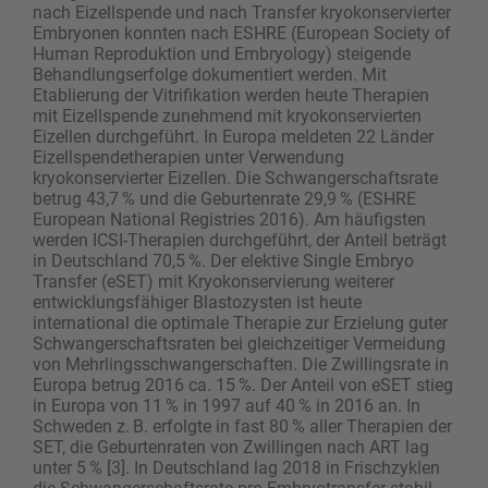
nach Eizellspende und nach Transfer kryokonservierter
Embryonen konnten nach ESHRE (European Society of
Human Reproduktion und Embryology) steigende
Behandlungserfolge dokumentiert werden. Mit
Etablierung der Vitrifikation werden heute Therapien
mit Eizellspende zunehmend mit kryokonservierten
Eizellen durchgeführt. In Europa meldeten 22 Länder
Eizellspendetherapien unter Verwendung
kryokonservierter Eizellen. Die Schwangerschaftsrate
betrug 43,7 % und die Geburtenrate 29,9 % (ESHRE
European National ­Registries 2016). Am häufigsten
werden ICSI-Therapien durchgeführt, der Anteil beträgt
in Deutschland 70,5 %. Der elektive Single Embryo
Transfer (eSET) mit Kryokonservierung weiterer
entwicklungsfähiger Blastozysten ist heute
international die optimale Therapie zur Erzielung guter
Schwangerschaftsraten bei gleichzeitiger Vermeidung
von Mehrlingsschwangerschaften. Die Zwillingsrate in
Europa betrug 2016 ca. 15 %. Der Anteil von eSET stieg
in Europa von 11 % in 1997 auf 40 % in 2016 an. In
Schweden z. B. erfolgte in fast 80 % aller Therapien der
SET, die Geburtenraten von Zwillingen nach ART lag
unter 5 % [3]. In Deutschland lag 2018 in Frischzyklen