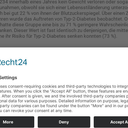
234 innerhalb eines Jahres kein Gewicht verloren oder soga
unahmen, obwohl sie sich einer Lebensstiländerung unterz
ch bei gut 22 % von ihnen der Blutzuckerspiegel. Über einen 
ahren wurde das Auftreten von Typ-2-Diabetes beobachtet. 
hatte diese Gruppe eine bis zu 71 % geringere Wahrscheinli
nken. Dieser Wert ist fast identisch zu denjenigen, die mitte
 ihr Risiko für Typ-2-Diabetes senken konnten (73 %).
als ausschlaggebender Faktor
ugenmerk der Analyse galt der Fettverteilung. So wurde da
l- und Subkutanfett. Viszeralfett setzt Botenstoffe frei, di
Hormonhaushalt stören, was zu einer Insulinresistenz führt
enhang mit Typ-2-Diabetes steht. Gerade diejenigen Studi
, deren Blutzuckerspiegel sich ohne Gewichtsabnahme wiede
 Lebensstilveränderung einen geringeren Anteil an Bauchfett
n Blutzuckerspiegel im Prädiabetesbereich verblieben.
cht mehr alleiniger Indikator
ellung eines normalen Nüchternblutzuckerspiegels ist das w
on Typ-2-Diabetes und nicht zwingend die Zahl auf der Körp