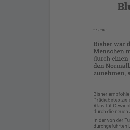
Bl
2.12.2025
Bisher war d
Menschen mit
durch einen 
den Normalbe
zunehmen, se
Bisher empfohle
Prädiabetes ziel
Aktivität Gewich
durch die neuen
In der von der T
durchgeführten L