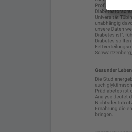
Prof. Dr. med. An
Diabetesforschu
Universität Tübi
unabhängig davon,
unsere Daten wei
Diabetes ist“, fü
Diabetes sollten
Fettverteilungsm
Schwartzenberg, 
Gesunder Lebens
Die Studienergeb
auch glykämische
Prädiabetes ist
Analyse deutet d
Nichtsdestotrot
Ernährung die en
bringen.
Pressemitteilung: Neuer Schlüss