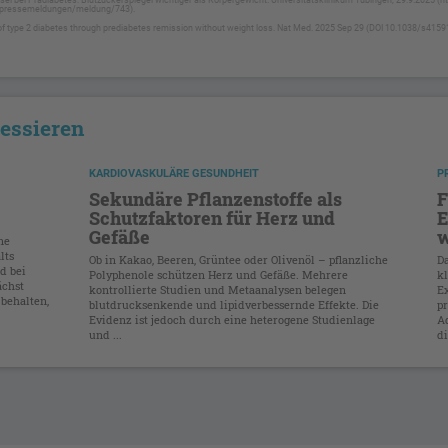
/pressemeldungen/meldung/743).
n of type 2 diabetes through prediabetes remission without weight loss. Nat Med. 2025 Sep 29 (DOI 10.1038/s4159
ressieren
KARDIOVASKULÄRE GESUNDHEIT
P
Sekundäre Pflanzenstoffe als
F
Schutzfaktoren für Herz und
E
Gefäße
w
ne
lts
Ob in Kakao, Beeren, Grüntee oder Olivenöl – pflanzliche
D
d bei
Polyphenole schützen Herz und Gefäße. Mehrere
kl
ächst
kontrollierte Studien und Metaanalysen belegen
E
 behalten,
blutdrucksenkende und lipidverbessernde Effekte. Die
p
Evidenz ist jedoch durch eine heterogene Studienlage
Ad
und ...
di