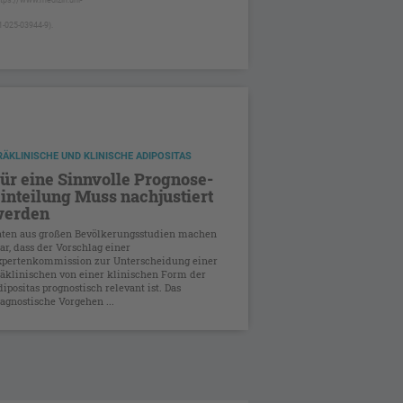
1-025-03944-9).
RÄKLINISCHE UND KLINISCHE ADIPOSITAS
ür eine Sinnvolle Prognose-
inteilung Muss nachjustiert
erden
aten aus großen Bevölkerungsstudien machen
ar, dass der Vorschlag einer
xpertenkommission zur Unterscheidung einer
räklinischen von einer klinischen Form der
ipositas prognostisch relevant ist. Das
agnostische Vorgehen ...