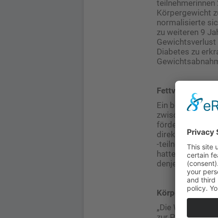
teilnehmerinnen 
Körpergewicht z
normalisierte si
zu weiteren 9 J
Gewichtsverlust 
Diabetes zu erkra
Gewichtsabnahme
Fettverteilung 
Ein besonderes A
zwischen Viszera
fördern und den 
direkten Zusamm
-teilnehmerinnen
hatten durch die
denjenigen, dere
Körpergewicht ni
„Die Wiederherst
zur Prävention v