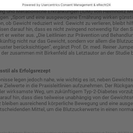
dreas Birkenfeld, Studienleiter und Direktor des Instituts für
ng und Metabolische Erkrankungen (IDM) von Helmholtz Mu
ngen. „Sport und eine ausgewogene Ernährung wirken günstig
 ob Gewicht reduziert wird. Gewicht zu verlieren, bleibt hilf
sen darauf hin, dass es nicht zwingend notwendig für den S
hrt er weiter aus. „Die Leitlinien zur Prävention und Behandlu
 künftig nicht nur das Gewicht, sondern vor allem die Blutzu
uster berücksichtigen“, ergänzt Prof. Dr. med. Reiner Jumpe
der zusammen mit Birkenfeld als Letztautor an der Studie be
stil als Erfolgsrezept
nisse legen jedoch nahe, wie wichtig es ist, neben Gewicht
 Zielwerte in die Praxisleitlinien aufzunehmen. Der Rückga
 der wirksamste Weg, um zukünftigem Typ-2-Diabetes vorzub
arauf hin, dass dies teilweise unabhängig von der Gewichtsr
z bleiben ausreichend körperliche Bewegung und eine aus
tscheidenden Mittel, um die Blutzuckerwerte in einen norma
el bei Prädiabetes: Blutzuckerspiegel wichtiger als Körpergewicht. Universitätsklinikum Tübingen, 29.9.2025 (h