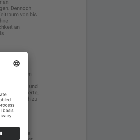
r an
ogen. Dennoch
Zeitraum von bis
Ohne
chkeit an
ls
s Verhältnis
e Entzündungen
 und so im
enteilnehmer und
r normalisierte,
 im Vergleich zu
ichtigste Ziel
erwaage“, sagt