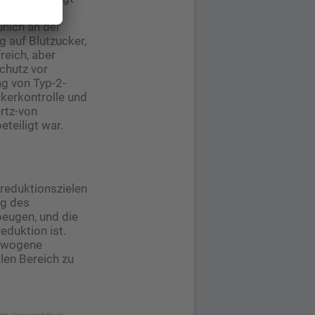
nich an der
 auf Blutzucker,
reich, aber
chutz vor
ng von Typ-2-
ckerkontrolle und
rtz-von
teiligt war.
sreduktionszielen
ng des
eugen, und die
eduktion ist.
gewogene
len Bereich zu
ttps://www.medizin.uni-