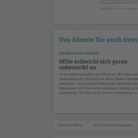
tuebingen.de/de/das-klinikum
* Sandforth A et al.: Preventio
NICHT GESCHÜTZT
Das könnte Sie auch inte
METABOLISCHE AZIDOSE
MSie schleicht sich gerne
unbemerkt an
Trotz eines normalen pH-Werts im Blut kann ei
(kompensierte) Störung des Säure-Basen-Hausha
vorliegen. Chronisch-metabolische Azidosen sin
Menschen mit Nierenerkrankungen häufig zun
unbemerkt. Es lohnt sich, dies im Hinterkopf zu
...
Diabetes mellitus
Stoffwechselerkrankungen