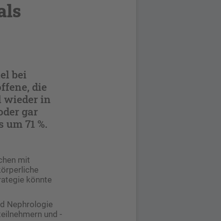
als
el bei
ffene, die
 wieder in
oder gar
s um 71 %.
chen mit
körperliche
rategie könnte
und Nephrologie
teilnehmern und -