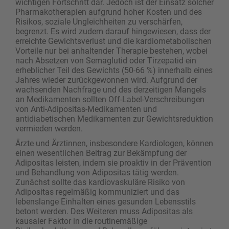
wichtigen Fortschritt dar. Jedoch ist der Einsatz solcher
Pharmakotherapien aufgrund hoher Kosten und des
Risikos, soziale Ungleichheiten zu verschärfen,
begrenzt. Es wird zudem darauf hingewiesen, dass der
erreichte Gewichtsverlust und die kardiometabolischen
Vorteile nur bei anhaltender Therapie bestehen, wobei
nach Absetzen von Semaglutid oder Tirzepatid ein
erheblicher Teil des Gewichts (50-66 %) innerhalb eines
Jahres wieder zurückgewonnen wird. Aufgrund der
wachsenden Nachfrage und des derzeitigen Mangels
an Medikamenten sollten Off-Label-Verschreibungen
von Anti-Adipositas-Medikamenten und
antidiabetischen Medikamenten zur Gewichtsreduktion
vermieden werden.
Ärzte und Ärztinnen, insbesondere Kardiologen, können
einen wesentlichen Beitrag zur Bekämpfung der
Adipositas leisten, indem sie proaktiv in der Prävention
und Behandlung von Adipositas tätig werden.
Zunächst sollte das kardiovaskuläre Risiko von
Adipositas regelmäßig kommuniziert und das
lebenslange Einhalten eines gesunden Lebensstils
betont werden. Des Weiteren muss Adipositas als
kausaler Faktor in die routinemäßige