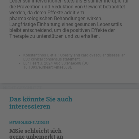
Lebensstilinterventionen stets als Erstlinientherapie für
die Prävention und Reduktion von Gewicht betrachtet
werden, da deren Effekte additiv zu
pharmakologischen Behandlungen wirken.
Langfristige Einhaltung eines gesunden Lebensstils
bleibt entscheidend, um die positiven Effekte der
Therapie zu unterstützen und zu erhalten.
Konstantinos C et al.: Obesity and cardiovascular disease: an
ESC clinical consensus statement.
Eur Heart J. 2024 Aug 30:ehae508 (DOI
10.1093/eurheartj/ehae508).
NICHT GESCHÜTZT
Das könnte Sie auch
interessieren
METABOLISCHE AZIDOSE
MSie schleicht sich
gerne unbemerkt an