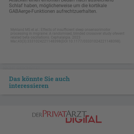
Schlaf haben, möglicherweise um die kortikale
GABAerge-Funktionen aufrechtzuerhalten.
Mykland MS et al.: Effects of insufficient sleep onsensorimotor
processing in migraine: A randomised, blinded crossover study ofevent
related beta oscillations. Cephalalgia. 2023
Mar;43(3):3331024221148398(DOI 10.1177/03331024221148398).
NICHT GESCHÜTZT
Das könnte Sie auch
interessieren