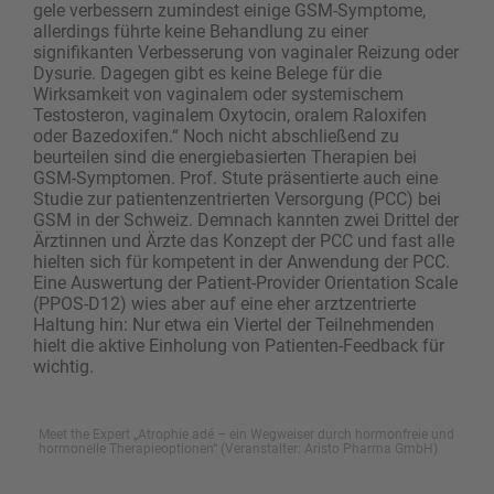
gele verbessern zumindest einige GSM-Symptome,
allerdings führte keine Behandlung zu einer
signifikanten Verbesserung von vaginaler Reizung oder
Dysurie. Dagegen gibt es keine Belege für die
Wirksamkeit von vaginalem oder systemischem
Testosteron, vaginalem Oxytocin, oralem Raloxifen
oder Bazedoxifen.“ Noch nicht abschließend zu
beurteilen sind die energiebasierten Therapien bei
GSM-Symptomen. Prof. Stute präsentierte auch eine
Studie zur patientenzentrierten Versorgung (PCC) bei
GSM in der Schweiz. Demnach kannten zwei Drittel der
Ärztinnen und Ärzte das Konzept der PCC und fast alle
hielten sich für kompetent in der ­Anwendung der PCC.
Eine Auswertung der Patient-Provider Orientation Scale
(PPOS-D12) wies aber auf eine eher arztzentrierte
Haltung hin: Nur etwa ein Viertel der Teilnehmenden
hielt die aktive Einholung von Patienten-Feedback für
wichtig.
Meet the Expert „Atrophie adé – ein Wegweiser durch hormonfreie und
hormonelle Therapieoptionen“ (Veranstalter: Aristo Pharma GmbH)