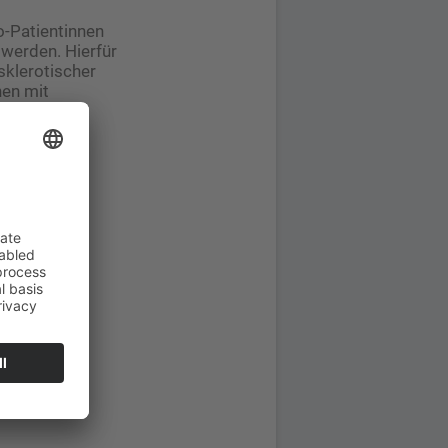
o-Patientinnen
 werden. Hierfür
sklerotischer
nen mit
rglichen.