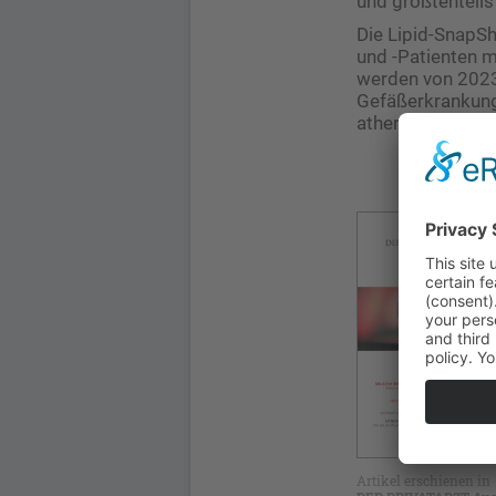
und größtenteils
Die Lipid-SnapSh
und -Patienten m
werden von 2023 
Gefäßerkrankung
atherosklerotis
Artikel erschienen in