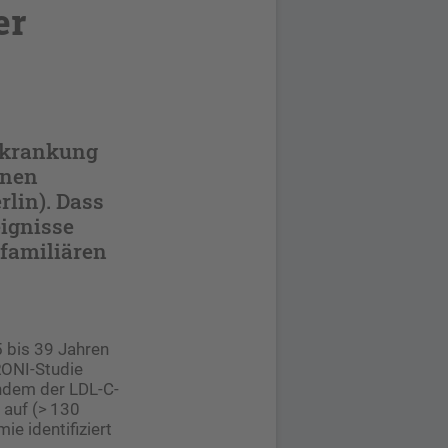
er
erkrankung
inen
rlin). Dass
ignisse
 familiären
5 bis 39 Jahren
RONI-Studie
indem der LDL-C-
 auf (> 130
e identifiziert