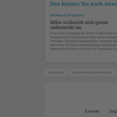
Das könnte Sie auch inte
METABOLISCHE AZIDOSE
MSie schleicht sich gerne
unbemerkt an
Trotz eines normalen pH-Werts im Blut kann ei
(kompensierte) Störung des Säure-Basen-Hausha
vorliegen. Chronisch-metabolische Azidosen sin
Menschen mit Nierenerkrankungen häufig zun
unbemerkt. Es lohnt sich, dies im Hinterkopf zu b
Kardiologie
Kardiovaskuläre Erkrankungen
Kontakt
Imp