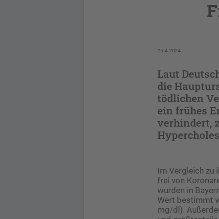
F
25.4.2024
Laut Deutsc
die Hauptur
tödlichen Ve
ein frühes 
verhindert, 
Hypercholes
Im Vergleich zu 
frei von Koronar
wurden in Bayern
Wert bestimmt w
mg/dl). Außerdem