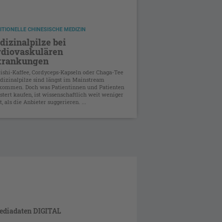
ITIONELLE CHINESISCHE MEDIZIN
izinalpilze bei
rdiovaskulären
krankungen
ishi-Kaffee, Cordyceps-Kapseln oder Chaga-Tee
dizinalpilze sind längst im Mainstream
kommen. Doch was Patientinnen und Patienten
stert kaufen, ist wissenschaftlich weit weniger
t, als die Anbieter suggerieren. ...
ediadaten DIGITAL