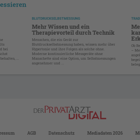
ressieren
BLUTDRUCKSELBSTMESSUNG
TRAD
Mehr Wissen und ein
Med
Therapievorteil durch Technik
ka
Er
ne
Menschen, die ein Gerät zur
lts
Blutdruckselbstmessung haben, wissen mehr über
Ob Re
d bei
Hypertonie und ihre Folgen als solche ohne.
– Me
ächst
Moderne kontinuierliche Messgeräte ohne
ange
ehalten, ...
Manschette sind eine Option, um Selbstmessungen
begei
angenehmer und ...
beleg
ressum
AGB
Datenschutz
Mediadaten 2026
M