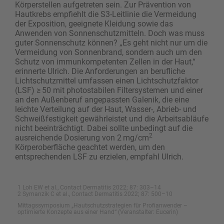
Körperstellen aufgetreten sein. Zur Prävention von
Hautkrebs empfiehlt die S3-Leitlinie die Vermeidung
der Exposition, geeignete Kleidung sowie das
Anwenden von Sonnenschutz­mitteln. Doch was muss
guter Sonnenschutz können? „Es geht nicht nur um die
Vermeidung von Sonnenbrand, sondern auch um den
Schutz von immunkompetenten Zellen in der Haut,“
erinnerte Ulrich. Die Anforderungen an berufliche
Lichtschutzmittel umfassen einen Lichtschutzfaktor
(LSF) ≥ 50 mit photostabilen Filtersystemen und einer
an den Außenberuf angepassten Galenik, die eine
leichte Verteilung auf der Haut, Wasser-, Abrieb- und
Schweißfestigkeit gewähr­leistet und die Arbeitsabläufe
nicht beeinträchtigt. Dabei sollte unbedingt auf die
2
ausreichende Dosierung von 2 mg/cm
Körperoberfläche geachtet werden, um den
entsprechenden LSF zu erzielen, empfahl Ulrich.
1 Loh EW et al., Contact Dermatitis 2022; 87: 303–14
2 Symanzik C et al., Contact Dermatitis 2022; 87: 500–10
Mittagssymposium „Hautschutzstrategien für Profianwender –
optimierte Konzepte aus einer Hand“ (Veranstalter: Eucerin)