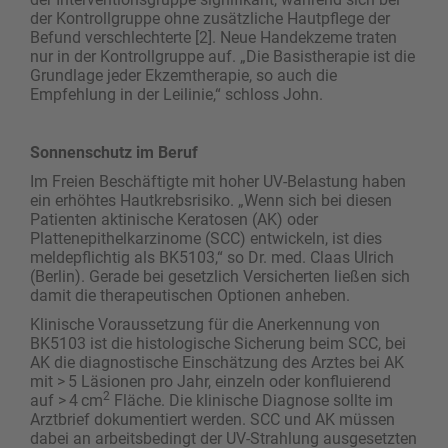
der Kontrollgruppe ohne zusätzliche Hautpflege der
Befund verschlechterte [2]. Neue Handekzeme traten
nur in der Kontrollgruppe auf. „Die Basis­therapie ist die
Grundlage jeder Ekzemtherapie, so auch die
Empfehlung in der Leilinie,“ schloss John.
Sonnenschutz im Beruf
Im Freien Beschäftigte mit hoher UV-Belastung haben
ein erhöhtes Hautkrebsrisiko. „Wenn sich bei diesen
Patienten aktinische Keratosen (AK) oder
Plattenepithelkarzinome (SCC) entwickeln, ist dies
meldepflichtig als BK5103,“ so Dr. med. Claas Ulrich
(Berlin). Gerade bei gesetzlich Versicherten ließen sich
damit die therapeutischen Optionen anheben.
Klinische Voraussetzung für die Anerkennung von
BK5103 ist die histologische Sicherung beim SCC, bei
AK die diagnostische Einschätzung des Arztes bei AK
mit > 5 Läsionen pro Jahr, einzeln oder konfluierend
2
auf > 4 cm
Fläche. Die klinische Diagnose sollte im
Arztbrief dokumentiert werden. SCC und AK müssen
dabei an arbeitsbedingt der UV-Strahlung ausgesetzten