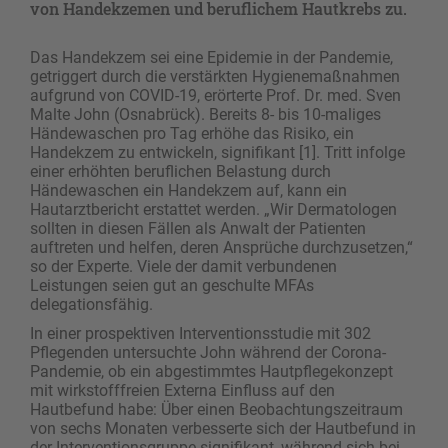
von Handekzemen und beruflichem Hautkrebs zu.
Das Handekzem sei eine Epidemie in der Pandemie,
getriggert durch die verstärkten Hygienemaßnahmen
aufgrund von COVID-19, erörterte Prof. Dr. med. Sven
Malte John (Osnabrück). Bereits 8- bis 10-maliges
Händewaschen pro Tag erhöhe das Risiko, ein
Handekzem zu entwickeln, signifikant [1]. Tritt infolge
einer erhöhten beruflichen Belastung durch
Händewaschen ein Handekzem auf, kann ein
Hautarztbericht erstattet werden. „Wir Dermatologen
sollten in diesen Fällen als Anwalt der Patienten
auftreten und helfen, deren Ansprüche durchzusetzen,“
so der Experte. Viele der damit verbundenen
Leistungen seien gut an geschulte MFAs
delegationsfähig.
In einer prospektiven Interventionsstudie mit 302
Pflegenden untersuchte John während der Corona-
Pandemie, ob ein abgestimmtes Hautpflegekonzept
mit wirkstofffreien Externa Einfluss auf den
Hautbefund habe: Über einen Beobachtungszeitraum
von sechs Monaten verbesserte sich der Hautbefund in
der Interventionsgruppe signifikant, während sich bei