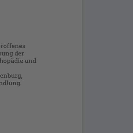
troffenes
bung der
thopädie und
fenburg,
andlung.