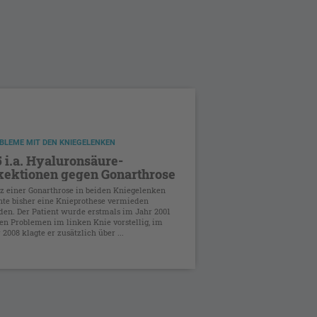
BLEME MIT DEN KNIEGELENKEN
5 i.a. Hyaluronsäure-
kektionen gegen Gonarthrose
z einer Gonarthrose in beiden Kniegelenken
te bisher eine Knieprothese vermieden
en. Der Patient wurde erstmals im Jahr 2001
n Problemen im linken Knie vorstellig, im
 2008 klagte er zusätzlich über ...