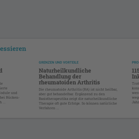
ressieren
GRENZEN UND VORTEILE
PRO
d
Naturheilkundliche
11
Behandlung der
In
rheumatoiden Arthritis
le
Trot
ierte
konn
Die rheumatoide Arthritis (RA) ist nicht heilbar,
Module und
werd
aber gut behandelbar. Ergänzend zu den
 bei Rücken-
wege
Basistherapeutika zeigt die naturheilkundliche
 ...
Jahr
Therapie oft gute Erfolge. So können natürliche
Verfahren ...