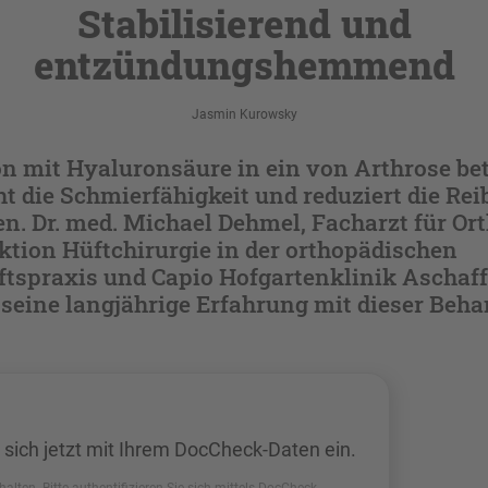
Stabilisierend und
entzündungshemmend
Jasmin Kurowsky
on mit Hyaluronsäure in ein von Arthrose be
t die Schmierfähigkeit und reduziert die Rei
n. Dr. med. Michael Dehmel, Facharzt für Or
ektion Hüftchirurgie in der orthopädischen
tspraxis und Capio Hofgartenklinik Aschaf
 seine langjährige Erfahrung mit dieser Beh
 sich jetzt mit Ihrem DocCheck-Daten ein.
halten. Bitte authentifizieren Sie sich mittels DocCheck.