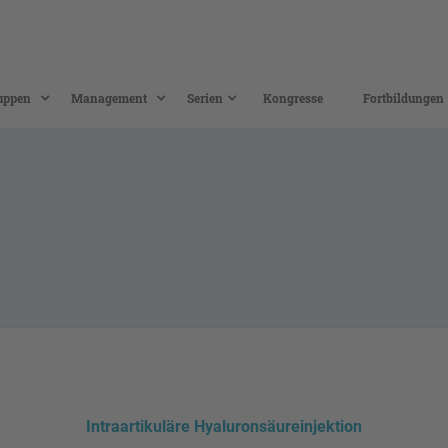
uppen
Management
Serien
Kongresse
Fortbildungen
Intraartikuläre Hyaluronsäureinjektion