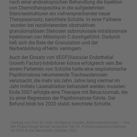
nach einer endoskopischen Behandlung die Injektion
von Chemotherapeutika in die aufgedehnten
Stenosestrukturen ein vielversprechender neuer
Therapieansatz, berichtete Schütte. In einer Fallserie
wurden bei rezidivierenden obstruktiven
granulomatösen Stenosen submukosale intraläsionale
Injek­tionen von Mitomycin C durchgeführt. Dadurch
ließ sich die Rate der Granulation und der
Narbenbildung effektiv verringern.
Auch der Einsatz von VEGF(Vascular Endothelial
Growth Factor)-Inhibitoren könne erfolgreich sein.Bei
einem Patienten von Schütte hatte eine respiratorische
Papillomatose rekurrierende Tracheastenosen
verursacht, die mehr als zehn Jahre lang viermal im
Jahr mittels Laserablation behandelt werden mussten.
Ende 2007 erfolgte eine Therapie mit Bevacizumab, die
zu einer Regression der Papillomatose führte. Der
Befund blieb bis 2020 stabil, berichtete Schütte.
Vortrag von Prof. Dr. med. Wolfgang Schütte „Atemwegs­stenosen – Von
der Pneumologie lernen“ anlässlich der 55. Fortbildungs­veranstaltung
für HNO-Ärzte, Mannheim, Oktober 2022