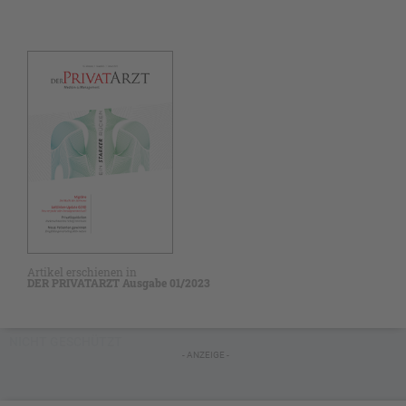
Artikel erschienen in
DER PRIVATARZT Ausgabe 01/2023
NICHT GESCHÜTZT
- ANZEIGE -